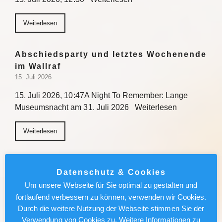
Weiterlesen
Abschiedsparty und letztes Wochenende
im Wallraf
15. Juli 2026
15. Juli 2026, 10:47A Night To Remember: Lange
Museumsnacht am 31. Juli 2026 Weiterlesen
Weiterlesen
Wohnraumversorgung – neue
Datenschutz & Cookies
Belegungsvereinbarung
Um unsere Webseite für Sie optimal zu gestalten und
14. Juli 2026
fortlaufend verbessern zu können, verwenden wir Cookies.
14. Juli 2026, 16:30Stadt Köln und köln ag schließen
Durch die weitere Nutzung der Webseite stimmen Sie der
Vereinbarung ab dem 1. Januar 2027 Weiterlesen
Verwendung von Cookies zu. Weitere Informationen zu