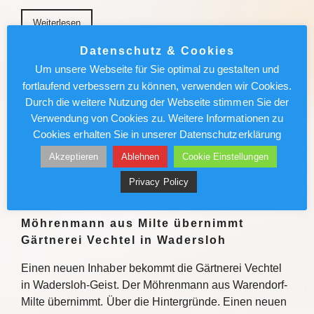
Weiterlesen
Datenschutz & Cookies
München News : Absolut sehenswert!
Um unsere Webseite für Sie optimal zu gestalten und
„Carmen“ im Deutschen Theater
fortlaufend verbessern zu können, verwenden wir Cookies.
Durch die weitere Nutzung der Webseite stimmen Sie der
Enrique Gasa Valga verbindet Bizet und Mérimée
Verwendung von Cookies zu. Weitere Informationen zu
überraschend und sinnlich zu temporeichem
Cookies erhalten Sie in unserer Datenschutzerklärung
Tanztheater Weiterlesen
Akzeptieren
Ablehnen
Cookie Einstellungen
Weiterlesen
Privacy Policy
Möhrenmann aus Milte übernimmt
Gärtnerei Vechtel in Wadersloh
Einen neuen Inhaber bekommt die Gärtnerei Vechtel
in Wadersloh-Geist. Der Möhrenmann aus Warendorf-
Milte übernimmt. Über die Hintergründe. Einen neuen