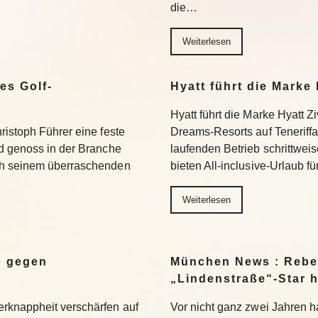
die…
Weiterlesen
es Golf-
Hyatt führt die Marke 
Hyatt führt die Marke Hyatt Zi
ristoph Führer eine feste
Dreams-Resorts auf Teneriff
d genoss in der Branche
laufenden Betrieb schrittwe
ch seinem überraschenden
bieten All-inclusive-Urlaub f
Weiterlesen
o gegen
München News : Rebe
„Lindenstraße“-Star 
knappheit verschärfen auf
Vor nicht ganz zwei Jahren 