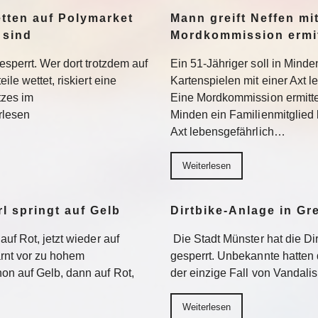
tten auf Polymarket
Mann greift Neffen mit
 sind
Mordkommission ermit
esperrt. Wer dort trotzdem auf
Ein 51-Jähriger soll in Minde
le wettet, riskiert eine
Kartenspielen mit einer Axt l
tzes im
Eine Mordkommission ermittelt
rlesen
Minden ein Familienmitglied 
Axt lebensgefährlich…
Weiterlesen
l springt auf Gelb
Dirtbike-Anlage in G
uf Rot, jetzt wieder auf
Die Stadt Münster hat die D
rnt vor zu hohem
gesperrt. Unbekannte hatten 
on auf Gelb, dann auf Rot,
der einzige Fall von Vandal
Weiterlesen