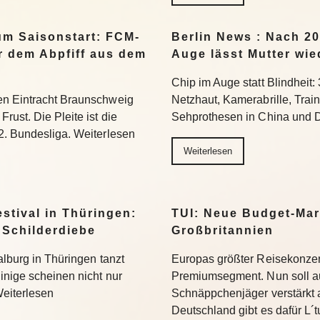
um Saisonstart: FCM-
Berlin News : Nach 20
r dem Abpfiff aus dem
Auge lässt Mutter wie
Chip im Auge statt Blindheit:
en Eintracht Braunschweig
Netzhaut, Kamerabrille, Trai
rust. Die Pleite ist die
Sehprothesen in China und D
2. Bundesliga. Weiterlesen
Weiterlesen
stival in Thüringen:
TUI: Neue Budget-Mark
 Schilderdiebe
Großbritannien
alburg in Thüringen tanzt
Europas größter Reisekonzern
inige scheinen nicht nur
Premiumsegment. Nun soll a
eiterlesen
Schnäppchenjäger verstärkt 
Deutschland gibt es dafür L´tu