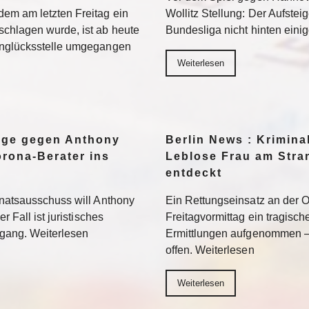
em am letzten Freitag ein
Wollitz Stellung: Der Aufsteig
chlagen wurde, ist ab heute
Bundesliga nicht hinten einig
Unglücksstelle umgegangen
Weiterlesen
eige gegen Anthony
Berlin News : Kriminal
rona-Berater ins
Leblose Frau am Stra
entdeckt
enatsausschuss will Anthony
Ein Rettungseinsatz an der
r Fall ist juristisches
Freitagvormittag ein tragisch
gang. Weiterlesen
Ermittlungen aufgenommen –
offen. Weiterlesen
Weiterlesen