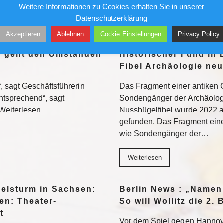
Weitere Informationen zu Cookies erhalten Sie in unserer
Datenschutzerklärung
Weiterlesen
Akzeptieren
Ablehnen
Cookie Einstellungen
Privacy Policy
s geht den Umständen
Historischer Fund in 
Fibel Archäologie neu
 sagt Geschäftsführerin
Das Fragment einer antiken
tsprechend“, sagt
Sondengänger der Archäolog
Weiterlesen
Nussbügelfibel wurde 2022 a
gefunden. Das Fragment ein
wie Sondengänger der…
Weiterlesen
belsturm in Sachsen:
Berlin News : „Namen
en: Theater-
So will Wollitz die 2
t
Vor dem Spiel gegen Hannove