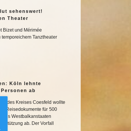
lut sehenswert!
en Theater
t Bizet und Mérimée
u temporeichem Tanztheater
en: Köln lehnte
 Personen ab
de des Kreises Coesfeld wollte
nden Reisedokumente für 500
n aus Westbalkanstaaten
erstützung ab. Der Vorfall
.