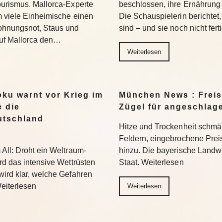
ourismus. Mallorca-Experte
beschlossen, ihre Ernährun
m viele Einheimische einen
Die Schauspielerin berichtet, 
ohnungsnot, Staus und
sind – und sie noch nicht fer
uf Mallorca den…
Weiterlesen
ku warnt vor Krieg im
München News : Freist
 die
Zügel für angeschlag
utschland
Hitze und Trockenheit schmäl
Feldern, eingebrochene Prei
All: Droht ein Weltraum-
hinzu. Die bayerische Landwi
rd das intensive Wettrüsten
Staat. Weiterlesen
wird klar, welche Gefahren
eiterlesen
Weiterlesen