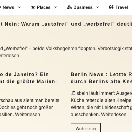
News
Places
Business
Travel
gt Nein: Warum „autofrei“ und „werbefrei“ deutl
und „Werbefrei“ – beide Volksbegehren floppten. Verbotslogik st
iterlesen
io de Janeiro? Ein
Berlin News : Letzte 
t die größte Marien-
durch Berlins alte Kn
„Eisbein läuft immer“: Ausger
schau aus sieht man bereits
Küche rettet die alten Kneipe
Doch es geht noch größer.
Wirten, die mit Leidenschaft
silien. Weiterlesen
ausschenken. Weiterlesen
Weiterlesen