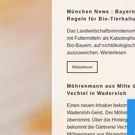
München News : Bayern
Regeln für Bio-Tierhalt
Das Landwirtschaftsministerium
mit Futtermitteln als Katastroph
Bio-Bauern, auf nichtökologisc
auszuweichen. Weiterlesen
Weiterlesen
Möhrenmann aus Milte 
Vechtel in Wadersloh
Einen neuen Inhaber bekommt di
Wadersloh-Geist. Der Möhrenm
übernimmt. Über die Hintergrü
bekommt die Gärtnerei Vechtel 
Möhrenmann aus Warendorf-Mi