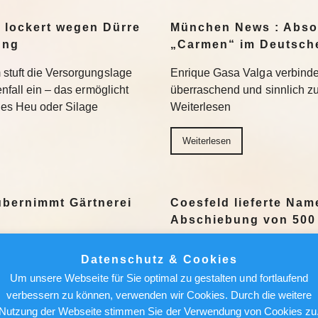
 lockert wegen Dürre
München News : Abso
ung
„Carmen“ im Deutsch
 stuft die Versorgungslage
Enrique Gasa Valga verbinde
enfall ein – das ermöglicht
überraschend und sinnlich z
hes Heu oder Silage
Weiterlesen
Weiterlesen
übernimmt Gärtnerei
Coesfeld lieferte Nam
Abschiebung von 500
e Gärtnerei Vechtel in
Die Zentrale Ausländerbehör
Datenschutz & Cookies
ann aus Warendorf-Milte
für die Stadt Köln die fehle
Um unsere Webseite für Sie optimal zu gestalten und fortlaufend
nde. Einen neuen Inhaber
ausreisepflichtigen Mensche
verbessern zu können, verwenden wir Cookies. Durch die weitere
in Wadersloh-Geist. Der
besorgen. Köln lehnte die Unt
Nutzung der Webseite stimmen Sie der Verwendung von Cookies zu
lte übernimmt….
schlägt hohe…