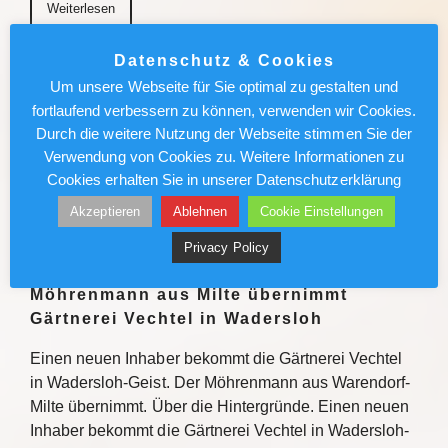
Weiterlesen
Datenschutz & Cookies
München News : Absolut sehenswert!
Um unsere Webseite für Sie optimal zu gestalten und
„Carmen“ im Deutschen Theater
fortlaufend verbessern zu können, verwenden wir Cookies.
Durch die weitere Nutzung der Webseite stimmen Sie der
Enrique Gasa Valga verbindet Bizet und Mérimée
Verwendung von Cookies zu. Weitere Informationen zu
überraschend und sinnlich zu temporeichem
Cookies erhalten Sie in unserer Datenschutzerklärung
Tanztheater Weiterlesen
Akzeptieren
Ablehnen
Cookie Einstellungen
Weiterlesen
Privacy Policy
Möhrenmann aus Milte übernimmt
Gärtnerei Vechtel in Wadersloh
Einen neuen Inhaber bekommt die Gärtnerei Vechtel
in Wadersloh-Geist. Der Möhrenmann aus Warendorf-
Milte übernimmt. Über die Hintergründe. Einen neuen
Inhaber bekommt die Gärtnerei Vechtel in Wadersloh-