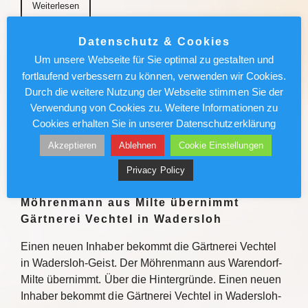
Weiterlesen
Datenschutz & Cookies
München News : Absolut sehenswert!
Um unsere Webseite für Sie optimal zu gestalten und
„Carmen“ im Deutschen Theater
fortlaufend verbessern zu können, verwenden wir Cookies.
Durch die weitere Nutzung der Webseite stimmen Sie der
Enrique Gasa Valga verbindet Bizet und Mérimée
Verwendung von Cookies zu. Weitere Informationen zu
überraschend und sinnlich zu temporeichem
Cookies erhalten Sie in unserer Datenschutzerklärung
Tanztheater Weiterlesen
Akzeptieren
Ablehnen
Cookie Einstellungen
Weiterlesen
Privacy Policy
Möhrenmann aus Milte übernimmt
Gärtnerei Vechtel in Wadersloh
Einen neuen Inhaber bekommt die Gärtnerei Vechtel
in Wadersloh-Geist. Der Möhrenmann aus Warendorf-
Milte übernimmt. Über die Hintergründe. Einen neuen
Inhaber bekommt die Gärtnerei Vechtel in Wadersloh-