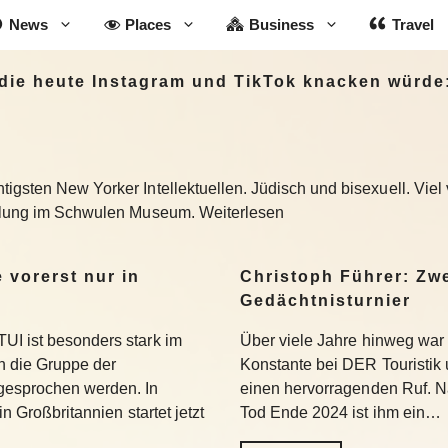
News
Places
Business
Travel
, die heute Instagram und TikTok knacken würd
igsten New Yorker Intellektuellen. Jüdisch und bisexuell. Viel 
ellung im Schwulen Museum. Weiterlesen
 vorerst nur in
Christoph Führer: Zwe
Gedächtnisturnier
UI ist besonders stark im
Über viele Jahre hinweg war 
 die Gruppe der
Konstante bei DER Touristik
gesprochen werden. In
einen hervorragenden Ruf. 
in Großbritannien startet jetzt
Tod Ende 2024 ist ihm ein…