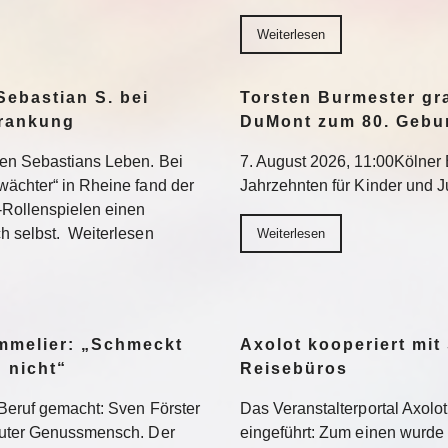
Weiterlesen
Sebastian S. bei
Torsten Burmester gr
krankung
DuMont zum 80. Gebu
ten Sebastians Leben. Bei
7. August 2026, 11:00Kölner E
wächter“ in Rheine fand der
Jahrzehnten für Kinder und 
-Rollenspielen einen
h selbst. Weiterlesen
Weiterlesen
ommelier: „Schmeckt
Axolot kooperiert mit
h nicht“
Reisebüros
Beruf gemacht: Sven Förster
Das Veranstalterportal Axolo
oluter Genussmensch. Der
eingeführt: Zum einen wurde