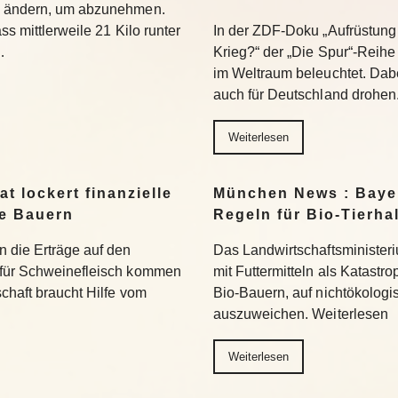
u ändern, um abzunehmen.
ss mittlerweile 21 Kilo runter
In der ZDF-Doku „Aufrüstung 
…
Krieg?“ der „Die Spur“-Reihe
im Weltraum beleuchtet. Dabe
auch für Deutschland drohen
Weiterlesen
t lockert finanzielle
München News : Bayer
ne Bauern
Regeln für Bio-Tierha
n die Erträge auf den
Das Landwirtschaftsministeri
 für Schweinefleisch kommen
mit Futtermitteln als Katastro
chaft braucht Hilfe vom
Bio-Bauern, auf nichtökolog
auszuweichen. Weiterlesen
Weiterlesen