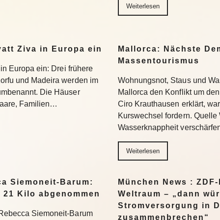
Weiterlesen
yatt Ziva in Europa ein
Mallorca: Nächste D
Massentourismus
 in Europa ein: Drei frühere
Korfu und Madeira werden im
Wohnungsnot, Staus und Was
 umbenannt. Die Häuser
Mallorca den Konflikt um den
 Paare, Familien…
Ciro Krauthausen erklärt, wa
Kurswechsel fordern. Quell
Wasserknappheit verschärfe
Weiterlesen
a Siemoneit-Barum:
München News : ZDF-D
t 21 Kilo abgenommen
Weltraum – „dann wür
Stromversorgung in 
t Rebecca Siemoneit-Barum
zusammenbrechen“