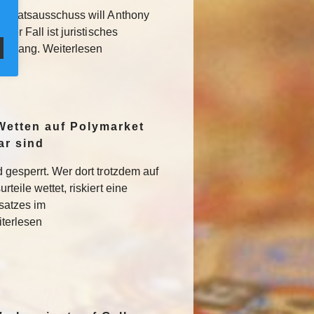
 Senatsausschuss will Anthony
Der Fall ist juristisches
usgang. Weiterlesen
Wetten auf Polymarket
ar sind
 gesperrt. Wer dort trotzdem auf
teile wettet, riskiert eine
satzes im
iterlesen