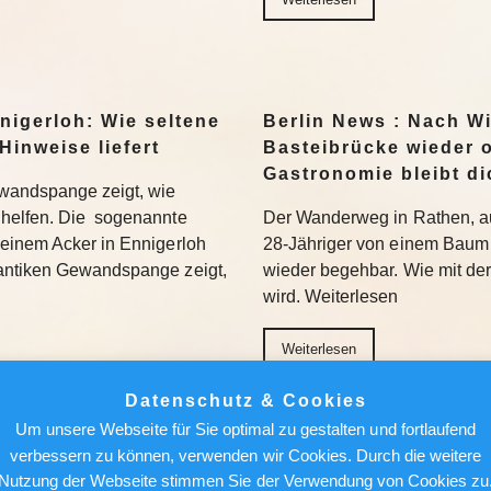
nigerloh: Wie seltene
Berlin News : Nach W
Hinweise liefert
Basteibrücke wieder o
Gastronomie bleibt di
wandspange zeigt, wie
helfen. Die sogenannte
Der Wanderweg in Rathen, au
einem Acker in Ennigerloh
28-Jähriger von einem Baum 
antiken Gewandspange zeigt,
wieder begehbar. Wie mit de
wird. Weiterlesen
Weiterlesen
Datenschutz & Cookies
achen, nicht holen“:
Berlin News : Strafa
Um unsere Webseite für Sie optimal zu gestalten und fortlaufend
Bundesliga aufmischen
Fauci: Kommt der Ex-
verbessern zu können, verwenden wir Cookies. Durch die weitere
Gefängnis?
Nutzung der Webseite stimmen Sie der Verwendung von Cookies zu
96 bezieht Claus-Dieter