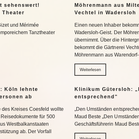
t sehenswert!
Möhrenmann aus Milte
 Theater
Vechtel in Wadersloh
Bizet und Mérimée
Einen neuen Inhaber bekommt
temporeichem Tanztheater
Wadersloh-Geist. Der Möhre
übernimmt. Über die Hinterg
bekommt die Gärtnerei Vechte
Möhrenmann aus Warendorf-
Weiterlesen
: Köln lehnte
Klinikum Gütersloh: 
ersonen ab
entsprechend“
 des Kreises Coesfeld wollte
„Den Umständen entsprechend
en Reisedokumente für 500
Maud Beste „Den Umständen 
aus Westbalkanstaaten
Geschäftsführerin Maud Bes
stützung ab. Der Vorfall
Weiterlesen