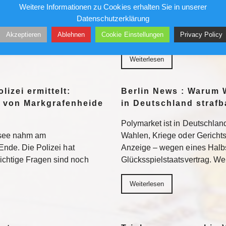
Weitere Informationen zu Cookies erhalten Sie in unserer
wird sich auch in der 2.
Ein republikanisch geführter
Datenschutzerklärung
n. Weiterlesen
Fauci strafrechtlich belangen. 
Akzeptieren
Ablehnen
Cookie Einstellungen
Privacy Policy
Neuland – mit ungewissem A
Weiterlesen
lizei ermittelt:
Berlin News : Warum 
 von Markgrafenheide
in Deutschland strafb
Polymarket ist in Deutschland
tsee nahm am
Wahlen, Kriege oder Gerichtsur
Ende. Die Polizei hat
Anzeige – wegen eines Halb
chtige Fragen sind noch
Glücksspielstaatsvertrag. We
Weiterlesen