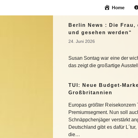
Zum
Home
Inhalt
springen
Berlin News : Die Frau
und gesehen werden“
24. Juni 2026
Susan Sontag war eine der wicht
das zeigt die großartige Ausst
TUI: Neue Budget-Marke
Großbritannien
Europas größter Reisekonzern T
Premiumsegment. Nun soll auch
Schnäppchenjäger verstärkt an
Deutschland gibt es dafür L´tur, 
die…