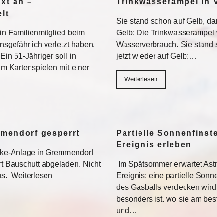
Axt an –
Trinkwasserampel in V
lt
Sie stand schon auf Gelb, dan
ein Familienmitglied beim
Gelb: Die Trinkwasserampel 
nsgefährlich verletzt haben.
Wasserverbrauch. Sie stand s
Ein 51-Jähriger soll in
jetzt wieder auf Gelb:…
im Kartenspielen mit einer
Weiterlesen
mmendorf gesperrt
Partielle Sonnenfinste
Ereignis erleben
bike-Anlage in Gremmendorf
rt Bauschutt abgeladen. Nicht
Im Spätsommer erwartet Ast
us. Weiterlesen
Ereignis: eine partielle Sonne
des Gasballs verdecken wird
besonders ist, wo sie am be
und…