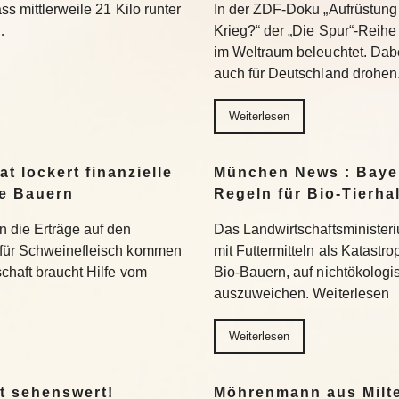
ss mittlerweile 21 Kilo runter
In der ZDF-Doku „Aufrüstung 
…
Krieg?“ der „Die Spur“-Reihe
im Weltraum beleuchtet. Dabe
auch für Deutschland drohen
Weiterlesen
t lockert finanzielle
München News : Bayer
ne Bauern
Regeln für Bio-Tierha
n die Erträge auf den
Das Landwirtschaftsministeri
 für Schweinefleisch kommen
mit Futtermitteln als Katastro
chaft braucht Hilfe vom
Bio-Bauern, auf nichtökolog
auszuweichen. Weiterlesen
Weiterlesen
t sehenswert!
Möhrenmann aus Milte