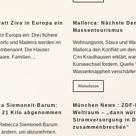
yatt Ziva in Europa ein
Mallorca: Nächste D
Massentourismus
 in Europa ein: Drei frühere
Korfu und Madeira werden im
Wohnungsnot, Staus und Was
 umbenannt. Die Häuser
Mallorca den Konflikt um den
 Paare, Familien…
Ciro Krauthausen erklärt, wa
Kurswechsel fordern. Quell
Wasserknappheit verschärfe
Weiterlesen
a Siemoneit-Barum:
München News : ZDF-D
t 21 Kilo abgenommen
Weltraum – „dann wür
Stromversorgung in 
t Rebecca Siemoneit-Barum
zusammenbrechen“
u ändern, um abzunehmen.