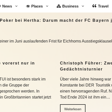
News
Places
Business
Travel
-Poker bei Hertha: Darum macht der FC Bayern 
einer im Juni auslaufenden Frist für Eichhorns Ausstiegsklaus
 vorerst nur in
Christoph Führer: Zwe
Gedächtnisturnier
UI ist besonders stark im
Über viele Jahre hinweg war 
 die Gruppe der
Konstante bei DER Touristik
gesprochen werden. In
einen hervorragenden Ruf. 
in Großbritannien startet jetzt
Tod Ende 2024 ist ihm ein…
Weiterlesen