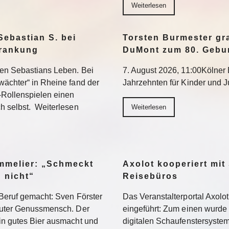
Weiterlesen
Sebastian S. bei
Torsten Burmester gr
krankung
DuMont zum 80. Gebu
ten Sebastians Leben. Bei
7. August 2026, 11:00Kölner E
wächter“ in Rheine fand der
Jahrzehnten für Kinder und 
-Rollenspielen einen
h selbst. Weiterlesen
Weiterlesen
ommelier: „Schmeckt
Axolot kooperiert mit
h nicht“
Reisebüros
Beruf gemacht: Sven Förster
Das Veranstalterportal Axolo
oluter Genussmensch. Der
eingeführt: Zum einen wurde
in gutes Bier ausmacht und
digitalen Schaufenstersyste