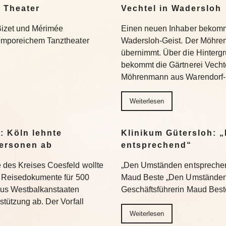
 Theater
Vechtel in Wadersloh
Bizet und Mérimée
Einen neuen Inhaber bekommt
temporeichem Tanztheater
Wadersloh-Geist. Der Möhre
übernimmt. Über die Hinterg
bekommt die Gärtnerei Vechte
Möhrenmann aus Warendorf-
Weiterlesen
: Köln lehnte
Klinikum Gütersloh: 
ersonen ab
entsprechend“
 des Kreises Coesfeld wollte
„Den Umständen entsprechend
en Reisedokumente für 500
Maud Beste „Den Umständen 
aus Westbalkanstaaten
Geschäftsführerin Maud Bes
stützung ab. Der Vorfall
Weiterlesen