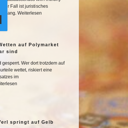
Der Fall ist juristisches
usgang. Weiterlesen
Wetten auf Polymarket
ar sind
 gesperrt. Wer dort trotzdem auf
teile wettet, riskiert eine
satzes im
iterlesen
erl springt auf Gelb