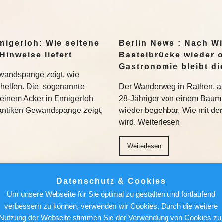
nigerloh: Wie seltene
Berlin News : Nach W
Hinweise liefert
Basteibrücke wieder o
Gastronomie bleibt di
wandspange zeigt, wie
helfen. Die sogenannte
Der Wanderweg in Rathen, au
einem Acker in Ennigerloh
28-Jähriger von einem Baum 
antiken Gewandspange zeigt,
wieder begehbar. Wie mit de
wird. Weiterlesen
Weiterlesen
achen, nicht holen“:
Berlin News : Strafa
Datenschutz & Cookies
Bundesliga aufmischen
Fauci: Kommt der Ex-
Um unsere Webseite für Sie optimal zu gestalten und fortlaufend
Gefängnis?
verbessern zu können, verwenden wir Cookies. Durch die weitere
96 bezieht Claus-Dieter
Nutzung der Webseite stimmen Sie der Verwendung von Cookies zu
wird sich auch in der 2.
Ein republikanisch geführter