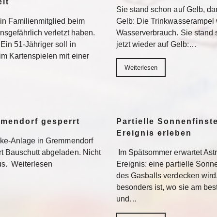
lt
Sie stand schon auf Gelb, dan
ein Familienmitglied beim
Gelb: Die Trinkwasserampel 
nsgefährlich verletzt haben.
Wasserverbrauch. Sie stand s
Ein 51-Jähriger soll in
jetzt wieder auf Gelb:…
im Kartenspielen mit einer
Weiterlesen
mmendorf gesperrt
Partielle Sonnenfinste
Ereignis erleben
bike-Anlage in Gremmendorf
rt Bauschutt abgeladen. Nicht
Im Spätsommer erwartet Ast
us. Weiterlesen
Ereignis: eine partielle Sonne
des Gasballs verdecken wird
besonders ist, wo sie am be
und…