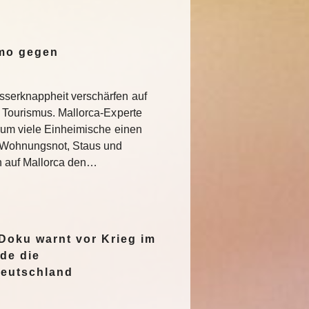
emo gegen
serknappheit verschärfen auf
 Tourismus. Mallorca-Experte
rum viele Einheimische einen
e Wohnungsnot, Staus und
n auf Mallorca den…
oku warnt vor Krieg im
de die
Deutschland