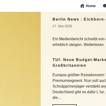
Zum
Home
Inhalt
springen
Berlin News : Eichhorn
27. Mai 2026
Ein Medienbericht schreibt von 
erheblich steigen. Weiterlesen
TUI: Neue Budget-Marke
Großbritannien
Europas größter Reisekonzern T
Premiumsegment. Nun soll auch
Schnäppchenjäger verstärkt an
Deutschland gibt es dafür L´tur, 
die…