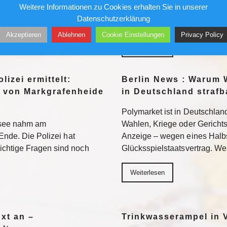
Weitere Informationen zu Cookies erhalten Sie in unserer
n. Weiterlesen
Fauci strafrechtlich belangen. 
Datenschutzerklärung
Neuland – mit ungewissem A
Akzeptieren
Ablehnen
Cookie Einstellungen
Privacy Policy
Weiterlesen
lizei ermittelt:
Berlin News : Warum 
 von Markgrafenheide
in Deutschland strafb
Polymarket ist in Deutschland
tsee nahm am
Wahlen, Kriege oder Gerichtsur
Ende. Die Polizei hat
Anzeige – wegen eines Halb
chtige Fragen sind noch
Glücksspielstaatsvertrag. We
Weiterlesen
Axt an –
Trinkwasserampel in V