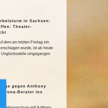
irbelsturm in Sachsen:
ffen: Theater-
cht
f dem am letzten Freitag ein
erschlagen wurde, ist ab heute
r Unglücksstelle umgegangen
nzeige gegen Anthony
Corona-Berater ins
.
 Senatsausschuss will Anthony