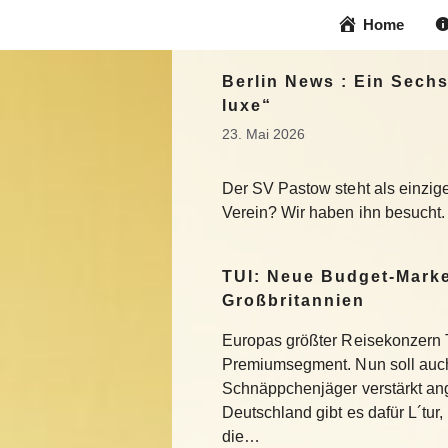
Zum
Home
Inhalt
springen
Berlin News : Ein Sechs
luxe“
23. Mai 2026
Der SV Pastow steht als einzige
Verein? Wir haben ihn besucht.
TUI: Neue Budget-Marke
Großbritannien
Europas größter Reisekonzern T
Premiumsegment. Nun soll auch
Schnäppchenjäger verstärkt an
Deutschland gibt es dafür L´tur, 
die…