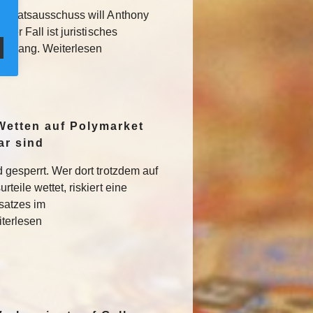
 Senatsausschuss will Anthony
Der Fall ist juristisches
usgang. Weiterlesen
Wetten auf Polymarket
ar sind
 gesperrt. Wer dort trotzdem auf
teile wettet, riskiert eine
satzes im
iterlesen