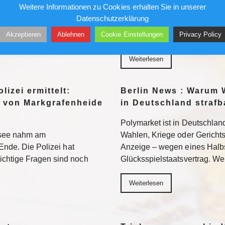
Weitere Informationen zu Cookies erhalten Sie in unserer
wird sich auch in der 2.
Ein republikanisch geführter
Datenschutzerklärung
n. Weiterlesen
Fauci strafrechtlich belangen. 
Akzeptieren
Ablehnen
Cookie Einstellungen
Privacy Policy
Neuland – mit ungewissem A
Weiterlesen
lizei ermittelt:
Berlin News : Warum 
 von Markgrafenheide
in Deutschland strafb
Polymarket ist in Deutschland
tsee nahm am
Wahlen, Kriege oder Gerichtsur
Ende. Die Polizei hat
Anzeige – wegen eines Halb
chtige Fragen sind noch
Glücksspielstaatsvertrag. We
Weiterlesen