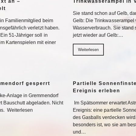
Axt an –
Trinkwasserampel in V
lt
Sie stand schon auf Gelb, dan
ein Familienmitglied beim
Gelb: Die Trinkwasserampel 
nsgefährlich verletzt haben.
Wasserverbrauch. Sie stand s
Ein 51-Jähriger soll in
jetzt wieder auf Gelb:…
im Kartenspielen mit einer
Weiterlesen
mmendorf gesperrt
Partielle Sonnenfinste
Ereignis erleben
bike-Anlage in Gremmendorf
rt Bauschutt abgeladen. Nicht
Im Spätsommer erwartet Ast
us. Weiterlesen
Ereignis: eine partielle Sonne
des Gasballs verdecken wird
besonders ist, wo sie am be
und…