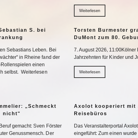
Weiterlesen
Sebastian S. bei
Torsten Burmester gr
krankung
DuMont zum 80. Gebu
ten Sebastians Leben. Bei
7. August 2026, 11:00Kölner E
wächter“ in Rheine fand der
Jahrzehnten für Kinder und 
-Rollenspielen einen
h selbst. Weiterlesen
Weiterlesen
ommelier: „Schmeckt
Axolot kooperiert mit
h nicht“
Reisebüros
Beruf gemacht: Sven Förster
Das Veranstalterportal Axolo
oluter Genussmensch. Der
eingeführt: Zum einen wurde