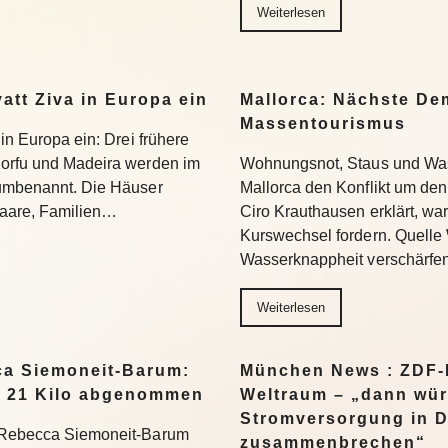
Weiterlesen
yatt Ziva in Europa ein
Mallorca: Nächste D
Massentourismus
 in Europa ein: Drei frühere
Korfu und Madeira werden im
Wohnungsnot, Staus und Was
 umbenannt. Die Häuser
Mallorca den Konflikt um den
 Paare, Familien…
Ciro Krauthausen erklärt, wa
Kurswechsel fordern. Quell
Wasserknappheit verschärfe
Weiterlesen
a Siemoneit-Barum:
München News : ZDF-D
t 21 Kilo abgenommen
Weltraum – „dann wür
Stromversorgung in 
t Rebecca Siemoneit-Barum
zusammenbrechen“