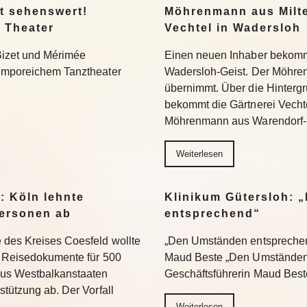
t sehenswert!
Möhrenmann aus Milte
 Theater
Vechtel in Wadersloh
Bizet und Mérimée
Einen neuen Inhaber bekommt
temporeichem Tanztheater
Wadersloh-Geist. Der Möhre
übernimmt. Über die Hinterg
bekommt die Gärtnerei Vechte
Möhrenmann aus Warendorf-
Weiterlesen
: Köln lehnte
Klinikum Gütersloh: 
ersonen ab
entsprechend“
 des Kreises Coesfeld wollte
„Den Umständen entsprechend
en Reisedokumente für 500
Maud Beste „Den Umständen 
aus Westbalkanstaaten
Geschäftsführerin Maud Bes
stützung ab. Der Vorfall
Weiterlesen