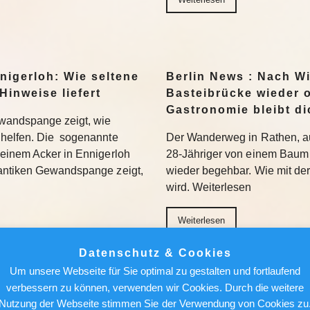
nigerloh: Wie seltene
Berlin News : Nach W
Hinweise liefert
Basteibrücke wieder o
Gastronomie bleibt di
wandspange zeigt, wie
helfen. Die sogenannte
Der Wanderweg in Rathen, au
einem Acker in Ennigerloh
28-Jähriger von einem Baum 
antiken Gewandspange zeigt,
wieder begehbar. Wie mit de
wird. Weiterlesen
Weiterlesen
Datenschutz & Cookies
achen, nicht holen“:
Berlin News : Strafa
Um unsere Webseite für Sie optimal zu gestalten und fortlaufend
Bundesliga aufmischen
Fauci: Kommt der Ex-
verbessern zu können, verwenden wir Cookies. Durch die weitere
Gefängnis?
Nutzung der Webseite stimmen Sie der Verwendung von Cookies zu
96 bezieht Claus-Dieter