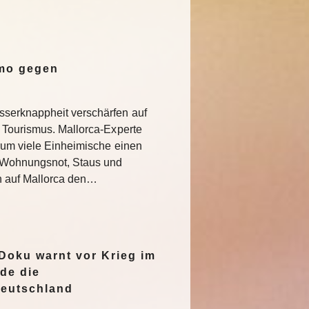
emo gegen
serknappheit verschärfen auf
 Tourismus. Mallorca-Experte
rum viele Einheimische einen
e Wohnungsnot, Staus und
n auf Mallorca den…
oku warnt vor Krieg im
de die
Deutschland