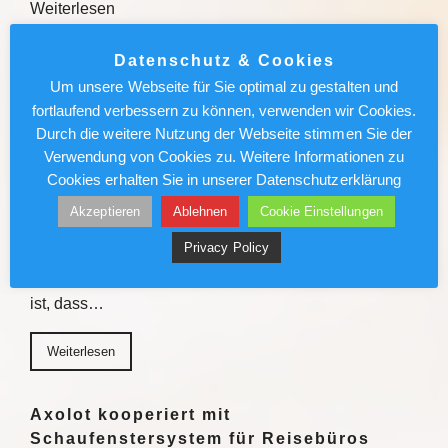
Weiterlesen
Weiterlesen
Datenschutz & Cookies
Um unsere Webseite für Sie optimal zu gestalten und
fortlaufend verbessern zu können, verwenden wir Cookies.
Sven Förster ist Biersommelier:
Durch die weitere Nutzung der Webseite stimmen Sie der
„Schmeckt mir nicht, akzeptiere ich
Verwendung von Cookies zu. Weitere Informationen zu
nicht“
Cookies erhalten Sie in unserer Datenschutzerklärung
Er hat seine Leidenschaft zum Beruf gemacht: Sven
Akzeptieren
Ablehnen
Cookie Einstellungen
Förster ist Biersommelier und ein absoluter
Privacy Policy
Genussmensch. Der Wahlmünsteraner erklärt, was ein
gutes Bier ausmacht und warum er davon überzeugt
ist, dass…
Weiterlesen
Axolot kooperiert mit
Schaufenstersystem für Reisebüros