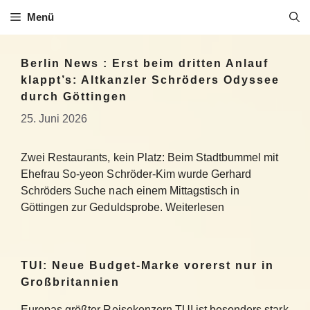
Zum
Menü
Inhalt
springen
Berlin News : Erst beim dritten Anlauf
klappt’s: Altkanzler Schröders Odyssee
durch Göttingen
25. Juni 2026
Zwei Restaurants, kein Platz: Beim Stadtbummel mit
Ehefrau So-yeon Schröder-Kim wurde Gerhard
Schröders Suche nach einem Mittagstisch in
Göttingen zur Geduldsprobe. Weiterlesen
TUI: Neue Budget-Marke vorerst nur in
Großbritannien
Europas größter Reisekonzern TUI ist besonders stark