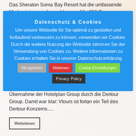
Das Sheraton Soma Bay Resort hat die umfassende
Modernisierung abgeschlossen. Alle 326 Zimmer
sowie Lobby und Restaurants des Fünf-Sterne-
Datenschutz & Cookies
Hauses in Ägypten wurden neu gestaltet. Quelle Das
Um unsere Webseite für Sie optimal zu gestalten und
Sheraton Soma Bay Resort hat…
fortlaufend verbessern zu können, verwenden wir Cookies.
Durch die weitere Nutzung der Webseite stimmen Sie der
Weiterlesen
Verwendung von Cookies zu. Weitere Informationen zu
Cookies erhalten Sie in unserer Datenschutzerklärung
Vtours: IT-Wechsel kommt voran
Akzeptieren
Ablehnen
Cookie Einstellungen
Privacy Policy
Vor gut einem Jahr erteilten die Schweizer
Wettbewerbsbehörden die Freigabe für die
Übernahme der Hotelplan Group durch die Dertour
Group. Damit war klar: Vtours ist fortan ein Teil des
Dertour-Konzerns….
Weiterlesen