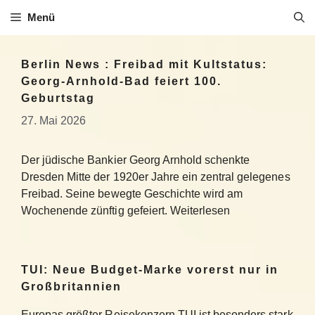
Zum
Menü
Inhalt
springen
Berlin News : Freibad mit Kultstatus:
Georg-Arnhold-Bad feiert 100.
Geburtstag
27. Mai 2026
Der jüdische Bankier Georg Arnhold schenkte
Dresden Mitte der 1920er Jahre ein zentral gelegenes
Freibad. Seine bewegte Geschichte wird am
Wochenende zünftig gefeiert. Weiterlesen
TUI: Neue Budget-Marke vorerst nur in
Großbritannien
Europas größter Reisekonzern TUI ist besonders stark