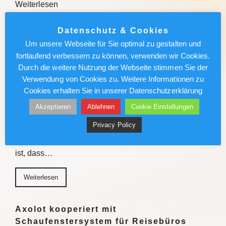
Weiterlesen
Weiterlesen
Datenschutz & Cookies
Um unsere Webseite für Sie optimal zu gestalten und
fortlaufend verbessern zu können, verwenden wir Cookies.
Sven Förster ist Biersommelier:
Durch die weitere Nutzung der Webseite stimmen Sie der
„Schmeckt mir nicht, akzeptiere ich
Verwendung von Cookies zu. Weitere Informationen zu
nicht“
Cookies erhalten Sie in unserer Datenschutzerklärung
Er hat seine Leidenschaft zum Beruf gemacht: Sven
Akzeptieren
Ablehnen
Cookie Einstellungen
Förster ist Biersommelier und ein absoluter
Privacy Policy
Genussmensch. Der Wahlmünsteraner erklärt, was ein
gutes Bier ausmacht und warum er davon überzeugt
ist, dass…
Weiterlesen
Axolot kooperiert mit
Schaufenstersystem für Reisebüros