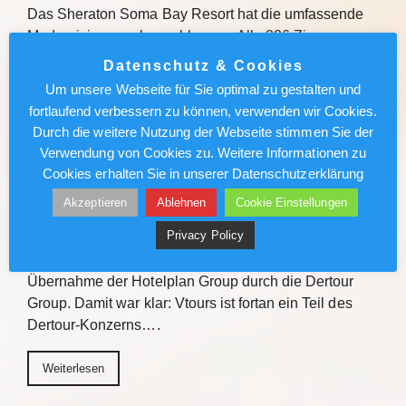
Das Sheraton Soma Bay Resort hat die umfassende
Modernisierung abgeschlossen. Alle 326 Zimmer
sowie Lobby und Restaurants des Fünf-Sterne-
Datenschutz & Cookies
Hauses in Ägypten wurden neu gestaltet. Quelle Das
Um unsere Webseite für Sie optimal zu gestalten und
Sheraton Soma Bay Resort hat…
fortlaufend verbessern zu können, verwenden wir Cookies.
Durch die weitere Nutzung der Webseite stimmen Sie der
Weiterlesen
Verwendung von Cookies zu. Weitere Informationen zu
Cookies erhalten Sie in unserer Datenschutzerklärung
Vtours: IT-Wechsel kommt voran
Akzeptieren
Ablehnen
Cookie Einstellungen
Privacy Policy
Vor gut einem Jahr erteilten die Schweizer
Wettbewerbsbehörden die Freigabe für die
Übernahme der Hotelplan Group durch die Dertour
Group. Damit war klar: Vtours ist fortan ein Teil des
Dertour-Konzerns….
Weiterlesen