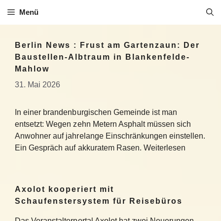
Zum
Menü
Inhalt
springen
Berlin News : Frust am Gartenzaun: Der
Baustellen-Albtraum in Blankenfelde-
Mahlow
31. Mai 2026
In einer brandenburgischen Gemeinde ist man
entsetzt: Wegen zehn Metern Asphalt müssen sich
Anwohner auf jahrelange Einschränkungen einstellen.
Ein Gespräch auf akkuratem Rasen. Weiterlesen
Axolot kooperiert mit
Schaufenstersystem für Reisebüros
Das Veranstalterportal Axolot hat zwei Neuerungen