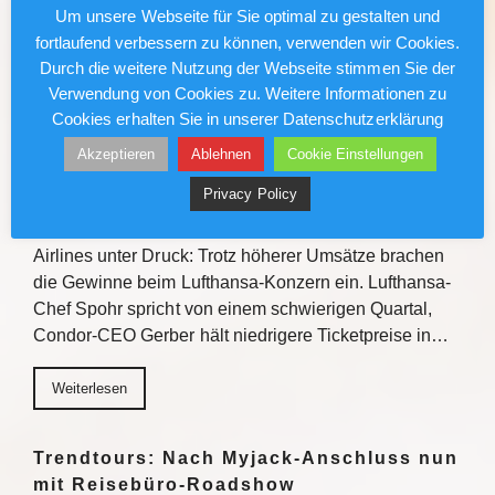
Gewinnchancen bietet die Veranstaltungsreihe
Um unsere Webseite für Sie optimal zu gestalten und
Einblicke zu den Fluss- und…
fortlaufend verbessern zu können, verwenden wir Cookies.
Durch die weitere Nutzung der Webseite stimmen Sie der
Weiterlesen
Verwendung von Cookies zu. Weitere Informationen zu
Cookies erhalten Sie in unserer Datenschutzerklärung
Akzeptieren
Ablehnen
Cookie Einstellungen
Lufthansa/Condor: Kerosinkosten
drücken den Gewinn
Privacy Policy
Gestiegene Kerosinkosten setzen auch deutsche
Airlines unter Druck: Trotz höherer Umsätze brachen
die Gewinne beim Lufthansa-Konzern ein. Lufthansa-
Chef Spohr spricht von einem schwierigen Quartal,
Condor-CEO Gerber hält niedrigere Ticketpreise in…
Weiterlesen
Trendtours: Nach Myjack-Anschluss nun
mit Reisebüro-Roadshow