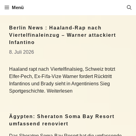
Zum
Menü
Inhalt
springen
Berlin News : Haaland-Rap nach
Viertelfinaleinzug – Warner attackiert
Infantino
8. Juli 2026
Haaland rapt nach Viertelfinalsieg, Schweiz trotzt
Elfer-Pech, Ex-Fifa-Vize Warner fordert Rücktritt
Infantinos und Brady sieht in Argentiniens Sieg
Sportgeschichte. Weiterlesen
Ägypten: Sheraton Soma Bay Resort
umfassend renoviert
Das Sheraton Soma Bay Resort hat die umfassende