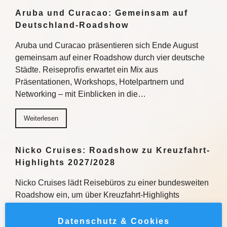
Aruba und Curacao: Gemeinsam auf
Deutschland-Roadshow
Aruba und Curacao präsentieren sich Ende August
gemeinsam auf einer Roadshow durch vier deutsche
Städte. Reiseprofis erwartet ein Mix aus
Präsentationen, Workshops, Hotelpartnern und
Networking – mit Einblicken in die…
Weiterlesen
Nicko Cruises: Roadshow zu Kreuzfahrt-
Highlights 2027/2028
Nicko Cruises lädt Reisebüros zu einer bundesweiten
Roadshow ein, um über Kreuzfahrt-Highlights
2027/2028 zu informieren. Mit praxisnahen
Verkaufstipps, direktem Austausch und
Datenschutz & Cookies