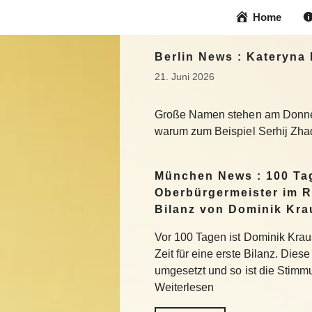
Zum
Home
Inhalt
springen
Berlin News : Kateryna 
21. Juni 2026
Große Namen stehen am Donners
warum zum Beispiel Serhij Zha
München News : 100 Ta
Oberbürgermeister im R
Bilanz von Dominik Kra
Vor 100 Tagen ist Dominik Krau
Zeit für eine erste Bilanz. Die
umgesetzt und so ist die Stimm
Weiterlesen