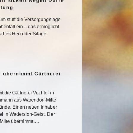
n lockert wegen Dürre
ltung
um stuft die Versorgungslage
phenfall ein – das ermöglicht
isches Heu oder Silage
 übernimmt Gärtnerei
 die Gärtnerei Vechtel in
nmann aus Warendorf-Milte
ründe. Einen neuen Inhaber
l in Wadersloh-Geist. Der
Milte übernimmt….