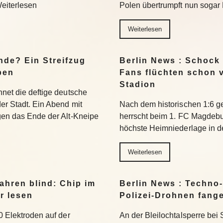
Weiterlesen
Polen übertrumpft nun sogar 
Weiterlesen
nde? Ein Streifzug
Berlin News : Schock
pen
Fans flüchten schon 
Stadion
hnet die deftige deutsche
der Stadt. Ein Abend mit
Nach dem historischen 1:6 g
egen das Ende der Alt-Kneipe
herrscht beim 1. FC Magdeburg
höchste Heimniederlage in de
Weiterlesen
ahren blind: Chip im
Berlin News : Techno-
r lesen
Polizei-Drohnen fang
0 Elektroden auf der
An der Bleilochtalsperre bei 