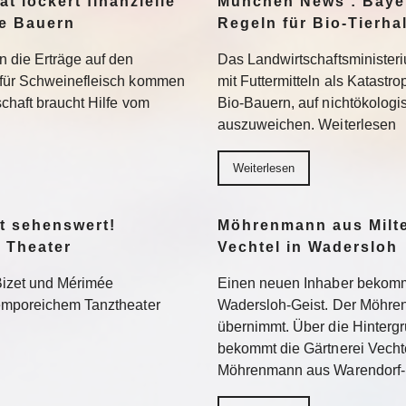
t lockert finanzielle
München News : Bayer
ne Bauern
Regeln für Bio-Tierha
n die Erträge auf den
Das Landwirtschaftsministeri
 für Schweinefleisch kommen
mit Futtermitteln als Katastro
chaft braucht Hilfe vom
Bio-Bauern, auf nichtökolog
auszuweichen. Weiterlesen
Weiterlesen
t sehenswert!
Möhrenmann aus Milte
 Theater
Vechtel in Wadersloh
Bizet und Mérimée
Einen neuen Inhaber bekommt
temporeichem Tanztheater
Wadersloh-Geist. Der Möhre
übernimmt. Über die Hinterg
bekommt die Gärtnerei Vechte
Möhrenmann aus Warendorf-