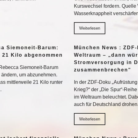
Kurswechsel fordern. Quell
Wasserknappheit verschärfe
Weiterlesen
a Siemoneit-Barum:
München News : ZDF-D
t 21 Kilo abgenommen
Weltraum – „dann wür
Stromversorgung in 
t Rebecca Siemoneit-Barum
zusammenbrechen“
u ändern, um abzunehmen.
ss mittlerweile 21 Kilo runter
In der ZDF-Doku „Aufrüstung 
…
Krieg?“ der „Die Spur“-Reihe
im Weltraum beleuchtet. Dabe
auch für Deutschland drohen
Weiterlesen