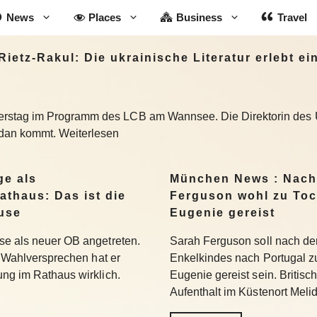
News
Places
Business
Travel
Rietz-Rakul: Die ukrainische Literatur erlebt 
tag im Programm des LCB am Wannsee. Die Direktorin des Ukra
dan kommt. Weiterlesen
ge als
München News : Nach
athaus: Das ist die
Ferguson wohl zu Toc
use
Eugenie gereist
se als neuer OB angetreten.
Sarah Ferguson soll nach der
se Wahlversprechen hat er
Enkelkindes nach Portugal zu
ung im Rathaus wirklich.
Eugenie gereist sein. Britis
Aufenthalt im Küstenort Meli