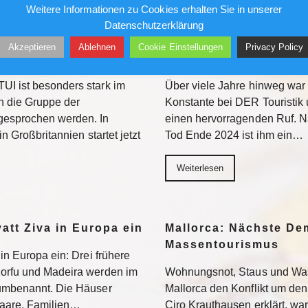
Weitere Informationen zu Cookies erhalten Sie in unserer
Datenschutzerklärung
 vorerst nur in
Christoph Führer: Zwe
Akzeptieren
Ablehnen
Cookie Einstellungen
Privacy Policy
Gedächtnisturnier
UI ist besonders stark im
Über viele Jahre hinweg war 
 die Gruppe der
Konstante bei DER Touristik
gesprochen werden. In
einen hervorragenden Ruf. 
in Großbritannien startet jetzt
Tod Ende 2024 ist ihm ein…
Weiterlesen
yatt Ziva in Europa ein
Mallorca: Nächste D
Massentourismus
 in Europa ein: Drei frühere
Korfu und Madeira werden im
Wohnungsnot, Staus und Was
 umbenannt. Die Häuser
Mallorca den Konflikt um den
 Paare, Familien…
Ciro Krauthausen erklärt, wa