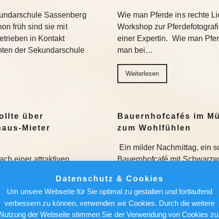
kundarschule Sassenberg
Wie man Pferde ins rechte Lic
on früh sind sie mit
Workshop zur Pferdefotograf
trieben in Kontakt
einer Expertin. Wie man Pferde
nten der Sekundarschule
man bei…
Weiterlesen
ollte über
Bauernhofcafés im Mü
aus-Mieter
zum Wohlfühlen
Ein milder Nachmittag, ein 
ch einer attraktiven
Bauernhofcafé mit Schwarzwä
r künftige Mieter lauern auch
geht’s nicht. Wir stellen sec
Datenschutz & Cookies
 sich. Das meint Redakteur
vor. Weiterlesen
Um unsere Webseite für Sie optimal zu gestalten und fortlaufend
natsmiete…
verbessern zu können, verwenden wir Cookies. Durch die weitere
Weiterlesen
Nutzung der Webseite stimmen Sie der Verwendung von Cookies zu