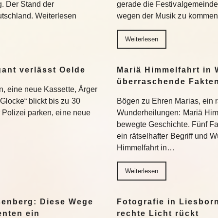
g. Der Stand der
gerade die Festivalgemeinde.
tschland. Weiterlesen
wegen der Musik zu kommen.
Weiterlesen
gant verlässt Oelde
Mariä Himmelfahrt in 
überraschende Fakte
en, eine neue Kassette, Ärger
locke“ blickt bis zu 30
Bögen zu Ehren Marias, ein rä
r Polizei parken, eine neue
Wunderheilungen: Mariä Himm
bewegte Geschichte. Fünf Fa
ein rätselhafter Begriff und
Himmelfahrt in…
Weiterlesen
senberg: Diese Wege
Fotografie in Liesbor
enten ein
rechte Licht rückt