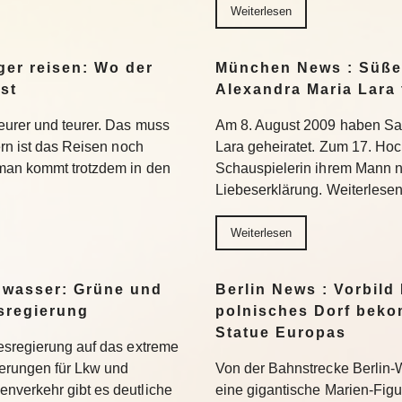
Weiterlesen
er reisen: Wo der
München News : Süße 
st
Alexandra Maria Lara 
eurer und teurer. Das muss
Am 8. August 2009 haben Sa
ern ist das Reisen noch
Lara geheiratet. Zum 17. Hoc
 man kommt trotzdem in den
Schauspielerin ihrem Mann n
Liebeserklärung. Weiterlese
Weiterlesen
gwasser: Grüne und
Berlin News : Vorbild
esregierung
polnisches Dorf beko
Statue Europas
esregierung auf das extreme
erungen für Lkw und
Von der Bahnstrecke Berlin-
nverkehr gibt es deutliche
eine gigantische Marien-Figu