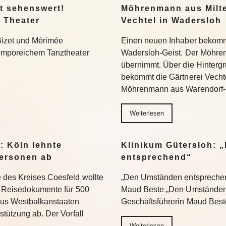
t sehenswert!
Möhrenmann aus Milte
 Theater
Vechtel in Wadersloh
Bizet und Mérimée
Einen neuen Inhaber bekommt
temporeichem Tanztheater
Wadersloh-Geist. Der Möhre
übernimmt. Über die Hinterg
bekommt die Gärtnerei Vechte
Möhrenmann aus Warendorf-
Weiterlesen
: Köln lehnte
Klinikum Gütersloh: 
ersonen ab
entsprechend“
 des Kreises Coesfeld wollte
„Den Umständen entsprechend
en Reisedokumente für 500
Maud Beste „Den Umständen 
aus Westbalkanstaaten
Geschäftsführerin Maud Bes
stützung ab. Der Vorfall
Weiterlesen