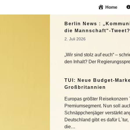
Zum
Home
Inhalt
springen
Berlin News : „Kommuni
die Mannschaft“-Tweet
2. Juli 2026
„Wir sind stolz auf euch“ – sch
den Inhalt? Der Regierungsspre
TUI: Neue Budget-Marke
Großbritannien
Europas größter Reisekonzern T
Premiumsegment. Nun soll auch
Schnäppchenjäger verstärkt an
Deutschland gibt es dafür L´tur, 
die…