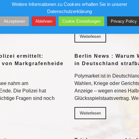
Weitere Informationen zu Cookies erhalten Sie in unserer
wird sich auch in der 2.
Ein republikanisch geführter
Datenschutzerklärung
n. Weiterlesen
Fauci strafrechtlich belangen. 
Akzeptieren
Ablehnen
Cookie Einstellungen
Privacy Policy
Neuland – mit ungewissem A
Weiterlesen
lizei ermittelt:
Berlin News : Warum 
 von Markgrafenheide
in Deutschland strafb
Polymarket ist in Deutschland
tsee nahm am
Wahlen, Kriege oder Gerichtsur
Ende. Die Polizei hat
Anzeige – wegen eines Halb
chtige Fragen sind noch
Glücksspielstaatsvertrag. We
Weiterlesen