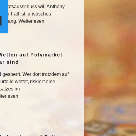
 Senatsausschuss will Anthony
Der Fall ist juristisches
usgang. Weiterlesen
Wetten auf Polymarket
ar sind
 gesperrt. Wer dort trotzdem auf
teile wettet, riskiert eine
satzes im
iterlesen