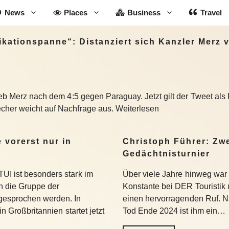
News
Places
Business
Travel
kationspanne“: Distanziert sich Kanzler Merz v
?
rieb Merz nach dem 4:5 gegen Paraguay. Jetzt gilt der Tweet als
cher weicht auf Nachfrage aus. Weiterlesen
 vorerst nur in
Christoph Führer: Zwe
Gedächtnisturnier
UI ist besonders stark im
Über viele Jahre hinweg war 
 die Gruppe der
Konstante bei DER Touristik
gesprochen werden. In
einen hervorragenden Ruf. 
in Großbritannien startet jetzt
Tod Ende 2024 ist ihm ein…