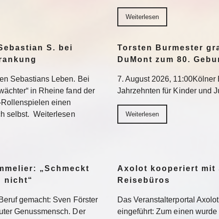
Weiterlesen
Sebastian S. bei
Torsten Burmester gr
krankung
DuMont zum 80. Gebu
ten Sebastians Leben. Bei
7. August 2026, 11:00Kölner E
wächter“ in Rheine fand der
Jahrzehnten für Kinder und 
-Rollenspielen einen
h selbst. Weiterlesen
Weiterlesen
ommelier: „Schmeckt
Axolot kooperiert mit
h nicht“
Reisebüros
Beruf gemacht: Sven Förster
Das Veranstalterportal Axolo
oluter Genussmensch. Der
eingeführt: Zum einen wurde