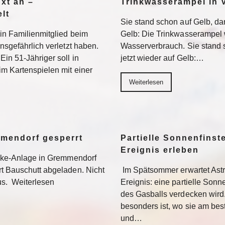
Axt an –
Trinkwasserampel in V
lt
Sie stand schon auf Gelb, dan
ein Familienmitglied beim
Gelb: Die Trinkwasserampel 
nsgefährlich verletzt haben.
Wasserverbrauch. Sie stand s
Ein 51-Jähriger soll in
jetzt wieder auf Gelb:…
im Kartenspielen mit einer
Weiterlesen
mmendorf gesperrt
Partielle Sonnenfinste
Ereignis erleben
bike-Anlage in Gremmendorf
rt Bauschutt abgeladen. Nicht
Im Spätsommer erwartet Ast
us. Weiterlesen
Ereignis: eine partielle Sonne
des Gasballs verdecken wird
besonders ist, wo sie am be
und…