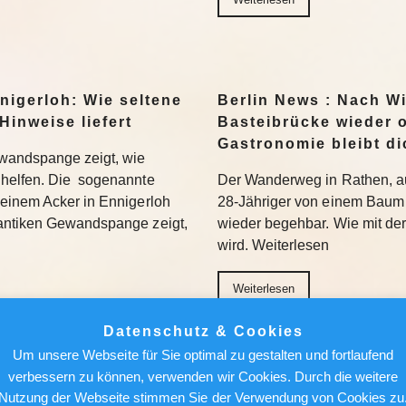
nigerloh: Wie seltene
Berlin News : Nach W
Hinweise liefert
Basteibrücke wieder o
Gastronomie bleibt di
wandspange zeigt, wie
helfen. Die sogenannte
Der Wanderweg in Rathen, au
einem Acker in Ennigerloh
28-Jähriger von einem Baum 
antiken Gewandspange zeigt,
wieder begehbar. Wie mit de
wird. Weiterlesen
Weiterlesen
Datenschutz & Cookies
achen, nicht holen“:
Berlin News : Strafa
Um unsere Webseite für Sie optimal zu gestalten und fortlaufend
Bundesliga aufmischen
Fauci: Kommt der Ex-
verbessern zu können, verwenden wir Cookies. Durch die weitere
Gefängnis?
Nutzung der Webseite stimmen Sie der Verwendung von Cookies zu
96 bezieht Claus-Dieter