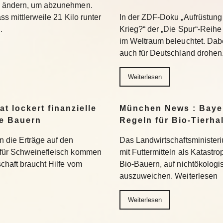
u ändern, um abzunehmen.
ss mittlerweile 21 Kilo runter
In der ZDF-Doku „Aufrüstung 
…
Krieg?“ der „Die Spur“-Reihe
im Weltraum beleuchtet. Dabe
auch für Deutschland drohen
Weiterlesen
t lockert finanzielle
München News : Bayer
ne Bauern
Regeln für Bio-Tierha
n die Erträge auf den
Das Landwirtschaftsministeri
 für Schweinefleisch kommen
mit Futtermitteln als Katastro
chaft braucht Hilfe vom
Bio-Bauern, auf nichtökolog
auszuweichen. Weiterlesen
Weiterlesen