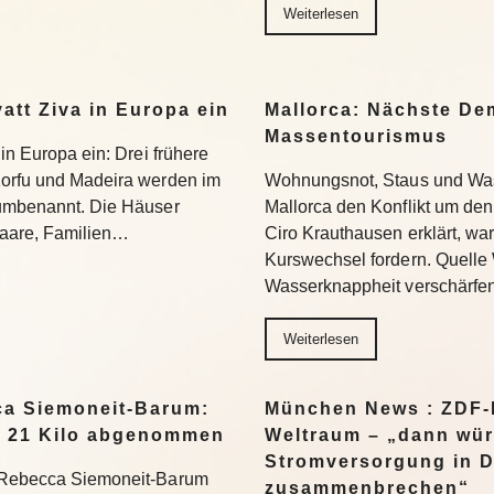
Weiterlesen
yatt Ziva in Europa ein
Mallorca: Nächste D
Massentourismus
 in Europa ein: Drei frühere
Korfu und Madeira werden im
Wohnungsnot, Staus und Was
 umbenannt. Die Häuser
Mallorca den Konflikt um den
 Paare, Familien…
Ciro Krauthausen erklärt, wa
Kurswechsel fordern. Quell
Wasserknappheit verschärfe
Weiterlesen
a Siemoneit-Barum:
München News : ZDF-D
t 21 Kilo abgenommen
Weltraum – „dann wür
Stromversorgung in 
t Rebecca Siemoneit-Barum
zusammenbrechen“