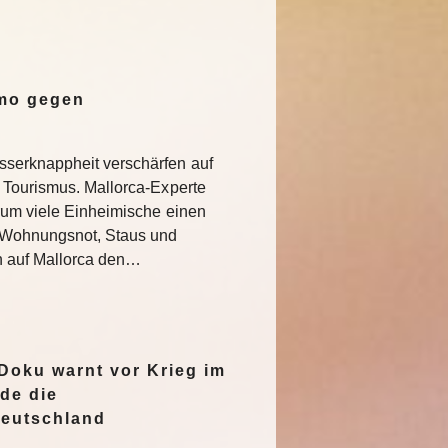
emo gegen
serknappheit verschärfen auf
 Tourismus. Mallorca-Experte
rum viele Einheimische einen
e Wohnungsnot, Staus und
n auf Mallorca den…
oku warnt vor Krieg im
de die
Deutschland