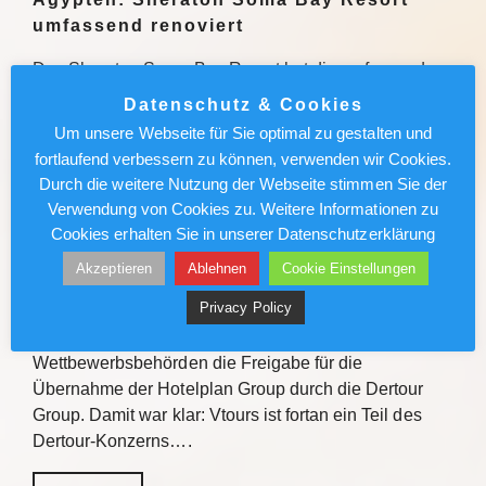
umfassend renoviert
Das Sheraton Soma Bay Resort hat die umfassende
Modernisierung abgeschlossen. Alle 326 Zimmer
Datenschutz & Cookies
sowie Lobby und Restaurants des Fünf-Sterne-
Um unsere Webseite für Sie optimal zu gestalten und
Hauses in Ägypten wurden neu gestaltet. Quelle Das
fortlaufend verbessern zu können, verwenden wir Cookies.
Sheraton Soma Bay Resort hat…
Durch die weitere Nutzung der Webseite stimmen Sie der
Verwendung von Cookies zu. Weitere Informationen zu
Weiterlesen
Cookies erhalten Sie in unserer Datenschutzerklärung
Akzeptieren
Ablehnen
Cookie Einstellungen
Vtours: IT-Wechsel kommt voran
Privacy Policy
Vor gut einem Jahr erteilten die Schweizer
Wettbewerbsbehörden die Freigabe für die
Übernahme der Hotelplan Group durch die Dertour
Group. Damit war klar: Vtours ist fortan ein Teil des
Dertour-Konzerns….