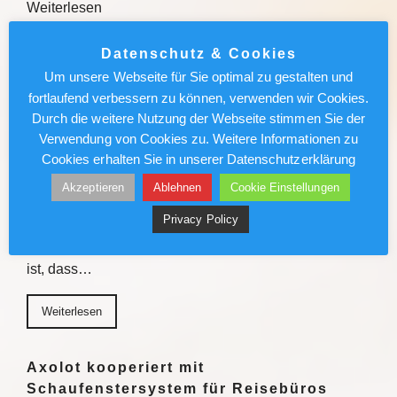
Weiterlesen
Weiterlesen
Datenschutz & Cookies
Um unsere Webseite für Sie optimal zu gestalten und
fortlaufend verbessern zu können, verwenden wir Cookies.
Sven Förster ist Biersommelier:
Durch die weitere Nutzung der Webseite stimmen Sie der
„Schmeckt mir nicht, akzeptiere ich
Verwendung von Cookies zu. Weitere Informationen zu
nicht“
Cookies erhalten Sie in unserer Datenschutzerklärung
Er hat seine Leidenschaft zum Beruf gemacht: Sven
Akzeptieren
Ablehnen
Cookie Einstellungen
Förster ist Biersommelier und ein absoluter
Privacy Policy
Genussmensch. Der Wahlmünsteraner erklärt, was ein
gutes Bier ausmacht und warum er davon überzeugt
ist, dass…
Weiterlesen
Axolot kooperiert mit
Schaufenstersystem für Reisebüros