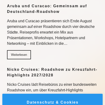
Aruba und Curacao: Gemeinsam auf
Deutschland-Roadshow
Aruba und Curacao präsentieren sich Ende August
gemeinsam auf einer Roadshow durch vier deutsche
Städte. Reiseprofis erwartet ein Mix aus
Präsentationen, Workshops, Hotelpartnern und
Networking – mit Einblicken in die…
Weiterlesen
Nicko Cruises: Roadshow zu Kreuzfahrt-
Highlights 2027/2028
Nicko Cruises lädt Reisebüros zu einer bundesweiten
Roadshow ein, um über Kreuzfahrt-Highlights
2027/2028 zu informieren. Mit praxisnahen
Verkaufstipps, direktem Austausch und
Datenschutz & Cookies