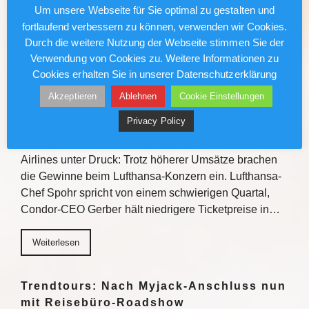
Gewinnchancen bietet die Veranstaltungsreihe
Um unsere Webseite für Sie optimal zu gestalten und
Einblicke zu den Fluss- und…
fortlaufend verbessern zu können, verwenden wir Cookies.
Durch die weitere Nutzung der Webseite stimmen Sie der
Weiterlesen
Verwendung von Cookies zu. Weitere Informationen zu
Cookies erhalten Sie in unserer Datenschutzerklärung
Akzeptieren
Ablehnen
Cookie Einstellungen
Lufthansa/Condor: Kerosinkosten
drücken den Gewinn
Privacy Policy
Gestiegene Kerosinkosten setzen auch deutsche
Airlines unter Druck: Trotz höherer Umsätze brachen
die Gewinne beim Lufthansa-Konzern ein. Lufthansa-
Chef Spohr spricht von einem schwierigen Quartal,
Condor-CEO Gerber hält niedrigere Ticketpreise in…
Weiterlesen
Trendtours: Nach Myjack-Anschluss nun
mit Reisebüro-Roadshow