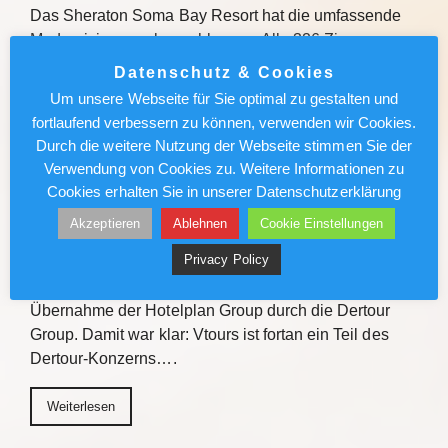
Das Sheraton Soma Bay Resort hat die umfassende
Modernisierung abgeschlossen. Alle 326 Zimmer
sowie Lobby und Restaurants des Fünf-Sterne-
Datenschutz & Cookies
Hauses in Ägypten wurden neu gestaltet. Quelle Das
Um unsere Webseite für Sie optimal zu gestalten und
Sheraton Soma Bay Resort hat…
fortlaufend verbessern zu können, verwenden wir Cookies.
Durch die weitere Nutzung der Webseite stimmen Sie der
Weiterlesen
Verwendung von Cookies zu. Weitere Informationen zu
Cookies erhalten Sie in unserer Datenschutzerklärung
Vtours: IT-Wechsel kommt voran
Akzeptieren
Ablehnen
Cookie Einstellungen
Privacy Policy
Vor gut einem Jahr erteilten die Schweizer
Wettbewerbsbehörden die Freigabe für die
Übernahme der Hotelplan Group durch die Dertour
Group. Damit war klar: Vtours ist fortan ein Teil des
Dertour-Konzerns….
Weiterlesen