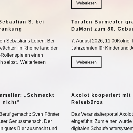
Weiterlesen
Sebastian S. bei
Torsten Burmester gr
krankung
DuMont zum 80. Gebu
ten Sebastians Leben. Bei
7. August 2026, 11:00Kölner E
wächter“ in Rheine fand der
Jahrzehnten für Kinder und 
-Rollenspielen einen
h selbst. Weiterlesen
Weiterlesen
ommelier: „Schmeckt
Axolot kooperiert mit
h nicht“
Reisebüros
Beruf gemacht: Sven Förster
Das Veranstalterportal Axolo
oluter Genussmensch. Der
eingeführt: Zum einen wurde
in gutes Bier ausmacht und
digitalen Schaufenstersyste