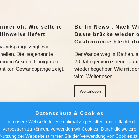
nigerloh: Wie seltene
Berlin News : Nach W
Hinweise liefert
Basteibrücke wieder o
Gastronomie bleibt di
wandspange zeigt, wie
helfen. Die sogenannte
Der Wanderweg in Rathen, au
einem Acker in Ennigerloh
28-Jähriger von einem Baum 
antiken Gewandspange zeigt,
wieder begehbar. Wie mit de
wird. Weiterlesen
Weiterlesen
achen, nicht holen“:
Berlin News : Strafa
Datenschutz & Cookies
Bundesliga aufmischen
Fauci: Kommt der Ex-
Um unsere Webseite für Sie optimal zu gestalten und fortlaufend
Gefängnis?
verbessern zu können, verwenden wir Cookies. Durch die weitere
96 bezieht Claus-Dieter
Nutzung der Webseite stimmen Sie der Verwendung von Cookies zu
wird sich auch in der 2.
Ein republikanisch geführter