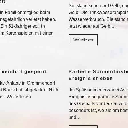
lt
Sie stand schon auf Gelb, dan
ein Familienmitglied beim
Gelb: Die Trinkwasserampel 
nsgefährlich verletzt haben.
Wasserverbrauch. Sie stand s
Ein 51-Jähriger soll in
jetzt wieder auf Gelb:…
im Kartenspielen mit einer
Weiterlesen
mmendorf gesperrt
Partielle Sonnenfinste
Ereignis erleben
bike-Anlage in Gremmendorf
rt Bauschutt abgeladen. Nicht
Im Spätsommer erwartet Ast
us. Weiterlesen
Ereignis: eine partielle Sonne
des Gasballs verdecken wird
besonders ist, wo sie am be
und…