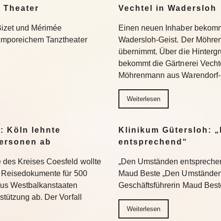
 Theater
Vechtel in Wadersloh
Bizet und Mérimée
Einen neuen Inhaber bekommt
temporeichem Tanztheater
Wadersloh-Geist. Der Möhre
übernimmt. Über die Hinterg
bekommt die Gärtnerei Vechte
Möhrenmann aus Warendorf-
Weiterlesen
: Köln lehnte
Klinikum Gütersloh: 
ersonen ab
entsprechend“
 des Kreises Coesfeld wollte
„Den Umständen entsprechend
en Reisedokumente für 500
Maud Beste „Den Umständen 
aus Westbalkanstaaten
Geschäftsführerin Maud Bes
stützung ab. Der Vorfall
Weiterlesen