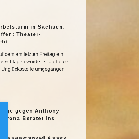
irbelsturm in Sachsen:
ffen: Theater-
cht
f dem am letzten Freitag ein
erschlagen wurde, ist ab heute
r Unglücksstelle umgegangen
nzeige gegen Anthony
Corona-Berater ins
.
 Senatsausschuss will Anthony