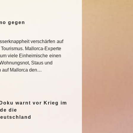
emo gegen
serknappheit verschärfen auf
 Tourismus. Mallorca-Experte
rum viele Einheimische einen
e Wohnungsnot, Staus und
n auf Mallorca den…
oku warnt vor Krieg im
de die
Deutschland