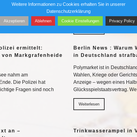
Weitere Informationen zu Cookies erhalten Sie in unserer
n. Weiterlesen
Fauci strafrechtlich belangen. 
Datenschutzerklärung
Neuland – mit ungewissem A
Akzeptieren
Ablehnen
Cookie Einstellungen
Privacy Policy
Weiterlesen
lizei ermittelt:
Berlin News : Warum 
 von Markgrafenheide
in Deutschland strafb
Polymarket ist in Deutschland
tsee nahm am
Wahlen, Kriege oder Gerichtsur
Ende. Die Polizei hat
Anzeige – wegen eines Halb
chtige Fragen sind noch
Glücksspielstaatsvertrag. We
Weiterlesen
Axt an –
Trinkwasserampel in V