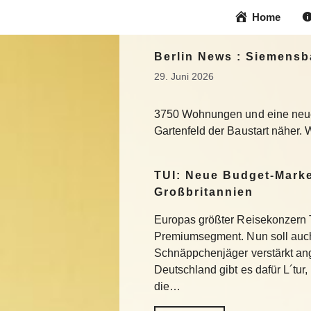
Zum
Home
Inhalt
springen
Berlin News : Siemensb
29. Juni 2026
3750 Wohnungen und eine neue 
Gartenfeld der Baustart näher. 
TUI: Neue Budget-Marke
Großbritannien
Europas größter Reisekonzern T
Premiumsegment. Nun soll auch
Schnäppchenjäger verstärkt an
Deutschland gibt es dafür L´tur, 
die…