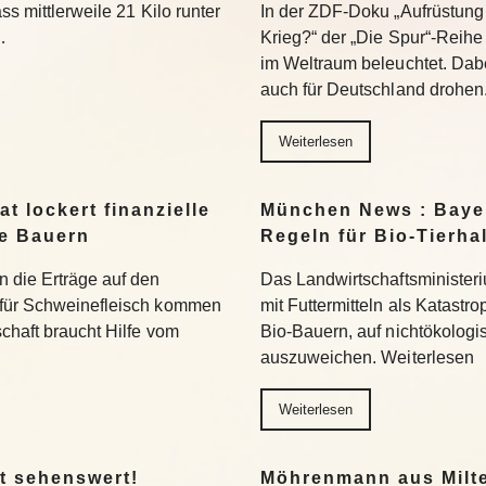
ss mittlerweile 21 Kilo runter
In der ZDF-Doku „Aufrüstung 
…
Krieg?“ der „Die Spur“-Reihe
im Weltraum beleuchtet. Dabe
auch für Deutschland drohen
Weiterlesen
t lockert finanzielle
München News : Bayer
ne Bauern
Regeln für Bio-Tierha
n die Erträge auf den
Das Landwirtschaftsministeri
 für Schweinefleisch kommen
mit Futtermitteln als Katastro
chaft braucht Hilfe vom
Bio-Bauern, auf nichtökolog
auszuweichen. Weiterlesen
Weiterlesen
t sehenswert!
Möhrenmann aus Milte