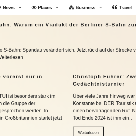
News
Places
Business
Travel
ahn: Warum ein Viadukt der Berliner S-Bahn z
S-Bahn: Spandau verändert sich. Jetzt rückt auf der Strecke 
Weiterlesen
 vorerst nur in
Christoph Führer: Zwe
Gedächtnisturnier
UI ist besonders stark im
Über viele Jahre hinweg war 
 die Gruppe der
Konstante bei DER Touristik
gesprochen werden. In
einen hervorragenden Ruf. 
in Großbritannien startet jetzt
Tod Ende 2024 ist ihm ein…
Weiterlesen