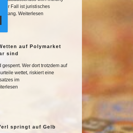
Der Fall ist juristisches
usgang. Weiterlesen
Wetten auf Polymarket
ar sind
 gesperrt. Wer dort trotzdem auf
teile wettet, riskiert eine
satzes im
iterlesen
erl springt auf Gelb