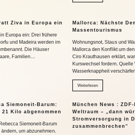
yatt Ziva in Europa ein
Mallorca: Nächste D
Massentourismus
 in Europa ein: Drei frühere
Korfu und Madeira werden im
Wohnungsnot, Staus und Was
 umbenannt. Die Häuser
Mallorca den Konflikt um den
 Paare, Familien…
Ciro Krauthausen erklärt, wa
Kurswechsel fordern. Quell
Wasserknappheit verschärfe
Weiterlesen
a Siemoneit-Barum:
München News : ZDF-D
t 21 Kilo abgenommen
Weltraum – „dann wür
Stromversorgung in 
t Rebecca Siemoneit-Barum
zusammenbrechen“
u ändern, um abzunehmen.