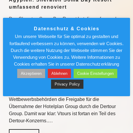
umfassend renoviert
Das Sheraton Soma Bay Resort hat die umfassende
Modernisierung abgeschlossen. Alle 326 Zimmer
Datenschutz & Cookies
sowie Lobby und Restaurants des Fünf-Sterne-
Um unsere Webseite für Sie optimal zu gestalten und
Hauses in Ägypten wurden neu gestaltet. Quelle Das
fortlaufend verbessern zu können, verwenden wir Cookies.
Sheraton Soma Bay Resort hat…
Durch die weitere Nutzung der Webseite stimmen Sie der
Verwendung von Cookies zu. Weitere Informationen zu
Weiterlesen
Cookies erhalten Sie in unserer Datenschutzerklärung
Akzeptieren
Ablehnen
Cookie Einstellungen
Vtours: IT-Wechsel kommt voran
Privacy Policy
Vor gut einem Jahr erteilten die Schweizer
Wettbewerbsbehörden die Freigabe für die
Übernahme der Hotelplan Group durch die Dertour
Group. Damit war klar: Vtours ist fortan ein Teil des
Dertour-Konzerns….