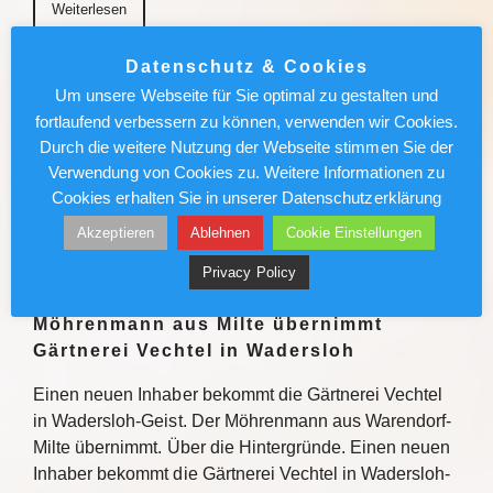
Weiterlesen
Datenschutz & Cookies
München News : Absolut sehenswert!
Um unsere Webseite für Sie optimal zu gestalten und
„Carmen“ im Deutschen Theater
fortlaufend verbessern zu können, verwenden wir Cookies.
Durch die weitere Nutzung der Webseite stimmen Sie der
Enrique Gasa Valga verbindet Bizet und Mérimée
Verwendung von Cookies zu. Weitere Informationen zu
überraschend und sinnlich zu temporeichem
Cookies erhalten Sie in unserer Datenschutzerklärung
Tanztheater Weiterlesen
Akzeptieren
Ablehnen
Cookie Einstellungen
Weiterlesen
Privacy Policy
Möhrenmann aus Milte übernimmt
Gärtnerei Vechtel in Wadersloh
Einen neuen Inhaber bekommt die Gärtnerei Vechtel
in Wadersloh-Geist. Der Möhrenmann aus Warendorf-
Milte übernimmt. Über die Hintergründe. Einen neuen
Inhaber bekommt die Gärtnerei Vechtel in Wadersloh-