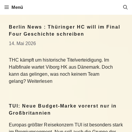
Zum
Menü
Inhalt
springen
Berlin News : Thüringer HC will im Final
Four Geschichte schreiben
14. Mai 2026
THC kämpft um historische Titelverteidigung. Im
Halbfinale wartet Viborg HK aus Dänemark. Doch
kann das gelingen, was noch keinem Team
gelang? Weiterlesen
TUI: Neue Budget-Marke vorerst nur in
Großbritannien
Europas größter Reisekonzern TUI ist besonders stark
im Premiumsegment. Nun soll auch die Gruppe der