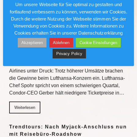
Gewinnchancen bietet die Veranstaltungsreihe
Um unsere Webseite für Sie optimal zu gestalten und
Einblicke zu den Fluss- und…
fortlaufend verbessern zu können, verwenden wir Cookies.
Durch die weitere Nutzung der Webseite stimmen Sie der
Weiterlesen
Verwendung von Cookies zu. Weitere Informationen zu
Cookies erhalten Sie in unserer Datenschutzerklärung
Akzeptieren
Ablehnen
Cookie Einstellungen
Lufthansa/Condor: Kerosinkosten
drücken den Gewinn
Privacy Policy
Gestiegene Kerosinkosten setzen auch deutsche
Airlines unter Druck: Trotz höherer Umsätze brachen
die Gewinne beim Lufthansa-Konzern ein. Lufthansa-
Chef Spohr spricht von einem schwierigen Quartal,
Condor-CEO Gerber hält niedrigere Ticketpreise in…
Weiterlesen
Trendtours: Nach Myjack-Anschluss nun
mit Reisebüro-Roadshow