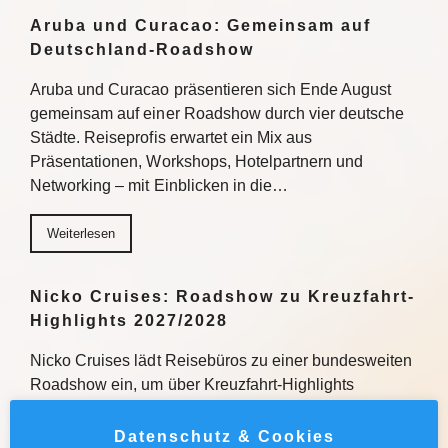
Aruba und Curacao: Gemeinsam auf
Deutschland-Roadshow
Aruba und Curacao präsentieren sich Ende August
gemeinsam auf einer Roadshow durch vier deutsche
Städte. Reiseprofis erwartet ein Mix aus
Präsentationen, Workshops, Hotelpartnern und
Networking – mit Einblicken in die…
Weiterlesen
Nicko Cruises: Roadshow zu Kreuzfahrt-
Highlights 2027/2028
Nicko Cruises lädt Reisebüros zu einer bundesweiten
Roadshow ein, um über Kreuzfahrt-Highlights
2027/2028 zu informieren. Mit praxisnahen
Verkaufstipps, direktem Austausch und
Datenschutz & Cookies