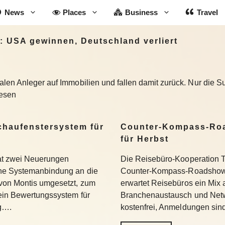
News
Places
Business
Travel
: USA gewinnen, Deutschland verliert
len Anleger auf Immobilien und fallen damit zurück. Nur die S
lesen
Schaufenstersystem für
Counter-Kompass-Roa
für Herbst
hat zwei Neuerungen
Die Reisebüro-Kooperation T
ine Systemanbindung an die
Counter-Kompass-Roadshow e
 von Montis umgesetzt, zum
erwartet Reisebüros ein Mix 
 ein Bewertungssystem für
Branchenaustausch und Netwo
ng….
kostenfrei, Anmeldungen si