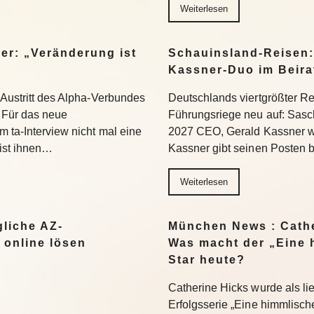
Weiterlesen
er: „Veränderung ist
Schauinsland-Reisen:
Kassner-Duo im Beir
 Austritt des Alpha-Verbundes
Deutschlands viertgrößter Rei
Für das neue
Führungsriege neu auf: Sasc
 ta-Interview nicht mal eine
2027 CEO, Gerald Kassner wec
 ist ihnen…
Kassner gibt seinen Posten 
Weiterlesen
liche AZ-
München News : Cathe
 online lösen
Was macht der „Eine 
Star heute?
Catherine Hicks wurde als lie
Erfolgsserie „Eine himmlisch