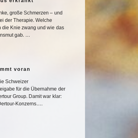
pus erkrankt
enke, große Schmerzen – und
ei der Therapie. Welche
 die Knie zwang und wie das
nsmut gab. …
ommt voran
die Schweizer
eigabe für die Übernahme der
rtour Group. Damit war klar:
s Dertour-Konzerns….