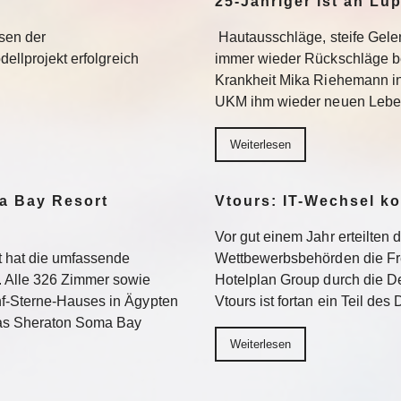
25-Jähriger ist an Lu
sen der
Hautausschläge, steife Gel
dellprojekt erfolgreich
immer wieder Rückschläge b
Krankheit Mika Riehemann in
UKM ihm wieder neuen Lebe
Weiterlesen
a Bay Resort
Vtours: IT-Wechsel k
Vor gut einem Jahr erteilten 
 hat die umfassende
Wettbewerbsbehörden die Fr
 Alle 326 Zimmer sowie
Hotelplan Group durch die De
f-Sterne-Hauses in Ägypten
Vtours ist fortan ein Teil de
Das Sheraton Soma Bay
Weiterlesen