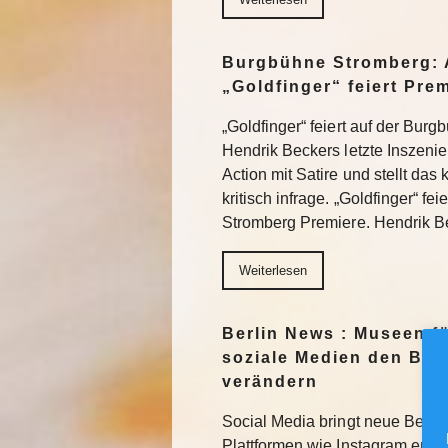
Burgbühne Stromberg: 
„Goldfinger“ feiert Pre
„Goldfinger“ feiert auf der Bur
Hendrik Beckers letzte Inszeni
Action mit Satire und stellt das
kritisch infrage. „Goldfinger“ fe
Stromberg Premiere. Hendrik 
Weiterlesen
Berlin News : Museen f
soziale Medien den Blic
verändern
Social Media bringt neue Besuc
Plattformen wie Instagram erhal