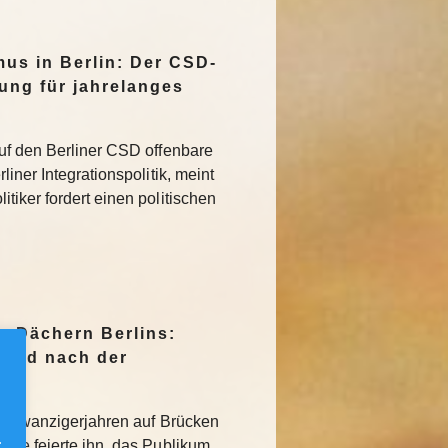
mus in Berlin: Der CSD-
tung für jahrelanges
uf den Berliner CSD offenbare
iner Integrationspolitik, meint
tiker fordert einen politischen
n Dächern Berlins:
Jagd nach der
den Zwanzigerjahren auf Brücken
.
sse feierte ihn, das Publikum