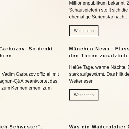
Millionenpublikum bekannt. 
Schauspielerin stellt sich di
ehemalige Serienstar nach…
Weiterlesen
Garbuzov: So denkt
München News : Flus
ihren
den Tieren zusätzlich
Heiße Tage, warme Nächte. 
Vadim Garbuzov offiziell mit
stark aufgewärmt. Das hilft d
stagram-Q&A beantwortet das
Weiterlesen
– zum Kennenlernen, zum
…
Weiterlesen
ich Schwester“:
Was ein Wadersloher