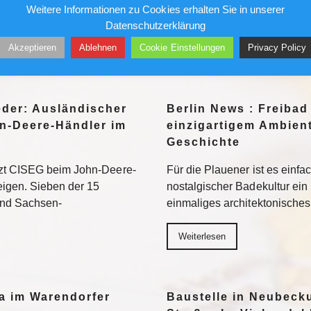
Weitere Informationen zu Cookies erhalten Sie in unserer
eed am besten
liebte ihn – bis sein Stern ve
Datenschutzerklärung
Akzeptieren
Ablehnen
Cookie Einstellungen
Privacy Policy
Weiterlesen
eder: Ausländischer
Berlin News : Freibad
n-Deere-Händler im
einzigartigem Ambient
Geschichte
tzt CISEG beim John-Deere-
Für die Plauener ist es einfa
eigen. Sieben der 15
nostalgischer Badekultur ein
und Sachsen-
einmaliges architektonische
Weiterlesen
a im Warendorfer
Baustelle in Neubeck