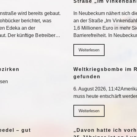
Straße „Im Vinkendahl
nstraße wird bereits gebaut.
In Neubeckum nähert sich di
rohbücker berichtet, was
an der Straße „Im Vinkendahl
en Edeka an der
1,6 Millionen Euro in mehr S
aut. Der künftige Betreiber…
Barrierefreiheit. In Neubeck
Weiterlesen
ezirken
Weltkriegsbombe im R
gefunden
esen
6. August 2026, 11:42Ameri
muss heute entschärft werd
Weiterlesen
edel – gut
„Davon hatte ich vorh