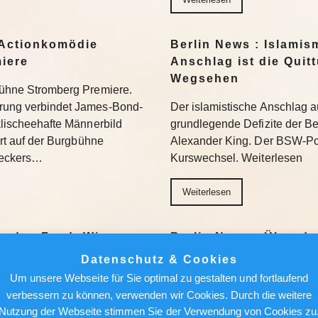
Actionkomödie
Berlin News : Islamis
miere
Anschlag ist die Quit
Wegsehen
gbühne Stromberg Premiere.
erung verbindet James-Bond-
Der islamistische Anschlag a
 klischeehafte Männerbild
grundlegende Defizite der Berl
iert auf der Burgbühne
Alexander King. Der BSW-Poli
Beckers…
Kurswechsel. Weiterlesen
Weiterlesen
ür den Feed: Wie
Berlin News : Über de
k auf Kunst
Alfred Torge und die 
Datenschutz & Cookies
Sensation
Um unsere Webseite für Sie optimal zu gestalten und fortlaufend
verbessern zu können, verwenden wir Cookies. Durch die weitere
her in die Museen. Doch auf
Ungesichert kletterte er in 
Nutzung der Webseite stimmen Sie der Verwendung von Cookies zu
ten vor allem jene Motive
und Geschäftshäuser. Die Pre