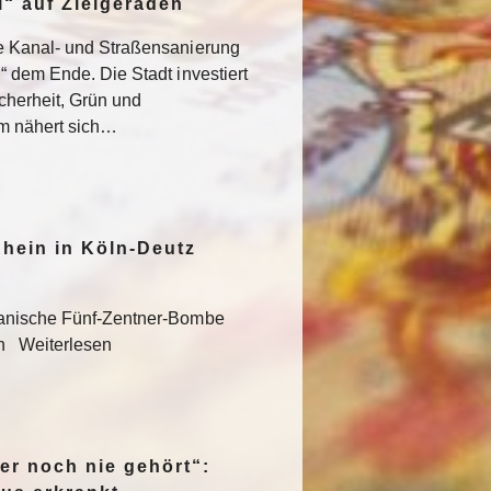
“ auf Zielgeraden
e Kanal- und Straßensanierung
“ dem Ende. Die Stadt investiert
icherheit, Grün und
um nähert sich…
hein in Köln-Deutz
kanische Fünf-Zentner-Bombe
en Weiterlesen
er noch nie gehört“: