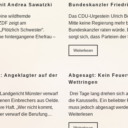
mit Andrea Sawatzki
Bundeskanzler Friedr
 eine wildfremde
Das CDU-Urgestein Ulrich Bös
ZDF zeigt am
Mitte keine Regierung mehr 
Plötzlich Schwester“.
Bundeskanzler raten würde. 
ine hintergangene Ehefrau –
sorgt sich, dass Parteien der
Weiterlesen
: Angeklagter auf der
Abgesagt: Kein Feuer
Wettringen
s Landgericht Münster verwarf
Drei Tage lang drehen sich
enen Einbrechers aus Oelde.
die Karussells. Ein beliebte
re Haft. „Wer nicht kommt,
muss jedoch abgesagt werden
ter verwarf die Berufung…
Weiterlesen
Weiterlesen