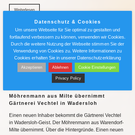
Weiterlesen
Datenschutz & Cookies
München News : Absolut sehenswert!
Um unsere Webseite für Sie optimal zu gestalten und
„Carmen“ im Deutschen Theater
fortlaufend verbessern zu können, verwenden wir Cookies.
Durch die weitere Nutzung der Webseite stimmen Sie der
Enrique Gasa Valga verbindet Bizet und Mérimée
Verwendung von Cookies zu. Weitere Informationen zu
überraschend und sinnlich zu temporeichem
Cookies erhalten Sie in unserer Datenschutzerklärung
Tanztheater Weiterlesen
Akzeptieren
Ablehnen
Cookie Einstellungen
Weiterlesen
Privacy Policy
Möhrenmann aus Milte übernimmt
Gärtnerei Vechtel in Wadersloh
Einen neuen Inhaber bekommt die Gärtnerei Vechtel
in Wadersloh-Geist. Der Möhrenmann aus Warendorf-
Milte übernimmt. Über die Hintergründe. Einen neuen