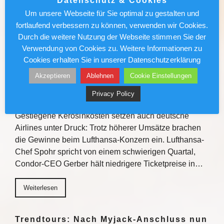
Datenschutz & Cookies
Verkaufstipps, direktem Austausch und
Um unsere Webseite für Sie optimal zu gestalten und
Gewinnchancen bietet die Veranstaltungsreihe
fortlaufend verbessern zu können, verwenden wir Cookies.
Einblicke zu den Fluss- und…
Durch die weitere Nutzung der Webseite stimmen Sie der
Verwendung von Cookies zu. Weitere Informationen zu
Weiterlesen
Cookies erhalten Sie in unserer Datenschutzerklärung
Akzeptieren
Ablehnen
Cookie Einstellungen
Lufthansa/Condor: Kerosinkosten
Privacy Policy
drücken den Gewinn
Gestiegene Kerosinkosten setzen auch deutsche
Airlines unter Druck: Trotz höherer Umsätze brachen
die Gewinne beim Lufthansa-Konzern ein. Lufthansa-
Chef Spohr spricht von einem schwierigen Quartal,
Condor-CEO Gerber hält niedrigere Ticketpreise in…
Weiterlesen
Trendtours: Nach Myjack-Anschluss nun