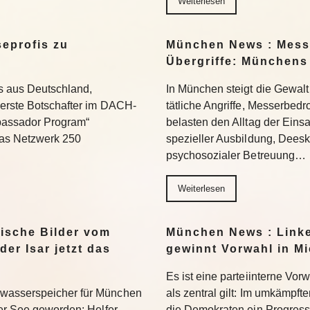
Weiterlesen
eprofis zu
München News : Messe
Übergriffe: Münchens 
is aus Deutschland,
In München steigt die Gewalt
 erste Botschafter im DACH-
tätliche Angriffe, Messerbed
bassador Program“
belasten den Alltag der Einsat
das Netzwerk 250
spezieller Ausbildung, Deesk
psychosozialer Betreuung…
Weiterlesen
ische Bilder vom
München News : Link
er Isar jetzt das
gewinnt Vorwahl in M
Es ist eine parteiinterne Vor
wasserspeicher für München
als zentral gilt: Im umkämpft
der See geworden: Helfer
die Demokraten ein Progres