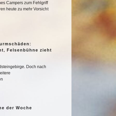
nes Campers zum Fehlgriff
en heute zu mehr Vorsicht
turmschäden:
ht, Felsenbühne zieht
dsteingebirge. Doch nach
eitere
en
ine der Woche