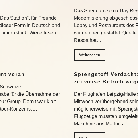
Das Sheraton Soma Bay Reso
 „Das Stadion“, für Freunde
Modernisierung abgeschloss
 dieser Form in Deutschland
Lobby und Restaurants des 
Schmuckstück. Weiterlesen
wurden neu gestaltet. Quell
Resort hat…
Weiterlesen
mt voran
Sprengstoff-Verdacht:
zeitweise Betrieb we
e Schweizer
abe für die Übernahme der
Der Flughafen Leipzig/Halle 
ur Group. Damit war klar:
Mittwoch vorübergehend sein
Dertour-Konzerns….
möglicherweise mit Sprengsto
Flugzeuge mussten umgeleite
Maschine aus Mallorca….