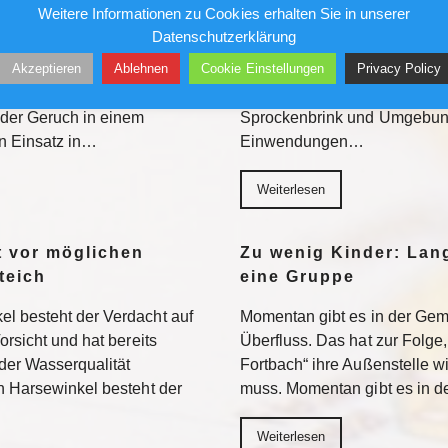
ihre Lebensqualität
Weitere Informationen zu Cookies erhalten Sie in unserer
Datenschutzerklärung
Hotelzimmer löst einen
Vier Windräder, 250 Meter H
Akzeptieren
Ablehnen
Cookie Einstellungen
Privacy Policy
s. Einige brauchen
und Umgebung fühlen sich m
rhöhte Ammoniakwerte
übergangen. Vier Windräder,
er Geruch in einem
Sprockenbrink und Umgebung 
n Einsatz in…
Einwendungen…
Weiterlesen
t vor möglichen
Zu wenig Kinder: Lang
teich
eine Gruppe
l besteht der Verdacht auf
Momentan gibt es in der Geme
orsicht und hat bereits
Überfluss. Das hat zur Folge
er Wasserqualität
Fortbach“ ihre Außenstelle 
n Harsewinkel besteht der
muss. Momentan gibt es in d
Weiterlesen