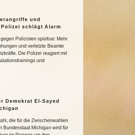
rangriffe und
Polizei schlägt Alarm
 gegen Polizisten spürbar: Mehr
rohungen und verletzte Beamte
zkräfte. Die Polizei reagiert mit
alationstrainings und
er Demokrat El-Sayed
ichigan
wahl, die für die Zwischenwahlen
en Bundesstaat Michigan wird für
siver im Rennen um den