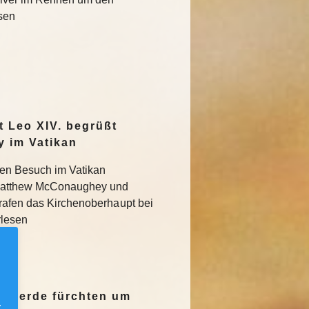
esen
 Leo XIV. begrüßt
 im Vatikan
ten Besuch im Vatikan
Matthew McConaughey und
rafen das Kirchenoberhaupt bei
rlesen
-Heerde fürchten um
.