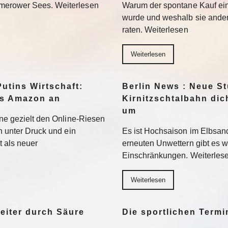
merower Sees. Weiterlesen
Warum der spontane Kauf ei
wurde und weshalb sie ander
raten. Weiterlesen
Weiterlesen
Putins Wirtschaft:
Berlin News : Neue S
ds Amazon an
Kirnitzschtalbahn dic
um
ine gezielt den Online-Riesen
en unter Druck und ein
Es ist Hochsaison im Elbsan
t als neuer
erneuten Unwettern gibt es w
Einschränkungen. Weiterles
Weiterlesen
eiter durch Säure
Die sportlichen Term