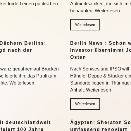
er fordert einen politischen
Aufmerksamkeit, die sich im
behaupten. Weiterlesen
Weiterlesen
 Dächern Berlins:
Berlin News : Schon 
agd nach der
Investor übernimmt J
Osten
 Zwanzigerjahren auf Brücken
Nach Senwes und IPSO will 
e feierte ihn, das Publikum
Händler Deppe & Stücker ein
lühte. Weiterlesen
Standorte liegen in Thüring
Anhalt. Weiterlesen
Weiterlesen
it deutschlandweit
Ägypten: Sheraton S
feiert 100 Jahre
umfassend renoviert