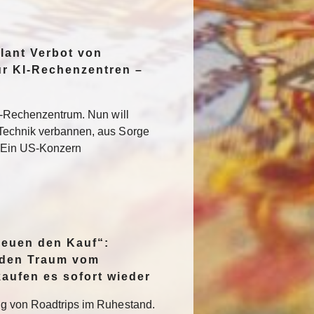
lant Verbot von
ür KI-Rechenzentren –
KI-Rechenzentrum. Nun will
Technik verbannen, aus Sorge
 Ein US-Konzern
reuen den Kauf“:
h den Traum vom
aufen es sofort wieder
ng von Roadtrips im Ruhestand.