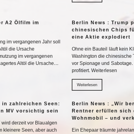
r A2 Ölfilm im
Berlin News : Trump p
?
chinesischen Chips f
eine Aktie explodiert
ng im vergangenen Jahr soll
ltöl die Ursache
Ohne ein Bauteil läuft kein 
chmutzung im vergangenen
Washington die chinesische 
agertes Altöl die Ursache…
vor Spionage und Sabotage.
profitiert. Weiterlesen
Weiterlesen
 in zahlreichen Seen:
Berlin News : „Wir be
in MV vorsichtig sein
Rentner erfüllen sic
Wohnmobil – und verk
wird derzeit vor Blaualgen
em kleinere Seen, aber auch
Ein Ehepaar träumte jahrela