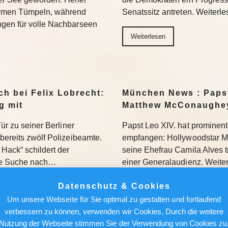
armen Tümpeln, während
Senatssitz antreten. Weiterl
ngen für volle Nachbarseen
Weiterlesen
h bei Felix Lobrecht:
München News : Papst
g mit
Matthew McConaughey
Tür zu seiner Berliner
Papst Leo XIV. hat prominen
bereits zwölf Polizeibeamte.
empfangen: Hollywoodstar 
Hack“ schildert der
seine Ehefrau Camila Alves t
ie Suche nach…
einer Generalaudienz. Weite
Datenschutz & Cookies
Weiterlesen
Um unsere Webseite für Sie optimal zu gestalten und fortlaufend
verbessern zu können, verwenden wir Cookies. Durch die weitere
in Iserlohn – fünf
Anwohner in Clarholz
Nutzung der Webseite stimmen Sie der Verwendung von Cookies zu