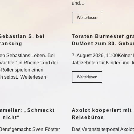
und…
Weiterlesen
Sebastian S. bei
Torsten Burmester gr
krankung
DuMont zum 80. Gebu
ten Sebastians Leben. Bei
7. August 2026, 11:00Kölner E
wächter“ in Rheine fand der
Jahrzehnten für Kinder und 
-Rollenspielen einen
h selbst. Weiterlesen
Weiterlesen
ommelier: „Schmeckt
Axolot kooperiert mit
h nicht“
Reisebüros
Beruf gemacht: Sven Förster
Das Veranstalterportal Axolo