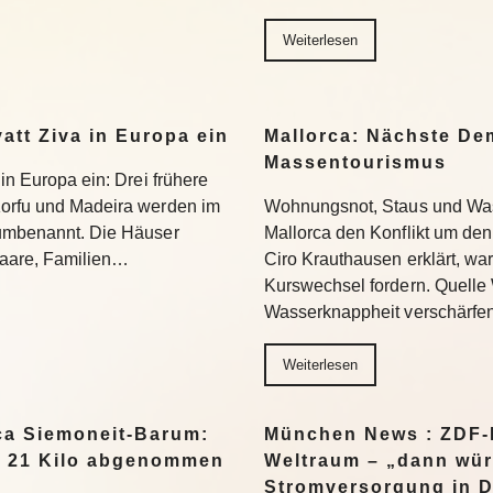
Weiterlesen
yatt Ziva in Europa ein
Mallorca: Nächste D
Massentourismus
 in Europa ein: Drei frühere
Korfu und Madeira werden im
Wohnungsnot, Staus und Was
 umbenannt. Die Häuser
Mallorca den Konflikt um den
 Paare, Familien…
Ciro Krauthausen erklärt, wa
Kurswechsel fordern. Quell
Wasserknappheit verschärfe
Weiterlesen
a Siemoneit-Barum:
München News : ZDF-D
t 21 Kilo abgenommen
Weltraum – „dann wür
Stromversorgung in 