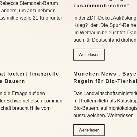
t Rebecca Siemoneit-Barum
zusammenbrechen“
u ändern, um abzunehmen.
ss mittlerweile 21 Kilo runter
In der ZDF-Doku „Aufrüstung 
…
Krieg?“ der „Die Spur“-Reihe
im Weltraum beleuchtet. Dabe
auch für Deutschland drohen
Weiterlesen
t lockert finanzielle
München News : Bayer
ne Bauern
Regeln für Bio-Tierha
n die Erträge auf den
Das Landwirtschaftsministeri
 für Schweinefleisch kommen
mit Futtermitteln als Katastro
chaft braucht Hilfe vom
Bio-Bauern, auf nichtökolog
auszuweichen. Weiterlesen
Weiterlesen