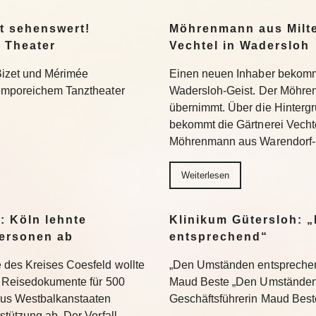
t sehenswert!
Möhrenmann aus Milte
 Theater
Vechtel in Wadersloh
Bizet und Mérimée
Einen neuen Inhaber bekommt
temporeichem Tanztheater
Wadersloh-Geist. Der Möhre
übernimmt. Über die Hinterg
bekommt die Gärtnerei Vechte
Möhrenmann aus Warendorf-
Weiterlesen
: Köln lehnte
Klinikum Gütersloh: 
ersonen ab
entsprechend“
 des Kreises Coesfeld wollte
„Den Umständen entsprechend
en Reisedokumente für 500
Maud Beste „Den Umständen 
aus Westbalkanstaaten
Geschäftsführerin Maud Bes
stützung ab. Der Vorfall