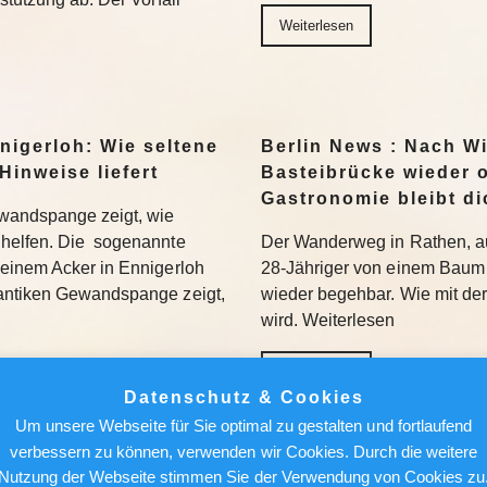
Weiterlesen
nigerloh: Wie seltene
Berlin News : Nach W
Hinweise liefert
Basteibrücke wieder o
Gastronomie bleibt di
wandspange zeigt, wie
helfen. Die sogenannte
Der Wanderweg in Rathen, au
einem Acker in Ennigerloh
28-Jähriger von einem Baum 
antiken Gewandspange zeigt,
wieder begehbar. Wie mit de
wird. Weiterlesen
Weiterlesen
Datenschutz & Cookies
Um unsere Webseite für Sie optimal zu gestalten und fortlaufend
achen, nicht holen“:
Berlin News : Strafa
verbessern zu können, verwenden wir Cookies. Durch die weitere
Bundesliga aufmischen
Fauci: Kommt der Ex-
Nutzung der Webseite stimmen Sie der Verwendung von Cookies zu