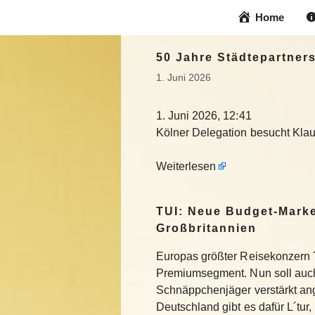
Zum
Home
Inhalt
springen
50 Jahre Städtepartner
1. Juni 2026
1. Juni 2026, 12:41
Kölner Delegation besucht Kl
Weiterlesen
TUI: Neue Budget-Marke
Großbritannien
Europas größter Reisekonzern T
Premiumsegment. Nun soll auch
Schnäppchenjäger verstärkt an
Deutschland gibt es dafür L´tur, 