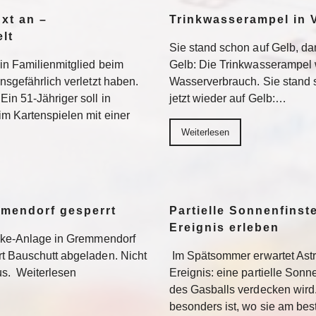
Axt an –
Trinkwasserampel in V
lt
Sie stand schon auf Gelb, dan
ein Familienmitglied beim
Gelb: Die Trinkwasserampel 
nsgefährlich verletzt haben.
Wasserverbrauch. Sie stand s
Ein 51-Jähriger soll in
jetzt wieder auf Gelb:…
im Kartenspielen mit einer
Weiterlesen
mmendorf gesperrt
Partielle Sonnenfinste
Ereignis erleben
bike-Anlage in Gremmendorf
rt Bauschutt abgeladen. Nicht
Im Spätsommer erwartet Ast
us. Weiterlesen
Ereignis: eine partielle Sonne
des Gasballs verdecken wird
besonders ist, wo sie am be