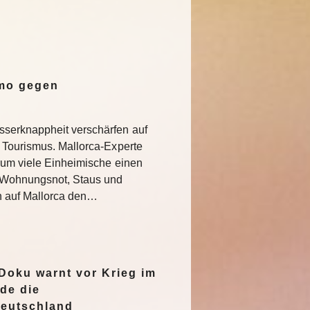
emo gegen
serknappheit verschärfen auf
 Tourismus. Mallorca-Experte
rum viele Einheimische einen
e Wohnungsnot, Staus und
n auf Mallorca den…
oku warnt vor Krieg im
de die
Deutschland