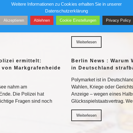
Gefängnis?
Weitere Informationen zu Cookies erhalten Sie in unserer
96 bezieht Claus-Dieter
Datenschutzerklärung
wird sich auch in der 2.
Ein republikanisch geführter
Akzeptieren
Ablehnen
Cookie Einstellungen
Privacy Policy
n. Weiterlesen
Fauci strafrechtlich belangen. 
Neuland – mit ungewissem A
Weiterlesen
lizei ermittelt:
Berlin News : Warum 
 von Markgrafenheide
in Deutschland strafb
Polymarket ist in Deutschland
tsee nahm am
Wahlen, Kriege oder Gerichtsur
Ende. Die Polizei hat
Anzeige – wegen eines Halb
chtige Fragen sind noch
Glücksspielstaatsvertrag. We
Weiterlesen