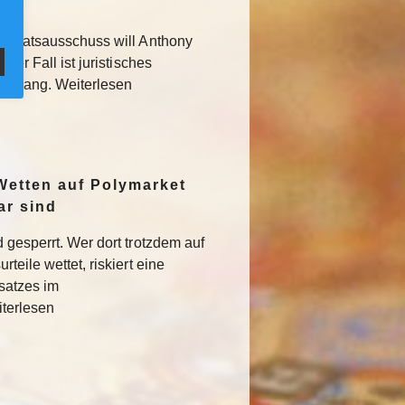
 Senatsausschuss will Anthony
Der Fall ist juristisches
usgang. Weiterlesen
Wetten auf Polymarket
ar sind
 gesperrt. Wer dort trotzdem auf
teile wettet, riskiert eine
satzes im
iterlesen