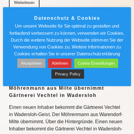
Weiterlesen
Datenschutz & Cookies
München News : Absolut sehenswert!
Um unsere Webseite für Sie optimal zu gestalten und
„Carmen“ im Deutschen Theater
fortlaufend verbessern zu können, verwenden wir Cookies.
Durch die weitere Nutzung der Webseite stimmen Sie der
Enrique Gasa Valga verbindet Bizet und Mérimée
Verwendung von Cookies zu. Weitere Informationen zu
überraschend und sinnlich zu temporeichem
Cookies erhalten Sie in unserer Datenschutzerklärung
Tanztheater Weiterlesen
Akzeptieren
Ablehnen
Cookie Einstellungen
Weiterlesen
Privacy Policy
Möhrenmann aus Milte übernimmt
Gärtnerei Vechtel in Wadersloh
Einen neuen Inhaber bekommt die Gärtnerei Vechtel
in Wadersloh-Geist. Der Möhrenmann aus Warendorf-
Milte übernimmt. Über die Hintergründe. Einen neuen
Inhaber bekommt die Gärtnerei Vechtel in Wadersloh-