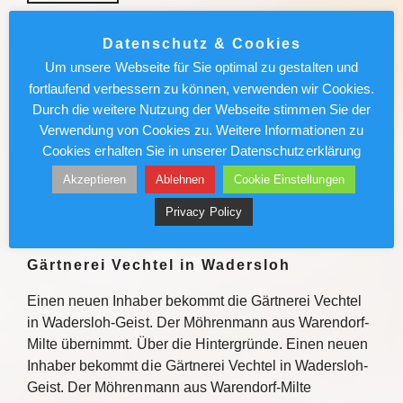
München News : Absolut sehenswert!
Datenschutz & Cookies
„Carmen“ im Deutschen Theater
Um unsere Webseite für Sie optimal zu gestalten und
fortlaufend verbessern zu können, verwenden wir Cookies.
Enrique Gasa Valga verbindet Bizet und Mérimée
Durch die weitere Nutzung der Webseite stimmen Sie der
überraschend und sinnlich zu temporeichem
Verwendung von Cookies zu. Weitere Informationen zu
Tanztheater Weiterlesen
Cookies erhalten Sie in unserer Datenschutzerklärung
Akzeptieren
Ablehnen
Cookie Einstellungen
Weiterlesen
Privacy Policy
Möhrenmann aus Milte übernimmt
Gärtnerei Vechtel in Wadersloh
Einen neuen Inhaber bekommt die Gärtnerei Vechtel
in Wadersloh-Geist. Der Möhrenmann aus Warendorf-
Milte übernimmt. Über die Hintergründe. Einen neuen
Inhaber bekommt die Gärtnerei Vechtel in Wadersloh-
Geist. Der Möhrenmann aus Warendorf-Milte