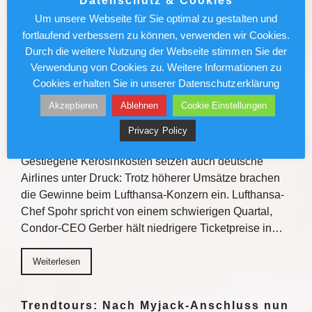
Datenschutz & Cookies
Verkaufstipps, direktem Austausch und
Um unsere Webseite für Sie optimal zu gestalten und
Gewinnchancen bietet die Veranstaltungsreihe
fortlaufend verbessern zu können, verwenden wir Cookies.
Einblicke zu den Fluss- und…
Durch die weitere Nutzung der Webseite stimmen Sie der
Verwendung von Cookies zu. Weitere Informationen zu
Weiterlesen
Cookies erhalten Sie in unserer Datenschutzerklärung
Akzeptieren
Ablehnen
Cookie Einstellungen
Lufthansa/Condor: Kerosinkosten
Privacy Policy
drücken den Gewinn
Gestiegene Kerosinkosten setzen auch deutsche
Airlines unter Druck: Trotz höherer Umsätze brachen
die Gewinne beim Lufthansa-Konzern ein. Lufthansa-
Chef Spohr spricht von einem schwierigen Quartal,
Condor-CEO Gerber hält niedrigere Ticketpreise in…
Weiterlesen
Trendtours: Nach Myjack-Anschluss nun