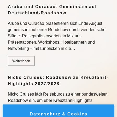
Aruba und Curacao: Gemeinsam auf
Deutschland-Roadshow
Aruba und Curacao präsentieren sich Ende August
gemeinsam auf einer Roadshow durch vier deutsche
Städte. Reiseprofis erwartet ein Mix aus
Präsentationen, Workshops, Hotelpartnern und
Networking – mit Einblicken in die…
Weiterlesen
Nicko Cruises: Roadshow zu Kreuzfahrt-
Highlights 2027/2028
Nicko Cruises lädt Reisebüros zu einer bundesweiten
Roadshow ein, um über Kreuzfahrt-Highlights
2027/2028 zu informieren. Mit praxisnahen
Verkaufstipps, direktem Austausch und
Datenschutz & Cookies