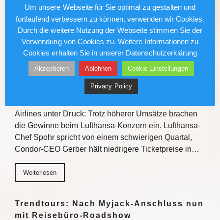
Gewinnchancen bietet die Veranstaltungsreihe
Um unsere Webseite für Sie optimal zu gestalten und
Einblicke zu den Fluss- und…
fortlaufend verbessern zu können, verwenden wir Cookies.
Durch die weitere Nutzung der Webseite stimmen Sie der
Weiterlesen
Verwendung von Cookies zu. Weitere Informationen zu
Cookies erhalten Sie in unserer Datenschutzerklärung
Akzeptieren
Ablehnen
Cookie Einstellungen
Lufthansa/Condor: Kerosinkosten
drücken den Gewinn
Privacy Policy
Gestiegene Kerosinkosten setzen auch deutsche
Airlines unter Druck: Trotz höherer Umsätze brachen
die Gewinne beim Lufthansa-Konzern ein. Lufthansa-
Chef Spohr spricht von einem schwierigen Quartal,
Condor-CEO Gerber hält niedrigere Ticketpreise in…
Weiterlesen
Trendtours: Nach Myjack-Anschluss nun
mit Reisebüro-Roadshow