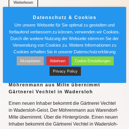
Weiterlesen
Datenschutz & Cookies
München News : Absolut sehenswert!
Um unsere Webseite für Sie optimal zu gestalten und
„Carmen“ im Deutschen Theater
fortlaufend verbessern zu können, verwenden wir Cookies.
Durch die weitere Nutzung der Webseite stimmen Sie der
Enrique Gasa Valga verbindet Bizet und Mérimée
Verwendung von Cookies zu. Weitere Informationen zu
überraschend und sinnlich zu temporeichem
Cookies erhalten Sie in unserer Datenschutzerklärung
Tanztheater Weiterlesen
Akzeptieren
Ablehnen
Cookie Einstellungen
Weiterlesen
Privacy Policy
Möhrenmann aus Milte übernimmt
Gärtnerei Vechtel in Wadersloh
Einen neuen Inhaber bekommt die Gärtnerei Vechtel
in Wadersloh-Geist. Der Möhrenmann aus Warendorf-
Milte übernimmt. Über die Hintergründe. Einen neuen
Inhaber bekommt die Gärtnerei Vechtel in Wadersloh-