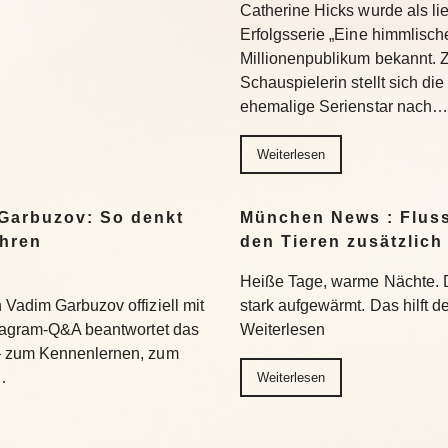
Catherine Hicks wurde als lie
Erfolgsserie „Eine himmlisch
Millionenpublikum bekannt. 
Schauspielerin stellt sich di
ehemalige Serienstar nach…
Weiterlesen
Garbuzov: So denkt
München News : Flus
ihren
den Tieren zusätzlich
Heiße Tage, warme Nächte. 
Vadim Garbuzov offiziell mit
stark aufgewärmt. Das hilft d
stagram-Q&A beantwortet das
Weiterlesen
– zum Kennenlernen, zum
…
Weiterlesen