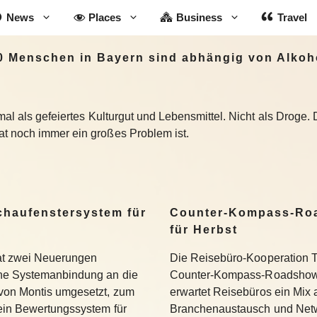
News
Places
Business
Travel
0 Menschen in Bayern sind abhängig von Alkoh
nmal als gefeiertes Kulturgut und Lebensmittel. Nicht als Droge.
t noch immer ein großes Problem ist.
Schaufenstersystem für
Counter-Kompass-Roa
für Herbst
hat zwei Neuerungen
Die Reisebüro-Kooperation T
ine Systemanbindung an die
Counter-Kompass-Roadshow e
 von Montis umgesetzt, zum
erwartet Reisebüros ein Mix 
 ein Bewertungssystem für
Branchenaustausch und Netwo