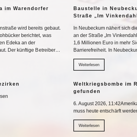
a im Warendorfer
Baustelle in Neubeck
Straße „Im Vinkendahl
nstraße wird bereits gebaut.
In Neubeckum nähert sich di
rohbücker berichtet, was
an der Straße „Im Vinkendahl
en Edeka an der
1,6 Millionen Euro in mehr S
aut. Der künftige Betreiber…
Barrierefreiheit. In Neubeck
Weiterlesen
ezirken
Weltkriegsbombe im R
gefunden
esen
6. August 2026, 11:42Ameri
muss heute entschärft werd
Weiterlesen