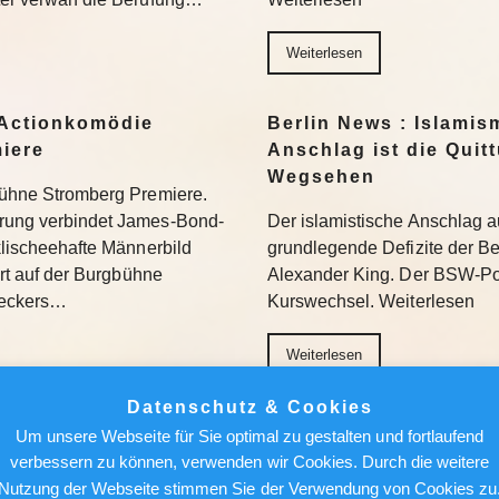
Weiterlesen
Actionkomödie
Berlin News : Islamis
miere
Anschlag ist die Quit
Wegsehen
gbühne Stromberg Premiere.
erung verbindet James-Bond-
Der islamistische Anschlag a
 klischeehafte Männerbild
grundlegende Defizite der Berl
iert auf der Burgbühne
Alexander King. Der BSW-Poli
Beckers…
Kurswechsel. Weiterlesen
Weiterlesen
Datenschutz & Cookies
ür den Feed: Wie
Berlin News : Über de
Um unsere Webseite für Sie optimal zu gestalten und fortlaufend
k auf Kunst
Alfred Torge und die 
verbessern zu können, verwenden wir Cookies. Durch die weitere
Sensation
Nutzung der Webseite stimmen Sie der Verwendung von Cookies zu