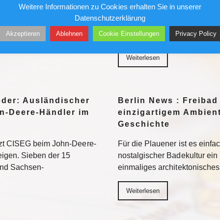
Weitere Informationen zu Cookies erhalten Sie in unserer
her in die Museen. Doch auf
Ungesichert kletterte er in 
Datenschutzerklärung
ten vor allem jene Motive
und Geschäftshäuser. Die Pre
Akzeptieren
Ablehnen
Cookie Einstellungen
Privacy Policy
eed am besten
liebte ihn – bis sein Stern ve
Weiterlesen
eder: Ausländischer
Berlin News : Freibad
n-Deere-Händler im
einzigartigem Ambient
Geschichte
tzt CISEG beim John-Deere-
Für die Plauener ist es einfa
eigen. Sieben der 15
nostalgischer Badekultur ein
und Sachsen-
einmaliges architektonische
Weiterlesen