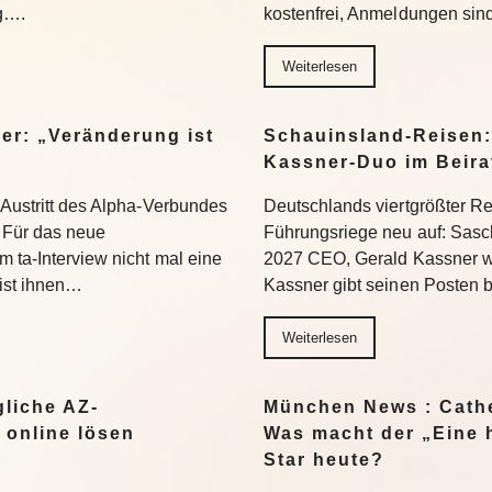
ng….
kostenfrei, Anmeldungen si
Weiterlesen
er: „Veränderung ist
Schauinsland-Reisen:
Kassner-Duo im Beir
 Austritt des Alpha-Verbundes
Deutschlands viertgrößter Rei
Für das neue
Führungsriege neu auf: Sasc
 ta-Interview nicht mal eine
2027 CEO, Gerald Kassner wec
 ist ihnen…
Kassner gibt seinen Posten 
Weiterlesen
liche AZ-
München News : Cathe
 online lösen
Was macht der „Eine 
Star heute?