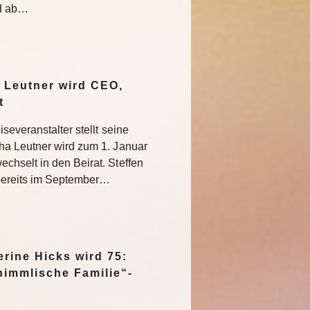
nd ab…
 Leutner wird CEO,
at
severanstalter stellt seine
ha Leutner wird zum 1. Januar
hselt in den Beirat. Steffen
bereits im September…
rine Hicks wird 75:
himmlische Familie“-