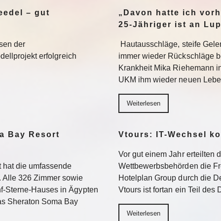
edel – gut
„Davon hatte ich vorh
25-Jähriger ist an Lu
sen der
Hautausschläge, steife Gel
dellprojekt erfolgreich
immer wieder Rückschläge b
Krankheit Mika Riehemann in
UKM ihm wieder neuen Lebe
Weiterlesen
a Bay Resort
Vtours: IT-Wechsel k
Vor gut einem Jahr erteilten 
 hat die umfassende
Wettbewerbsbehörden die Fr
 Alle 326 Zimmer sowie
Hotelplan Group durch die De
f-Sterne-Hauses in Ägypten
Vtours ist fortan ein Teil de
Das Sheraton Soma Bay
Weiterlesen