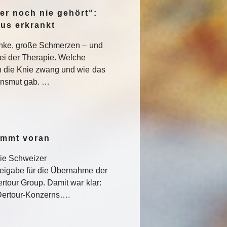
er noch nie gehört“:
pus erkrankt
enke, große Schmerzen – und
ei der Therapie. Welche
 die Knie zwang und wie das
nsmut gab. …
ommt voran
die Schweizer
eigabe für die Übernahme der
rtour Group. Damit war klar:
s Dertour-Konzerns….