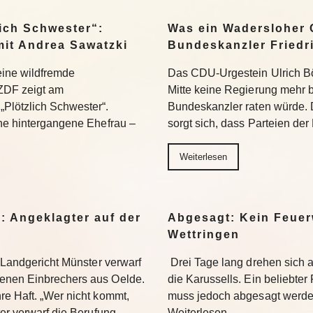
ich Schwester“:
Was ein Wadersloher
mit Andrea Sawatzki
Bundeskanzler Friedr
 eine wildfremde
Das CDU-Urgestein Ulrich Bös
ZDF zeigt am
Mitte keine Regierung mehr 
Plötzlich Schwester“.
Bundeskanzler raten würde. 
ine hintergangene Ehefrau –
sorgt sich, dass Parteien der
Weiterlesen
: Angeklagter auf der
Abgesagt: Kein Feuer
Wettringen
s Landgericht Münster verwarf
Drei Tage lang drehen sich
enen Einbrechers aus Oelde.
die Karussells. Ein beliebte
re Haft. „Wer nicht kommt,
muss jedoch abgesagt werden
ter verwarf die Berufung…
Weiterlesen