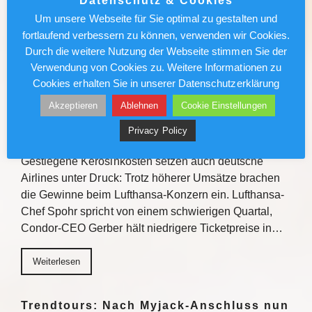
Datenschutz & Cookies
Verkaufstipps, direktem Austausch und
Um unsere Webseite für Sie optimal zu gestalten und
Gewinnchancen bietet die Veranstaltungsreihe
fortlaufend verbessern zu können, verwenden wir Cookies.
Einblicke zu den Fluss- und…
Durch die weitere Nutzung der Webseite stimmen Sie der
Verwendung von Cookies zu. Weitere Informationen zu
Weiterlesen
Cookies erhalten Sie in unserer Datenschutzerklärung
Akzeptieren
Ablehnen
Cookie Einstellungen
Lufthansa/Condor: Kerosinkosten
Privacy Policy
drücken den Gewinn
Gestiegene Kerosinkosten setzen auch deutsche
Airlines unter Druck: Trotz höherer Umsätze brachen
die Gewinne beim Lufthansa-Konzern ein. Lufthansa-
Chef Spohr spricht von einem schwierigen Quartal,
Condor-CEO Gerber hält niedrigere Ticketpreise in…
Weiterlesen
Trendtours: Nach Myjack-Anschluss nun