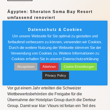
Ägypten: Sheraton Soma Bay Resort
umfassend renoviert
Das Sheraton Soma Bay Resort hat die umfassende
Datenschutz & Cookies
Modernisierung abgeschlossen. Alle 326 Zimmer
Um unsere Webseite für Sie optimal zu gestalten und
sowie Lobby und Restaurants des Fünf-Sterne-
fortlaufend verbessern zu können, verwenden wir Cookies.
Hauses in Ägypten wurden neu gestaltet. Quelle Das
Durch die weitere Nutzung der Webseite stimmen Sie der
Sheraton Soma Bay Resort hat…
Verwendung von Cookies zu. Weitere Informationen zu
Cookies erhalten Sie in unserer Datenschutzerklärung
Weiterlesen
Akzeptieren
Ablehnen
Cookie Einstellungen
Privacy Policy
Vtours: IT-Wechsel kommt voran
Vor gut einem Jahr erteilten die Schweizer
Wettbewerbsbehörden die Freigabe für die
Übernahme der Hotelplan Group durch die Dertour
Group. Damit war klar: Vtours ist fortan ein Teil des