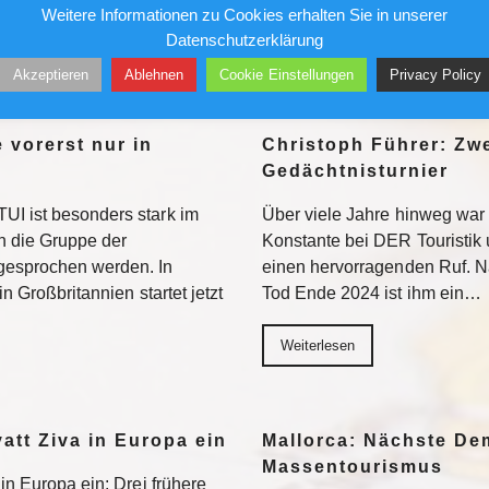
Weitere Informationen zu Cookies erhalten Sie in unserer
natsmiete…
Datenschutzerklärung
Weiterlesen
Akzeptieren
Ablehnen
Cookie Einstellungen
Privacy Policy
 vorerst nur in
Christoph Führer: Zwe
Gedächtnisturnier
UI ist besonders stark im
Über viele Jahre hinweg war 
 die Gruppe der
Konstante bei DER Touristik
gesprochen werden. In
einen hervorragenden Ruf. 
in Großbritannien startet jetzt
Tod Ende 2024 ist ihm ein…
Weiterlesen
yatt Ziva in Europa ein
Mallorca: Nächste D
Massentourismus
 in Europa ein: Drei frühere