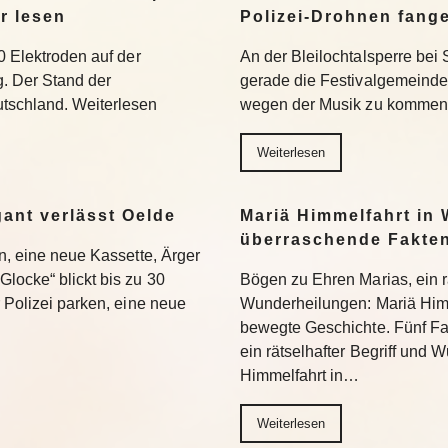
r lesen
Polizei-Drohnen fang
0 Elektroden auf der
An der Bleilochtalsperre bei 
g. Der Stand der
gerade die Festivalgemeinde.
tschland. Weiterlesen
wegen der Musik zu kommen.
Weiterlesen
gant verlässt Oelde
Mariä Himmelfahrt in 
überraschende Fakte
en, eine neue Kassette, Ärger
locke“ blickt bis zu 30
Bögen zu Ehren Marias, ein rä
r Polizei parken, eine neue
Wunderheilungen: Mariä Himm
bewegte Geschichte. Fünf Fa
ein rätselhafter Begriff und
Himmelfahrt in…
Weiterlesen