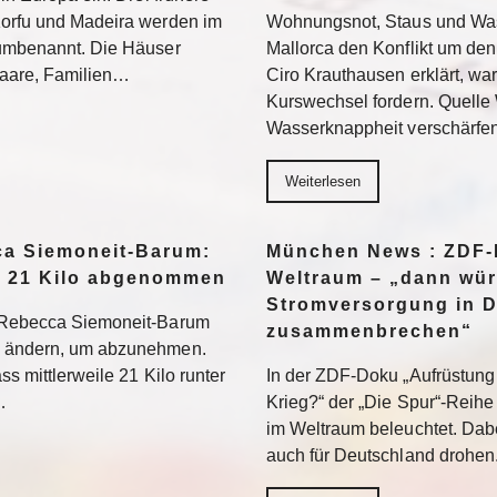
Korfu und Madeira werden im
Wohnungsnot, Staus und Was
 umbenannt. Die Häuser
Mallorca den Konflikt um den
 Paare, Familien…
Ciro Krauthausen erklärt, wa
Kurswechsel fordern. Quell
Wasserknappheit verschärfe
Weiterlesen
a Siemoneit-Barum:
München News : ZDF-D
t 21 Kilo abgenommen
Weltraum – „dann wür
Stromversorgung in 
t Rebecca Siemoneit-Barum
zusammenbrechen“
u ändern, um abzunehmen.
ss mittlerweile 21 Kilo runter
In der ZDF-Doku „Aufrüstung 
…
Krieg?“ der „Die Spur“-Reihe
im Weltraum beleuchtet. Dabe
auch für Deutschland drohen