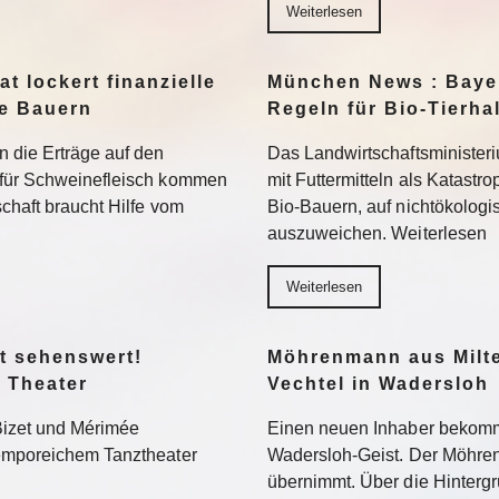
Weiterlesen
t lockert finanzielle
München News : Bayer
ne Bauern
Regeln für Bio-Tierha
n die Erträge auf den
Das Landwirtschaftsministeri
 für Schweinefleisch kommen
mit Futtermitteln als Katastro
chaft braucht Hilfe vom
Bio-Bauern, auf nichtökolog
auszuweichen. Weiterlesen
Weiterlesen
t sehenswert!
Möhrenmann aus Milte
 Theater
Vechtel in Wadersloh
Bizet und Mérimée
Einen neuen Inhaber bekommt
temporeichem Tanztheater
Wadersloh-Geist. Der Möhre
übernimmt. Über die Hinterg