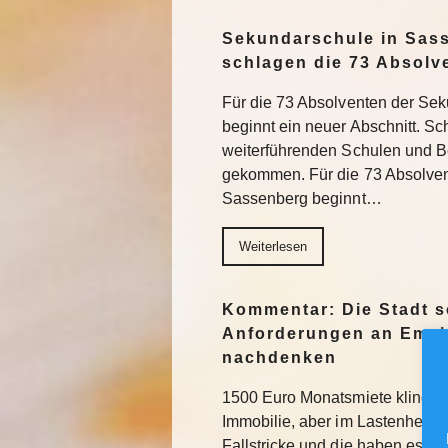
Sekundarschule in Sas
schlagen die 73 Absolv
Für die 73 Absolventen der Se
beginnt ein neuer Abschnitt. Sch
weiterführenden Schulen und Be
gekommen. Für die 73 Absolve
Sassenberg beginnt…
Weiterlesen
Kommentar: Die Stadt s
Anforderungen an Emsh
nachdenken
1500 Euro Monatsmiete klingt na
Immobilie, aber im Lastenheft fü
Fallstricke und die haben es in