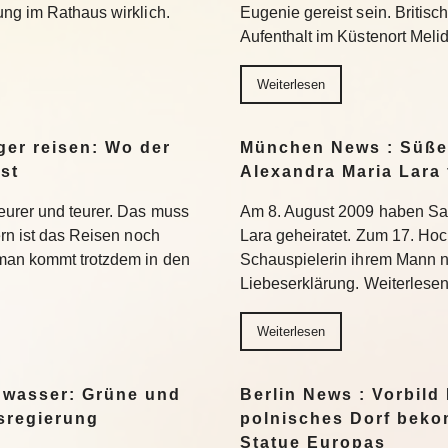
ung im Rathaus wirklich.
Eugenie gereist sein. Britis
Aufenthalt im Küstenort Meli
Weiterlesen
er reisen: Wo der
München News : Süße 
st
Alexandra Maria Lara 
eurer und teurer. Das muss
Am 8. August 2009 haben Sa
ern ist das Reisen noch
Lara geheiratet. Zum 17. Hoc
 man kommt trotzdem in den
Schauspielerin ihrem Mann n
Liebeserklärung. Weiterlese
Weiterlesen
gwasser: Grüne und
Berlin News : Vorbild
esregierung
polnisches Dorf beko
Statue Europas