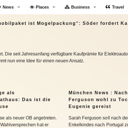
News
Places
Business
Travel
bilpaket ist Mogelpackung“: Söder fordert Ka
t. Die seit Jahresanfang verfügbare Kaufprämie für Elektroautos 
mmt nun eine Idee für einen neuen Ansatz.
ge als
München News : Nach
athaus: Das ist die
Ferguson wohl zu Toc
use
Eugenie gereist
se als neuer OB angetreten.
Sarah Ferguson soll nach der
se Wahlversprechen hat er
Enkelkindes nach Portugal zu