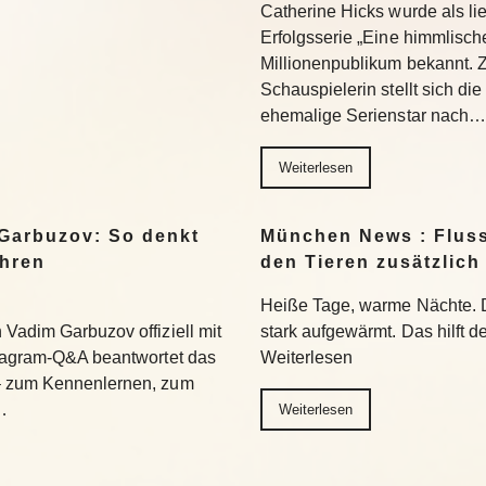
Catherine Hicks wurde als lie
Erfolgsserie „Eine himmlisch
Millionenpublikum bekannt. 
Schauspielerin stellt sich di
ehemalige Serienstar nach…
Weiterlesen
Garbuzov: So denkt
München News : Flus
ihren
den Tieren zusätzlich
Heiße Tage, warme Nächte. 
Vadim Garbuzov offiziell mit
stark aufgewärmt. Das hilft d
stagram-Q&A beantwortet das
Weiterlesen
– zum Kennenlernen, zum
…
Weiterlesen