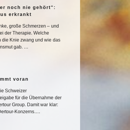
er noch nie gehört“:
pus erkrankt
enke, große Schmerzen – und
ei der Therapie. Welche
 die Knie zwang und wie das
nsmut gab. …
ommt voran
die Schweizer
eigabe für die Übernahme der
rtour Group. Damit war klar:
s Dertour-Konzerns….