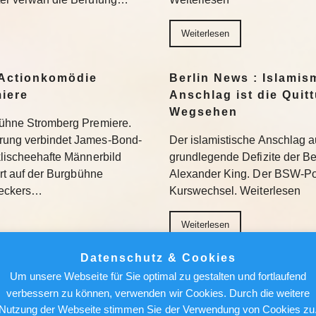
Weiterlesen
Actionkomödie
Berlin News : Islamis
miere
Anschlag ist die Quit
Wegsehen
gbühne Stromberg Premiere.
erung verbindet James-Bond-
Der islamistische Anschlag a
 klischeehafte Männerbild
grundlegende Defizite der Berl
iert auf der Burgbühne
Alexander King. Der BSW-Poli
Beckers…
Kurswechsel. Weiterlesen
Weiterlesen
Datenschutz & Cookies
ür den Feed: Wie
Berlin News : Über de
Um unsere Webseite für Sie optimal zu gestalten und fortlaufend
k auf Kunst
Alfred Torge und die 
verbessern zu können, verwenden wir Cookies. Durch die weitere
Sensation
Nutzung der Webseite stimmen Sie der Verwendung von Cookies zu