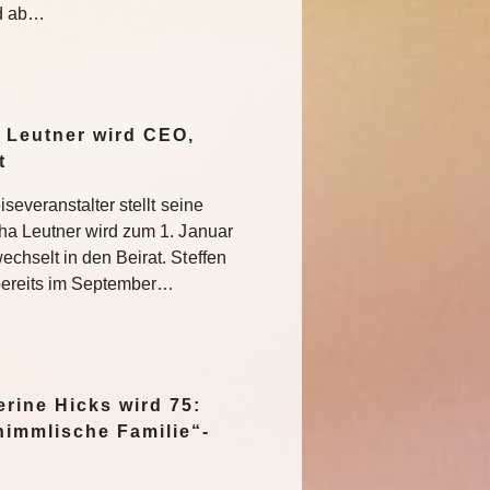
nd ab…
 Leutner wird CEO,
at
severanstalter stellt seine
ha Leutner wird zum 1. Januar
hselt in den Beirat. Steffen
bereits im September…
rine Hicks wird 75:
himmlische Familie“-