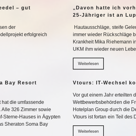
edel – gut
„Davon hatte ich vorh
25-Jähriger ist an Lu
sen der
Hautausschläge, steife Gel
dellprojekt erfolgreich
immer wieder Rückschläge b
Krankheit Mika Riehemann in
UKM ihm wieder neuen Lebe
Weiterlesen
a Bay Resort
Vtours: IT-Wechsel k
Vor gut einem Jahr erteilten 
 hat die umfassende
Wettbewerbsbehörden die Fr
 Alle 326 Zimmer sowie
Hotelplan Group durch die De
f-Sterne-Hauses in Ägypten
Vtours ist fortan ein Teil de
Das Sheraton Soma Bay
Weiterlesen