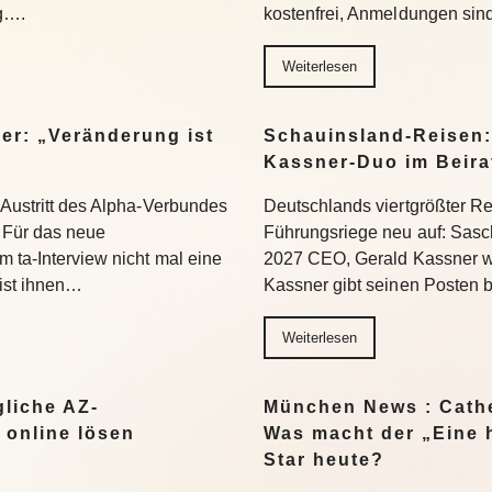
ng….
kostenfrei, Anmeldungen si
Weiterlesen
er: „Veränderung ist
Schauinsland-Reisen:
Kassner-Duo im Beir
 Austritt des Alpha-Verbundes
Deutschlands viertgrößter Rei
Für das neue
Führungsriege neu auf: Sasc
 ta-Interview nicht mal eine
2027 CEO, Gerald Kassner wec
 ist ihnen…
Kassner gibt seinen Posten 
Weiterlesen
liche AZ-
München News : Cathe
 online lösen
Was macht der „Eine 
Star heute?