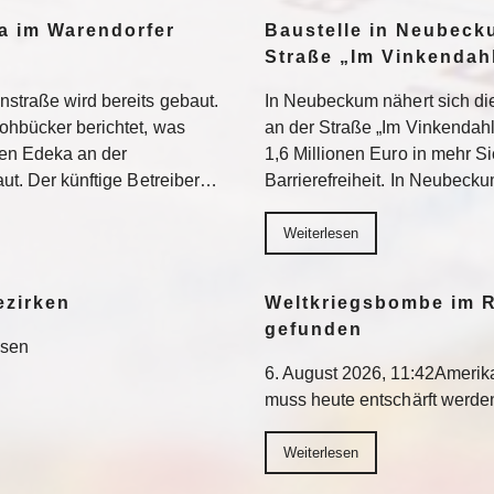
a im Warendorfer
Baustelle in Neubeck
Straße „Im Vinkendahl
nstraße wird bereits gebaut.
In Neubeckum nähert sich di
rohbücker berichtet, was
an der Straße „Im Vinkendahl
en Edeka an der
1,6 Millionen Euro in mehr S
aut. Der künftige Betreiber…
Barrierefreiheit. In Neubeck
Weiterlesen
ezirken
Weltkriegsbombe im R
gefunden
esen
6. August 2026, 11:42Ameri
muss heute entschärft werd
Weiterlesen