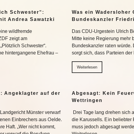
ich Schwester“:
Was ein Wadersloher
mit Andrea Sawatzki
Bundeskanzler Friedr
 eine wildfremde
Das CDU-Urgestein Ulrich Bös
ZDF zeigt am
Mitte keine Regierung mehr 
Plötzlich Schwester“.
Bundeskanzler raten würde. 
ine hintergangene Ehefrau –
sorgt sich, dass Parteien der
Weiterlesen
: Angeklagter auf der
Abgesagt: Kein Feuer
Wettringen
s Landgericht Münster verwarf
Drei Tage lang drehen sich
enen Einbrechers aus Oelde.
die Karussells. Ein beliebte
re Haft. „Wer nicht kommt,
muss jedoch abgesagt werden
ter verwarf die Berufung…
Weiterlesen