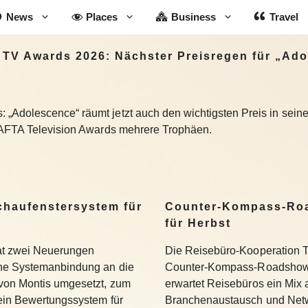
News
Places
Business
Travel
TV Awards 2026: Nächster Preisregen für „Ad
Adolescence“ räumt jetzt auch den wichtigsten Preis in seiner
BAFTA Television Awards mehrere Trophäen.
Schaufenstersystem für
Counter-Kompass-Roa
für Herbst
hat zwei Neuerungen
Die Reisebüro-Kooperation T
ine Systemanbindung an die
Counter-Kompass-Roadshow e
 von Montis umgesetzt, zum
erwartet Reisebüros ein Mix 
 ein Bewertungssystem für
Branchenaustausch und Netwo