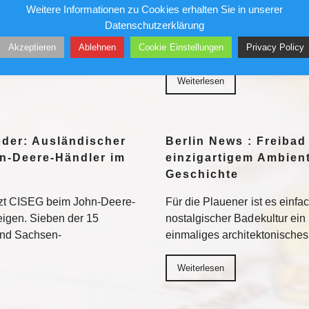
Weitere Informationen zu Cookies erhalten Sie in unserer
her in die Museen. Doch auf
Ungesichert kletterte er in 
Datenschutzerklärung
ten vor allem jene Motive
und Geschäftshäuser. Die Pre
Akzeptieren
Ablehnen
Cookie Einstellungen
Privacy Policy
eed am besten
liebte ihn – bis sein Stern ve
Weiterlesen
eder: Ausländischer
Berlin News : Freibad
n-Deere-Händler im
einzigartigem Ambient
Geschichte
tzt CISEG beim John-Deere-
Für die Plauener ist es einfa
eigen. Sieben der 15
nostalgischer Badekultur ein
und Sachsen-
einmaliges architektonische
Weiterlesen