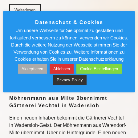
Weiterlesen
Datenschutz & Cookies
München News : Absolut sehenswert!
Um unsere Webseite für Sie optimal zu gestalten und
„Carmen“ im Deutschen Theater
fortlaufend verbessern zu können, verwenden wir Cookies.
Durch die weitere Nutzung der Webseite stimmen Sie der
Enrique Gasa Valga verbindet Bizet und Mérimée
Verwendung von Cookies zu. Weitere Informationen zu
überraschend und sinnlich zu temporeichem
Cookies erhalten Sie in unserer Datenschutzerklärung
Tanztheater Weiterlesen
Akzeptieren
Ablehnen
Cookie Einstellungen
Weiterlesen
Privacy Policy
Möhrenmann aus Milte übernimmt
Gärtnerei Vechtel in Wadersloh
Einen neuen Inhaber bekommt die Gärtnerei Vechtel
in Wadersloh-Geist. Der Möhrenmann aus Warendorf-
Milte übernimmt. Über die Hintergründe. Einen neuen