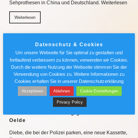
Sehprothesen in China und Deutschland. Weiterlesen
Weiterlesen
Berlin News : Techno-Festival in
Thüringen: Polizei-Drohnen fangen
Datenschutz & Cookies
Schilderdiebe
Um unsere Webseite für Sie optimal zu gestalten und
fortlaufend verbessern zu können, verwenden wir Cookies.
An der Bleilochtalsperre bei Saalburg in Thüringen
Durch die weitere Nutzung der Webseite stimmen Sie der
tanzt gerade die Festivalgemeinde. Einige scheinen
Verwendung von Cookies zu. Weitere Informationen zu
nicht nur wegen der Musik zu kommen. Weiterlesen
Cookies erhalten Sie in unserer Datenschutzerklärung
Akzeptieren
Ablehnen
Cookie Einstellungen
Weiterlesen
Privacy Policy
Vor 25 Jahren: Urzeitgigant verlässt
Oelde
Diebe, die bei der Polizei parken, eine neue Kassette,