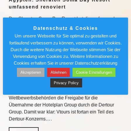
umfassend renoviert
Das Sheraton Soma Bay Resort hat die umfassende
Modernisierung abgeschlossen. Alle 326 Zimmer
Datenschutz & Cookies
sowie Lobby und Restaurants des Fünf-Sterne-
Um unsere Webseite für Sie optimal zu gestalten und
Hauses in Ägypten wurden neu gestaltet. Quelle Das
fortlaufend verbessern zu können, verwenden wir Cookies.
Sheraton Soma Bay Resort hat…
Durch die weitere Nutzung der Webseite stimmen Sie der
Verwendung von Cookies zu. Weitere Informationen zu
Weiterlesen
Cookies erhalten Sie in unserer Datenschutzerklärung
Akzeptieren
Ablehnen
Cookie Einstellungen
Vtours: IT-Wechsel kommt voran
Privacy Policy
Vor gut einem Jahr erteilten die Schweizer
Wettbewerbsbehörden die Freigabe für die
Übernahme der Hotelplan Group durch die Dertour
Group. Damit war klar: Vtours ist fortan ein Teil des
Dertour-Konzerns….