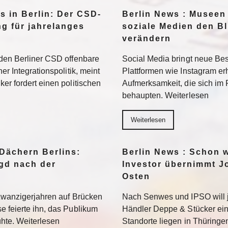
s in Berlin: Der CSD-
Berlin News : Museen
ng für jahrelanges
soziale Medien den Bl
verändern
 den Berliner CSD offenbare
Social Media bringt neue Be
er Integrationspolitik, meint
Plattformen wie Instagram er
er fordert einen politischen
Aufmerksamkeit, die sich im
behaupten. Weiterlesen
Weiterlesen
 Dächern Berlins:
Berlin News : Schon 
agd nach der
Investor übernimmt J
Osten
 Zwanzigerjahren auf Brücken
Nach Senwes und IPSO will 
e feierte ihn, das Publikum
Händler Deppe & Stücker ein
lühte. Weiterlesen
Standorte liegen in Thüring