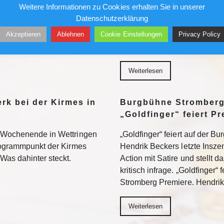
Weitere Informationen zu Cookies erhalten Sie in unserer
sorgt sich, dass Parteien der
„Wer nicht kommt, verliert“: 
Datenschutzerklärung
den könnten. Was er dem
die Berufung eines verschw
Akzeptieren
Ablehnen
Cookie Einstellungen
Privacy Policy
s CDU-Urgestein Ulrich Bösl
Ihm drohen mindestens drei J
itte…
verliert“: Das Landgericht M
Weiterlesen
rk bei der Kirmes in
Burgbühne Stromberg
„Goldfinger“ feiert P
 Wochenende in Wettringen
„Goldfinger“ feiert auf der 
Programmpunkt der Kirmes
Hendrik Beckers letzte Insz
Was dahinter steckt.
Action mit Satire und stellt 
kritisch infrage. „Goldfinger“
Stromberg Premiere. Hendri
Weiterlesen