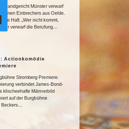
Das Landgericht Münster verwarf
undenen Einbrechers aus Oelde.
ahre Haft. „Wer nicht kommt,
ünster verwarf die Berufung…
: Actionkomödie
remiere
Burgbühne Stromberg Premiere.
enierung verbindet James-Bond-
das klischeehafte Männerbild
 feiert auf der Burgbühne
k Beckers…