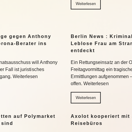
Weiterlesen
eige gegen Anthony
Berlin News : Kriminal
rona-Berater ins
Leblose Frau am Stra
entdeckt
enatsausschuss will Anthony
Ein Rettungseinsatz an der
r Fall ist juristisches
Freitagvormittag ein tragisch
gang. Weiterlesen
Ermittlungen aufgenommen –
offen. Weiterlesen
Weiterlesen
tten auf Polymarket
Axolot kooperiert mit
 sind
Reisebüros