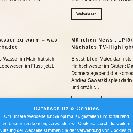
Weiterlesen
asser zu warm – was
München News : „Plöt
chadet
Nächstes TV-Highligh
 Wasser im Main hat sich
Erst stirbt der Vater, dann st
 Lebewesen im Fluss jetzt.
Halbschwester im Garten: D
Donnerstagabend die Komödie
Andrea Sawatzki spielt darin
und erzählt…
Weiterlesen
Datenschutz & Cookies
Um unsere Webseite für Sie optimal zu gestalten und fortlaufend
DU-Urgestein dem
Einbruchsserie in Oel
verbessern zu können, verwenden wir Cookies. Durch die weitere
h Merz raten würde
Flucht
Nutzung der Webseite stimmen Sie der Verwendung von Cookies zu