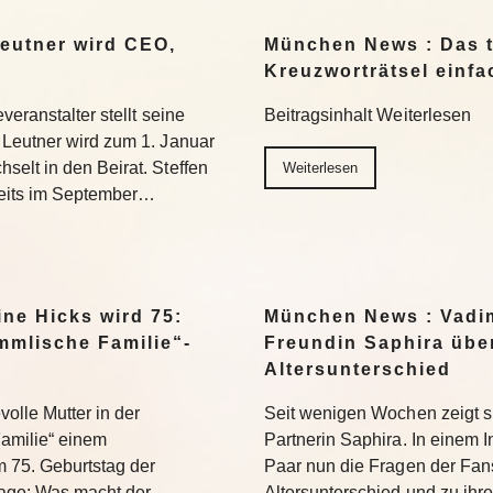
eutner wird CEO,
München News : Das t
Kreuzworträtsel einfa
eranstalter stellt seine
Beitragsinhalt Weiterlesen
Leutner wird zum 1. Januar
elt in den Beirat. Steffen
Weiterlesen
reits im September…
ne Hicks wird 75:
München News : Vadi
mmlische Familie“-
Freundin Saphira übe
Altersunterschied
volle Mutter in der
Seit wenigen Wochen zeigt si
Familie“ einem
Partnerin Saphira. In einem
 75. Geburtstag der
Paar nun die Fragen der Fa
Frage: Was macht der
Altersunterschied und zu ih