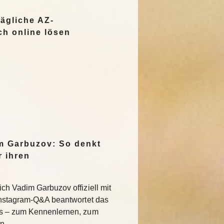
ägliche AZ-
ch online lösen
m Garbuzov: So denkt
r ihren
ch Vadim Garbuzov offiziell mit
 Instagram-Q&A beantwortet das
ns – zum Kennenlernen, zum
ren…