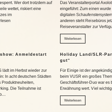
esperrt. Wer dort trotzdem auf
Das Veranstalterportal Axolo
le wettet, riskiert eine
eingeführt: Zum einen wurde
tzes im
digitalen Schaufenstersyste
rlesen
anderen steht Reisebüros jet
Reiseveranstalter zur Verfü
Weiterlesen
show: Anmeldestart
Holiday Land/SLR-Par
gut“
lädt im Herbst wieder zur
Für Einige ist der angekündi
: In acht deutschen Städten
beim VUSR ein großes Them
s Produktneuheiten,
Geschäftsführer-Duo war es b
ing. Die Teilnahme ist
Erwähnung wert. Viel wichtig
ab…
Weiterlesen