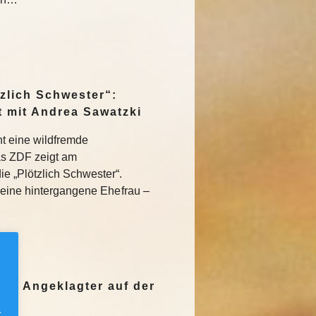
zlich Schwester“:
t mit Andrea Sawatzki
eht eine wildfremde
as ZDF zeigt am
 „Plötzlich Schwester“.
 eine hintergangene Ehefrau –
de: Angeklagter auf der
.