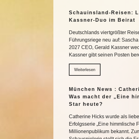
Schauinsland-Reisen: L
Kassner-Duo im Beirat
Deutschlands viertgrößter Reisev
Führungsriege neu auf: Sascha 
2027 CEO, Gerald Kassner wechs
Kassner gibt seinen Posten be
Weiterlesen
München News : Catheri
Was macht der „Eine hi
Star heute?
Catherine Hicks wurde als liebe
Erfolgsserie „Eine himmlische 
Millionenpublikum bekannt. Zum
Schauspielerin stellt sich die 