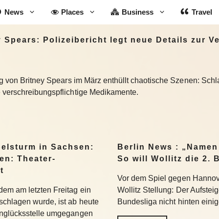
News
Places
Business
Travel
Spears: Polizeibericht legt neue Details zur V
ng von Britney Spears im März enthüllt chaotische Szenen: Schl
 verschreibungspflichtige Medikamente.
belsturm in Sachsen:
Berlin News : „Namen
en: Theater-
So will Wollitz die 2
t
Vor dem Spiel gegen Hannove
em am letzten Freitag ein
Wollitz Stellung: Der Aufsteig
chlagen wurde, ist ab heute
Bundesliga nicht hinten einig
Unglücksstelle umgegangen