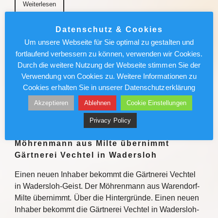
Weiterlesen
Datenschutz & Cookies
München News : Absolut sehenswert!
Um unsere Webseite für Sie optimal zu gestalten und
„Carmen“ im Deutschen Theater
fortlaufend verbessern zu können, verwenden wir Cookies.
Durch die weitere Nutzung der Webseite stimmen Sie der
Enrique Gasa Valga verbindet Bizet und Mérimée
Verwendung von Cookies zu. Weitere Informationen zu
überraschend und sinnlich zu temporeichem
Cookies erhalten Sie in unserer Datenschutzerklärung
Tanztheater Weiterlesen
Akzeptieren
Ablehnen
Cookie Einstellungen
Weiterlesen
Privacy Policy
Möhrenmann aus Milte übernimmt
Gärtnerei Vechtel in Wadersloh
Einen neuen Inhaber bekommt die Gärtnerei Vechtel
in Wadersloh-Geist. Der Möhrenmann aus Warendorf-
Milte übernimmt. Über die Hintergründe. Einen neuen
Inhaber bekommt die Gärtnerei Vechtel in Wadersloh-