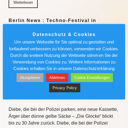
Weiterlesen
Berlin News : Techno-Festival in
Thüringen: Polizei-Drohnen fangen
Schilderdiebe
Datenschutz & Cookies
Um unsere Webseite für Sie optimal zu gestalten und
An der Bleilochtalsperre bei Saalburg in Thüringen
fortlaufend verbessern zu können, verwenden wir Cookies.
tanzt gerade die Festivalgemeinde. Einige scheinen
Durch die weitere Nutzung der Webseite stimmen Sie der
nicht nur wegen der Musik zu kommen. Weiterlesen
Verwendung von Cookies zu. Weitere Informationen zu
Cookies erhalten Sie in unserer Datenschutzerklärung
Weiterlesen
Akzeptieren
Ablehnen
Cookie Einstellungen
Privacy Policy
Vor 25 Jahren: Urzeitgigant verlässt
Oelde
Diebe, die bei der Polizei parken, eine neue Kassette,
Ärger über dünne gelbe Säcke – „Die Glocke“ blickt
bis zu 30 Jahre zurück. Diebe, die bei der Polizei