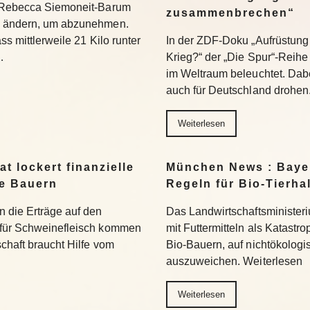
t Rebecca Siemoneit-Barum
zusammenbrechen“
u ändern, um abzunehmen.
ss mittlerweile 21 Kilo runter
In der ZDF-Doku „Aufrüstung 
…
Krieg?“ der „Die Spur“-Reihe
im Weltraum beleuchtet. Dabe
auch für Deutschland drohen
Weiterlesen
t lockert finanzielle
München News : Bayer
ne Bauern
Regeln für Bio-Tierha
n die Erträge auf den
Das Landwirtschaftsministeri
 für Schweinefleisch kommen
mit Futtermitteln als Katastro
chaft braucht Hilfe vom
Bio-Bauern, auf nichtökolog
auszuweichen. Weiterlesen
Weiterlesen