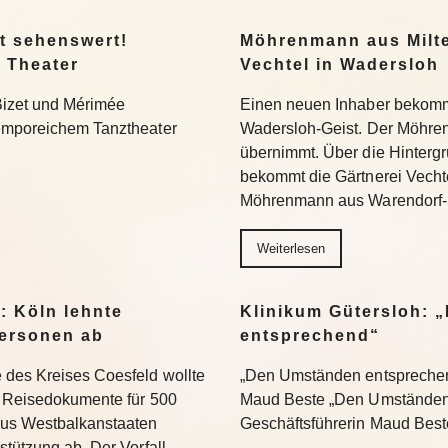
t sehenswert!
Möhrenmann aus Milte
 Theater
Vechtel in Wadersloh
Bizet und Mérimée
Einen neuen Inhaber bekommt
temporeichem Tanztheater
Wadersloh-Geist. Der Möhre
übernimmt. Über die Hinterg
bekommt die Gärtnerei Vechte
Möhrenmann aus Warendorf-
Weiterlesen
: Köln lehnte
Klinikum Gütersloh: 
ersonen ab
entsprechend“
 des Kreises Coesfeld wollte
„Den Umständen entsprechend
en Reisedokumente für 500
Maud Beste „Den Umständen 
aus Westbalkanstaaten
Geschäftsführerin Maud Bes
stützung ab. Der Vorfall