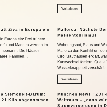
Weiterlesen
yatt Ziva in Europa ein
Mallorca: Nächste D
Massentourismus
 in Europa ein: Drei frühere
Korfu und Madeira werden im
Wohnungsnot, Staus und Was
 umbenannt. Die Häuser
Mallorca den Konflikt um den
 Paare, Familien…
Ciro Krauthausen erklärt, wa
Kurswechsel fordern. Quell
Wasserknappheit verschärfe
Weiterlesen
a Siemoneit-Barum:
München News : ZDF-D
t 21 Kilo abgenommen
Weltraum – „dann wür
Stromversorgung in 