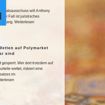
 Senatsausschuss will Anthony
Der Fall ist juristisches
usgang. Weiterlesen
Wetten auf Polymarket
ar sind
 gesperrt. Wer dort trotzdem auf
teile wettet, riskiert eine
satzes im
iterlesen