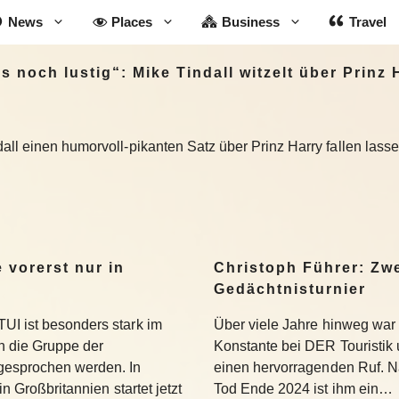
News
Places
Business
Travel
noch lustig“: Mike Tindall witzelt über Prinz 
all einen humorvoll-pikanten Satz über Prinz Harry fallen las
 vorerst nur in
Christoph Führer: Zwe
Gedächtnisturnier
UI ist besonders stark im
Über viele Jahre hinweg war 
 die Gruppe der
Konstante bei DER Touristik
gesprochen werden. In
einen hervorragenden Ruf. 
in Großbritannien startet jetzt
Tod Ende 2024 ist ihm ein…