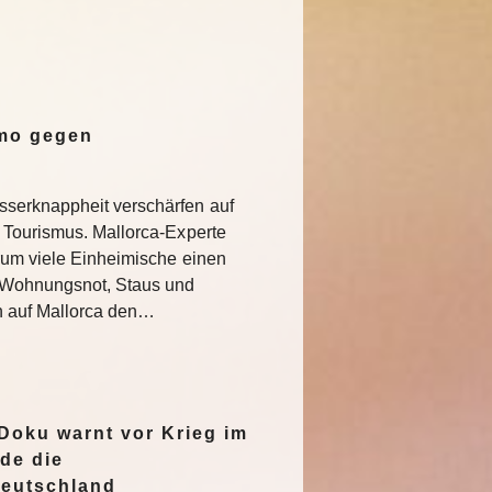
emo gegen
serknappheit verschärfen auf
 Tourismus. Mallorca-Experte
rum viele Einheimische einen
e Wohnungsnot, Staus und
n auf Mallorca den…
oku warnt vor Krieg im
de die
Deutschland