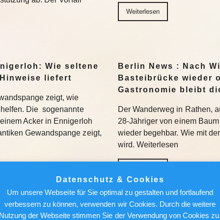
Weiterlesen
nigerloh: Wie seltene
Berlin News : Nach W
Hinweise liefert
Basteibrücke wieder o
Gastronomie bleibt di
wandspange zeigt, wie
helfen. Die sogenannte
Der Wanderweg in Rathen, au
einem Acker in Ennigerloh
28-Jähriger von einem Baum 
antiken Gewandspange zeigt,
wieder begehbar. Wie mit de
wird. Weiterlesen
Weiterlesen
Datenschutz & Cookies
Um unsere Webseite für Sie optimal zu gestalten und fortlaufend
achen, nicht holen“:
Berlin News : Strafa
verbessern zu können, verwenden wir Cookies. Durch die weitere
Bundesliga aufmischen
Fauci: Kommt der Ex-
Nutzung der Webseite stimmen Sie der Verwendung von Cookies zu