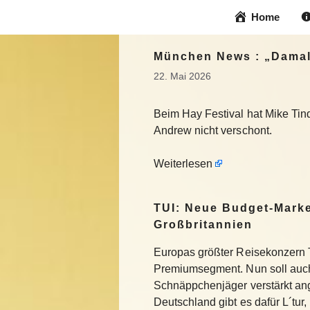
Zum
Home
Inhalt
springen
München News : „Damals 
22. Mai 2026
Beim Hay Festival hat Mike Tind
Andrew nicht verschont.
Weiterlesen
TUI: Neue Budget-Marke
Großbritannien
Europas größter Reisekonzern T
Premiumsegment. Nun soll auch
Schnäppchenjäger verstärkt an
Deutschland gibt es dafür L´tur, 