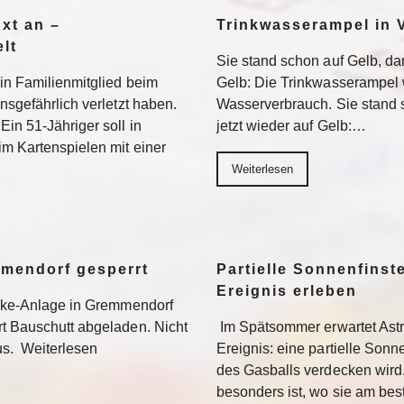
Axt an –
Trinkwasserampel in V
lt
Sie stand schon auf Gelb, dan
ein Familienmitglied beim
Gelb: Die Trinkwasserampel 
nsgefährlich verletzt haben.
Wasserverbrauch. Sie stand s
Ein 51-Jähriger soll in
jetzt wieder auf Gelb:…
im Kartenspielen mit einer
Weiterlesen
mmendorf gesperrt
Partielle Sonnenfinste
Ereignis erleben
bike-Anlage in Gremmendorf
rt Bauschutt abgeladen. Nicht
Im Spätsommer erwartet Ast
us. Weiterlesen
Ereignis: eine partielle Sonne
des Gasballs verdecken wird
besonders ist, wo sie am be