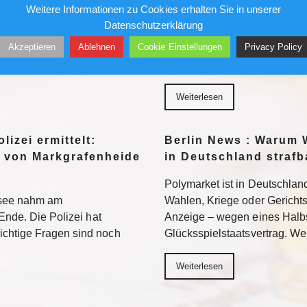
Gefängnis?
Weitere Informationen zu Cookies erhalten Sie in unserer
96 bezieht Claus-Dieter
Datenschutzerklärung
wird sich auch in der 2.
Ein republikanisch geführter
Akzeptieren
Ablehnen
Cookie Einstellungen
Privacy Policy
n. Weiterlesen
Fauci strafrechtlich belangen. 
Neuland – mit ungewissem A
Weiterlesen
lizei ermittelt:
Berlin News : Warum 
 von Markgrafenheide
in Deutschland strafb
Polymarket ist in Deutschland
tsee nahm am
Wahlen, Kriege oder Gerichtsur
Ende. Die Polizei hat
Anzeige – wegen eines Halb
chtige Fragen sind noch
Glücksspielstaatsvertrag. We
Weiterlesen