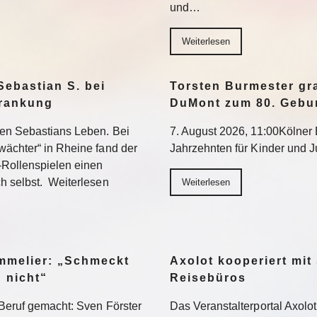
und…
Weiterlesen
Sebastian S. bei
Torsten Burmester gr
krankung
DuMont zum 80. Gebu
ten Sebastians Leben. Bei
7. August 2026, 11:00Kölner E
wächter“ in Rheine fand der
Jahrzehnten für Kinder und 
-Rollenspielen einen
h selbst. Weiterlesen
Weiterlesen
ommelier: „Schmeckt
Axolot kooperiert mit
h nicht“
Reisebüros
Beruf gemacht: Sven Förster
Das Veranstalterportal Axolo