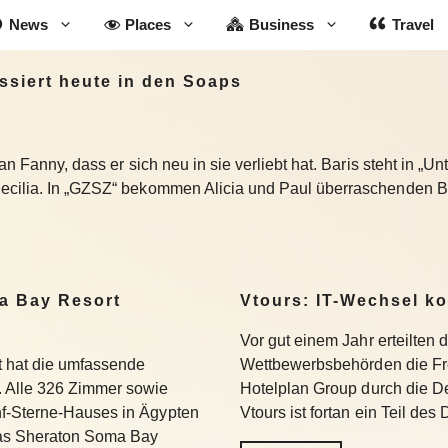
News
Places
Business
Travel
siert heute in den Soaps
an Fanny, dass er sich neu in sie verliebt hat. Baris steht in „U
Cecilia. In „GZSZ“ bekommen Alicia und Paul überraschenden 
a Bay Resort
Vtours: IT-Wechsel k
Vor gut einem Jahr erteilten 
 hat die umfassende
Wettbewerbsbehörden die Fr
 Alle 326 Zimmer sowie
Hotelplan Group durch die De
f-Sterne-Hauses in Ägypten
Vtours ist fortan ein Teil de
Das Sheraton Soma Bay