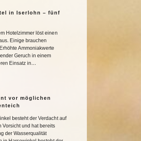
l in Iserlohn – fünf
em Hotelzimmer löst einen
 aus. Einige brauchen
 Erhöhte Ammoniakwerte
ender Geruch in einem
eren Einsatz in…
rnt vor möglichen
enteich
nkel besteht der Verdacht auf
m Vorsicht und hat bereits
 der Wasserqualität
h in Harsewinkel besteht der