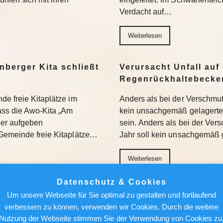
Verdacht auf…
Weiterlesen
nberger Kita schließt
Verursacht Unfall auf 
Regenrückhaltebecke
de freie Kitaplätze im
Anders als bei der Verschmu
dass die Awo-Kita „Am
kein unsachgemäß gelagertes
der aufgeben
sein. Anders als bei der Ve
Gemeinde freie Kitaplätze…
Jahr soll kein unsachgemäß 
Weiterlesen
Datenschutz & Cookies
ant Verbot von
Berlin News : Blaualg
Um unsere Webseite für Sie optimal zu gestalten und fortlaufend
 KI-Rechenzentren –
Hier sollten Badegäst
verbessern zu können, verwenden wir Cookies. Durch die weitere
Nutzung der Webseite stimmen Sie der Verwendung von Cookies zu
An mehreren Badestellen in 