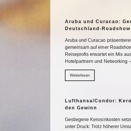
Aruba und Curacao: Ge
Deutschland-Roadshow
Aruba und Curacao präsentiere
gemeinsam auf einer Roadshow 
Reiseprofis erwartet ein Mix a
Hotelpartnern und Networking –
Weiterlesen
Lufthansa/Condor: Ker
den Gewinn
Gestiegene Kerosinkosten setze
unter Druck: Trotz höherer Um