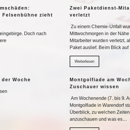
urmschäden:
Zwei Paketdienst-Mita
, Felsenbühne zieht
verletzt
Zu einem Chemie-Unfall wur
teingebirge. Doch nach
Mittwochmorgen in der Nähe 
tere
Mitarbeiter wurden verletzt, 
Paket auslief. Beim Blick au
Weiterlesen
e der Woche
Montgolfiade am Woch
Zuschauer wissen
esen
Am Wochenende (7. bis 9. Au
Montgolfiade in Warendorf st
Überblick, zu welchen Zeiten
anzuschauen und was es…