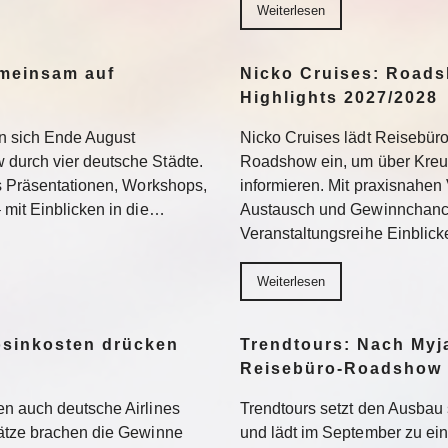
Weiterlesen
meinsam auf
Nicko Cruises: Roads
Highlights 2027/2028
n sich Ende August
Nicko Cruises lädt Reisebür
durch vier deutsche Städte.
Roadshow ein, um über Kreuz
us Präsentationen, Workshops,
informieren. Mit praxisnahen 
 mit Einblicken in die…
Austausch und Gewinnchance
Veranstaltungsreihe Einblic
Weiterlesen
osinkosten drücken
Trendtours: Nach Myj
Reisebüro-Roadshow
n auch deutsche Airlines
Trendtours setzt den Ausbau 
sätze brachen die Gewinne
und lädt im September zu e