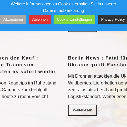
Weitere Informationen zu Cookies erhalten Sie in unserer
Rechenzentrum. Nun will
gewarnt. Betroffen sind vor a
Datenschutzerklärung
chnik verbannen, aus Sorge
mehrere Uferbereiche des K
Akzeptieren
Ablehnen
Cookie Einstellungen
Privacy Policy
in US-Konzern
Weiterlesen
euen den Kauf“:
Berlin News : Fatal fü
den Traum vom
Ukraine greift Russl
fen es sofort wieder
Mit Drohnen attackiert die U
von Roadtrips im Ruhestand.
Wildberries. Lieferketten ger
 Campers zum Fehlgriff
zentralasiatisches Land profit
 heute zu mehr Vorsicht
Logistikstandort. Weiterlesen
Weiterlesen