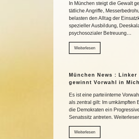
In München steigt die Gewalt g
tätliche Angriffe, Messerbedro
belasten den Alltag der Einsatzkr
spezieller Ausbildung, Deeskala
psychosozialer Betreuung…
Weiterlesen
München News : Linker
gewinnt Vorwahl in Mic
Es ist eine parteiinterne Vorwa
als zentral gilt: Im umkämpften
die Demokraten ein Progressiv
Senatssitz antreten. Weiterlese
Weiterlesen