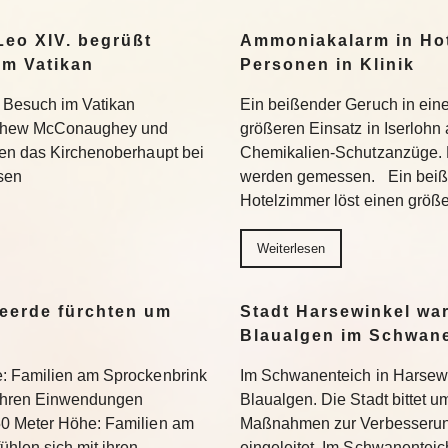
eo XIV. begrüßt
Ammoniakalarm in Hote
m Vatikan
Personen in Klinik
 Besuch im Vatikan
Ein beißender Geruch in ein
tthew McConaughey und
größeren Einsatz in Iserlohn
fen das Kirchenoberhaupt bei
Chemikalien-Schutzanzüge.
sen
werden gemessen. Ein beiß
Hotelzimmer löst einen größ
Weiterlesen
eerde fürchten um
Stadt Harsewinkel wa
Blaualgen im Schwan
e: Familien am Sprockenbrink
Im Schwanenteich in Harsewi
 ihren Einwendungen
Blaualgen. Die Stadt bittet u
50 Meter Höhe: Familien am
Maßnahmen zur Verbesserung
hlen sich mit ihren
eingeleitet. Im Schwanenteic