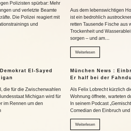
egen Polizisten spürbar: Mehr
hungen und verletzte Beamte
Aus dem lebenswichtigen Ho
äfte. Die Polizei reagiert mit
ist ein bedrohlich austrockn
tionstrainings und
retten Tausende Fische aus
Trockenheit und Wasserablei
sorgen – und am…
Weiterlesen
 Demokrat El-Sayed
München News : Einbr
higan
Er half bei der Fahnd
hl, die für die Zwischenwahlen
Als Felix Lobrecht kürzlich di
 Bundesstaat Michigan wird für
Wohnung öffnete, warteten do
er im Rennen um den
In seinem Podcast „Gemischte
n
Comedian den Einbruch und
Weiterlesen