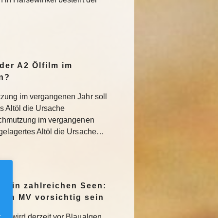
der A2 Ölfilm im
n?
tzung im vergangenen Jahr soll
 Altöl die Ursache
rschmutzung im vergangenen
gelagertes Altöl die Ursache…
en in zahlreichen Seen:
e in MV vorsichtig sein
.
MV wird derzeit vor Blaualgen