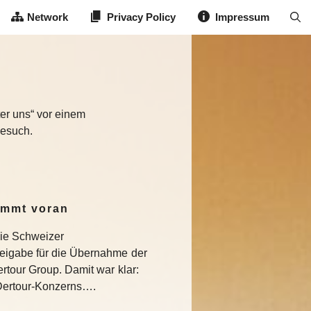
Network
Privacy Policy
Impressum
nter uns“ vor einem
Besuch.
ommt voran
die Schweizer
eigabe für die Übernahme der
rtour Group. Damit war klar:
s Dertour-Konzerns….