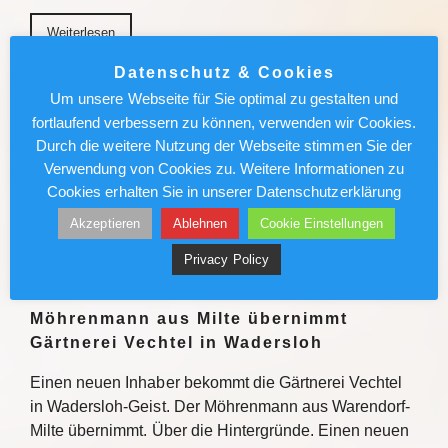
Weiterlesen
Datenschutz & Cookies
München News : Absolut sehenswert!
Um unsere Webseite für Sie optimal zu gestalten und
„Carmen“ im Deutschen Theater
fortlaufend verbessern zu können, verwenden wir Cookies.
Durch die weitere Nutzung der Webseite stimmen Sie der
Enrique Gasa Valga verbindet Bizet und Mérimée
Verwendung von Cookies zu. Weitere Informationen zu
überraschend und sinnlich zu temporeichem
Cookies erhalten Sie in unserer Datenschutzerklärung
Tanztheater Weiterlesen
Akzeptieren
Ablehnen
Cookie Einstellungen
Weiterlesen
Privacy Policy
Möhrenmann aus Milte übernimmt
Gärtnerei Vechtel in Wadersloh
Einen neuen Inhaber bekommt die Gärtnerei Vechtel
in Wadersloh-Geist. Der Möhrenmann aus Warendorf-
Milte übernimmt. Über die Hintergründe. Einen neuen