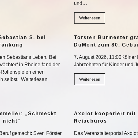
und…
Weiterlesen
Sebastian S. bei
Torsten Burmester gr
krankung
DuMont zum 80. Gebu
ten Sebastians Leben. Bei
7. August 2026, 11:00Kölner E
wächter“ in Rheine fand der
Jahrzehnten für Kinder und 
-Rollenspielen einen
h selbst. Weiterlesen
Weiterlesen
ommelier: „Schmeckt
Axolot kooperiert mit
h nicht“
Reisebüros
Beruf gemacht: Sven Förster
Das Veranstalterportal Axolo