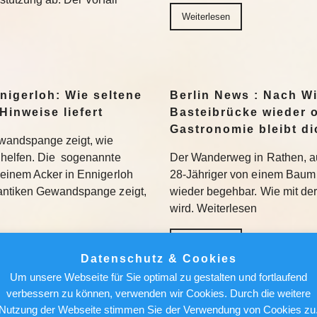
Weiterlesen
nigerloh: Wie seltene
Berlin News : Nach W
Hinweise liefert
Basteibrücke wieder o
Gastronomie bleibt di
wandspange zeigt, wie
helfen. Die sogenannte
Der Wanderweg in Rathen, au
einem Acker in Ennigerloh
28-Jähriger von einem Baum 
antiken Gewandspange zeigt,
wieder begehbar. Wie mit de
wird. Weiterlesen
Weiterlesen
Datenschutz & Cookies
Um unsere Webseite für Sie optimal zu gestalten und fortlaufend
achen, nicht holen“:
Berlin News : Strafa
verbessern zu können, verwenden wir Cookies. Durch die weitere
Bundesliga aufmischen
Fauci: Kommt der Ex-
Nutzung der Webseite stimmen Sie der Verwendung von Cookies zu