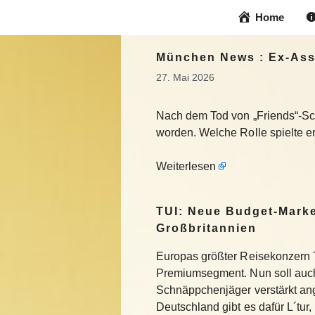
Zum
Home
Inhalt
springen
München News : Ex-Assi
27. Mai 2026
Nach dem Tod von „Friends“-Scha
worden. Welche Rolle spielte er
Weiterlesen
TUI: Neue Budget-Marke
Großbritannien
Europas größter Reisekonzern T
Premiumsegment. Nun soll auch
Schnäppchenjäger verstärkt an
Deutschland gibt es dafür L´tur, 