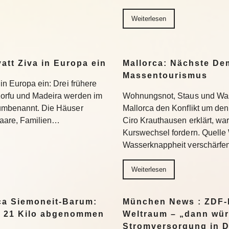
Weiterlesen
yatt Ziva in Europa ein
Mallorca: Nächste D
Massentourismus
 in Europa ein: Drei frühere
Korfu und Madeira werden im
Wohnungsnot, Staus und Was
 umbenannt. Die Häuser
Mallorca den Konflikt um den
 Paare, Familien…
Ciro Krauthausen erklärt, wa
Kurswechsel fordern. Quell
Wasserknappheit verschärfe
Weiterlesen
a Siemoneit-Barum:
München News : ZDF-D
t 21 Kilo abgenommen
Weltraum – „dann wür
Stromversorgung in 