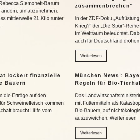
t Rebecca Siemoneit-Barum
zusammenbrechen“
u ändern, um abzunehmen.
ss mittlerweile 21 Kilo runter
In der ZDF-Doku „Aufrüstung 
…
Krieg?“ der „Die Spur“-Reihe
im Weltraum beleuchtet. Dabe
auch für Deutschland drohen
Weiterlesen
t lockert finanzielle
München News : Bayer
ne Bauern
Regeln für Bio-Tierha
n die Erträge auf den
Das Landwirtschaftsministeri
 für Schweinefleisch kommen
mit Futtermitteln als Katastro
chaft braucht Hilfe vom
Bio-Bauern, auf nichtökolog
auszuweichen. Weiterlesen
Weiterlesen