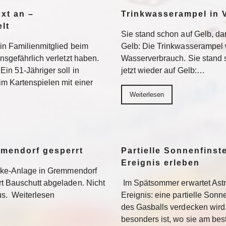
Axt an –
Trinkwasserampel in V
lt
Sie stand schon auf Gelb, dan
ein Familienmitglied beim
Gelb: Die Trinkwasserampel 
nsgefährlich verletzt haben.
Wasserverbrauch. Sie stand s
Ein 51-Jähriger soll in
jetzt wieder auf Gelb:…
im Kartenspielen mit einer
Weiterlesen
mmendorf gesperrt
Partielle Sonnenfinste
Ereignis erleben
bike-Anlage in Gremmendorf
rt Bauschutt abgeladen. Nicht
Im Spätsommer erwartet Ast
us. Weiterlesen
Ereignis: eine partielle Sonne
des Gasballs verdecken wird
besonders ist, wo sie am be