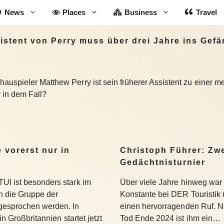
News
Places
Business
Travel
stent von Perry muss über drei Jahre ins Gefä
uspieler Matthew Perry ist sein früherer Assistent zu einer mehr
 in dem Fall?
 vorerst nur in
Christoph Führer: Zwe
Gedächtnisturnier
UI ist besonders stark im
Über viele Jahre hinweg war 
 die Gruppe der
Konstante bei DER Touristik
gesprochen werden. In
einen hervorragenden Ruf. 
in Großbritannien startet jetzt
Tod Ende 2024 ist ihm ein…