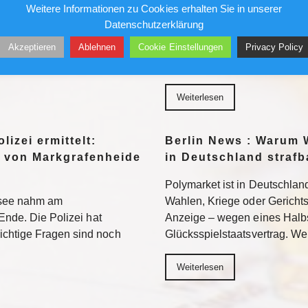
Gefängnis?
Weitere Informationen zu Cookies erhalten Sie in unserer
96 bezieht Claus-Dieter
Datenschutzerklärung
wird sich auch in der 2.
Ein republikanisch geführter
Akzeptieren
Ablehnen
Cookie Einstellungen
Privacy Policy
n. Weiterlesen
Fauci strafrechtlich belangen. 
Neuland – mit ungewissem A
Weiterlesen
lizei ermittelt:
Berlin News : Warum 
 von Markgrafenheide
in Deutschland strafb
Polymarket ist in Deutschland
tsee nahm am
Wahlen, Kriege oder Gerichtsur
Ende. Die Polizei hat
Anzeige – wegen eines Halb
chtige Fragen sind noch
Glücksspielstaatsvertrag. We
Weiterlesen