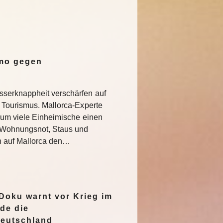
emo gegen
serknappheit verschärfen auf
 Tourismus. Mallorca-Experte
rum viele Einheimische einen
e Wohnungsnot, Staus und
n auf Mallorca den…
oku warnt vor Krieg im
de die
Deutschland