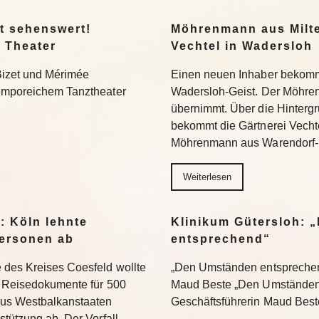
t sehenswert!
Möhrenmann aus Milte
 Theater
Vechtel in Wadersloh
Bizet und Mérimée
Einen neuen Inhaber bekommt
temporeichem Tanztheater
Wadersloh-Geist. Der Möhre
übernimmt. Über die Hinterg
bekommt die Gärtnerei Vechte
Möhrenmann aus Warendorf-
Weiterlesen
: Köln lehnte
Klinikum Gütersloh: 
ersonen ab
entsprechend“
 des Kreises Coesfeld wollte
„Den Umständen entsprechend
en Reisedokumente für 500
Maud Beste „Den Umständen 
aus Westbalkanstaaten
Geschäftsführerin Maud Bes
stützung ab. Der Vorfall