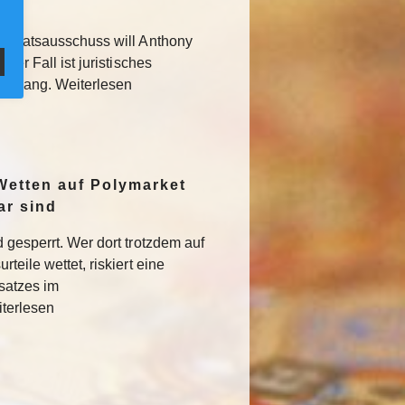
 Senatsausschuss will Anthony
Der Fall ist juristisches
usgang. Weiterlesen
Wetten auf Polymarket
ar sind
 gesperrt. Wer dort trotzdem auf
teile wettet, riskiert eine
satzes im
iterlesen