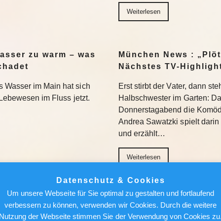
Weiterlesen
asser zu warm – was
München News : „Plöt
chadet
Nächstes TV-Highligh
 Wasser im Main hat sich
Erst stirbt der Vater, dann st
 Lebewesen im Fluss jetzt.
Halbschwester im Garten: D
Donnerstagabend die Komödie
Andrea Sawatzki spielt darin
und erzählt…
Weiterlesen
Datenschutz & Cookies
DU-Urgestein dem
Einbruchsserie in Oel
Um unsere Webseite für Sie optimal zu gestalten und fortlaufend
h Merz raten würde
Flucht
verbessern zu können, verwenden wir Cookies. Durch die weitere
Nutzung der Webseite stimmen Sie der Verwendung von Cookies zu
sorgt sich, dass Parteien der
„Wer nicht kommt, verliert“: 