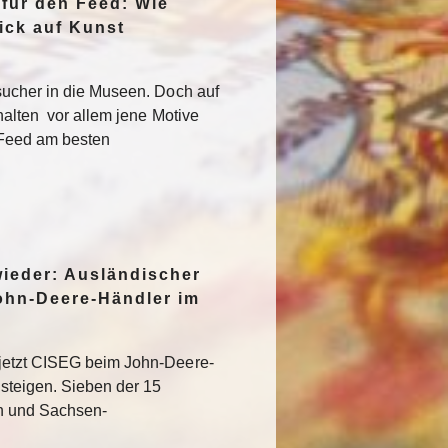
 für den Feed: Wie
ick auf Kunst
sucher in die Museen. Doch auf
halten vor allem jene Motive
 Feed am besten
wieder: Ausländischer
ohn-Deere-Händler im
jetzt CISEG beim John-Deere-
steigen. Sieben der 15
en und Sachsen-