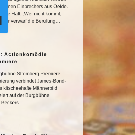
undenen Einbrechers aus Oelde.
ahre Haft. „Wer nicht kommt,
ünster verwarf die Berufung…
: Actionkomödie
remiere
Burgbühne Stromberg Premiere.
enierung verbindet James-Bond-
das klischeehafte Männerbild
 feiert auf der Burgbühne
k Beckers…