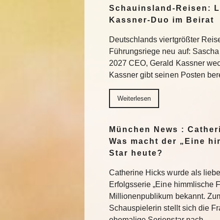
Schauinsland-Reisen: L
Kassner-Duo im Beirat
Deutschlands viertgrößter Reisev
Führungsriege neu auf: Sascha 
2027 CEO, Gerald Kassner wechs
Kassner gibt seinen Posten be
Weiterlesen
München News : Catheri
Was macht der „Eine hi
Star heute?
Catherine Hicks wurde als liebe
Erfolgsserie „Eine himmlische 
Millionenpublikum bekannt. Zum
Schauspielerin stellt sich die 
ehemalige Serienstar nach…