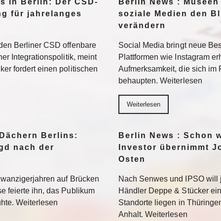
s in Berlin: Der CSD-
Berlin News : Museen
ng für jahrelanges
soziale Medien den Bl
verändern
 den Berliner CSD offenbare
Social Media bringt neue Be
er Integrationspolitik, meint
Plattformen wie Instagram er
er fordert einen politischen
Aufmerksamkeit, die sich im
behaupten. Weiterlesen
Weiterlesen
 Dächern Berlins:
Berlin News : Schon 
agd nach der
Investor übernimmt J
Osten
 Zwanzigerjahren auf Brücken
Nach Senwes und IPSO will 
e feierte ihn, das Publikum
Händler Deppe & Stücker ein
lühte. Weiterlesen
Standorte liegen in Thüring
Anhalt. Weiterlesen