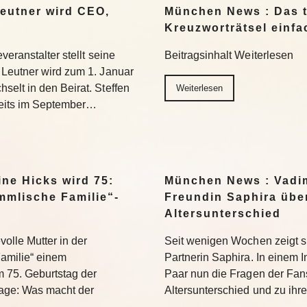
eutner wird CEO,
München News : Das t
Kreuzworträtsel einfa
eranstalter stellt seine
Beitragsinhalt Weiterlesen
Leutner wird zum 1. Januar
elt in den Beirat. Steffen
Weiterlesen
reits im September…
ne Hicks wird 75:
München News : Vadi
mmlische Familie“-
Freundin Saphira übe
Altersunterschied
volle Mutter in der
Seit wenigen Wochen zeigt si
Familie“ einem
Partnerin Saphira. In einem
 75. Geburtstag der
Paar nun die Fragen der Fa
Frage: Was macht der
Altersunterschied und zu ih