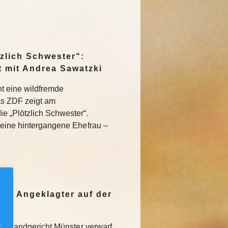
zlich Schwester“:
t mit Andrea Sawatzki
eht eine wildfremde
as ZDF zeigt am
 „Plötzlich Schwester“.
 eine hintergangene Ehefrau –
de: Angeklagter auf der
.
Das Landgericht Münster verwarf