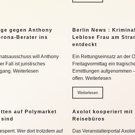
eige gegen Anthony
Berlin News : Kriminal
rona-Berater ins
Leblose Frau am Stra
entdeckt
enatsausschuss will Anthony
Ein Rettungseinsatz an der
r Fall ist juristisches
Freitagvormittag ein tragisch
gang. Weiterlesen
Ermittlungen aufgenommen –
offen. Weiterlesen
Weiterlesen
tten auf Polymarket
Axolot kooperiert mit
 sind
Reisebüros
esperrt. Wer dort trotzdem auf
Das Veranstalterportal Axolo