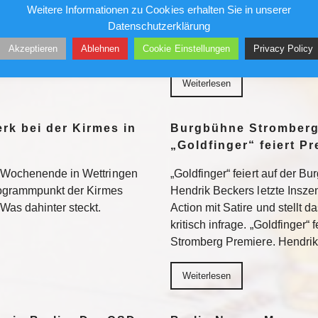
Weitere Informationen zu Cookies erhalten Sie in unserer
den könnten. Was er dem
die Berufung eines verschw
Datenschutzerklärung
s CDU-Urgestein Ulrich Bösl
Ihm drohen mindestens drei J
Akzeptieren
Ablehnen
Cookie Einstellungen
Privacy Policy
itte…
verliert“: Das Landgericht M
Weiterlesen
rk bei der Kirmes in
Burgbühne Stromberg
„Goldfinger“ feiert P
 Wochenende in Wettringen
„Goldfinger“ feiert auf der 
Programmpunkt der Kirmes
Hendrik Beckers letzte Insz
Was dahinter steckt.
Action mit Satire und stellt 
kritisch infrage. „Goldfinger“
Stromberg Premiere. Hendri
Weiterlesen