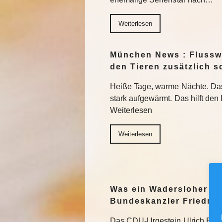
Weiterlesen
München News : Flussw
den Tieren zusätzlich s
Heiße Tage, warme Nächte. Das
stark aufgewärmt. Das hilft den
Weiterlesen
Weiterlesen
Was ein Wadersloher C
Bundeskanzler Friedric
Das CDU-Urgestein Ulrich Bösl 