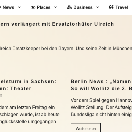
News
Places
Business
Travel
rn verlängert mit Ersatztorhüter Ulreich
reich Ersatzkeeper bei den Bayern. Und seine Zeit in München i
belsturm in Sachsen:
Berlin News : „Namen
en: Theater-
So will Wollitz die 2
t
Vor dem Spiel gegen Hannove
em am letzten Freitag ein
Wollitz Stellung: Der Aufsteig
chlagen wurde, ist ab heute
Bundesliga nicht hinten einig
Unglücksstelle umgegangen
Weiterlesen