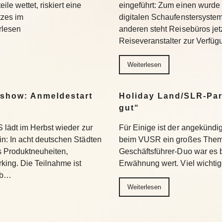
le wettet, riskiert eine
eingeführt: Zum einen wurde
tzes im
digitalen Schaufenstersyste
rlesen
anderen steht Reisebüros jet
Reiseveranstalter zur Verfü
Weiterlesen
show: Anmeldestart
Holiday Land/SLR-Par
gut“
lädt im Herbst wieder zur
Für Einige ist der angekündi
: In acht deutschen Städten
beim VUSR ein großes Them
s Produktneuheiten,
Geschäftsführer-Duo war es b
ing. Die Teilnahme ist
Erwähnung wert. Viel wichtig
ab…
Weiterlesen