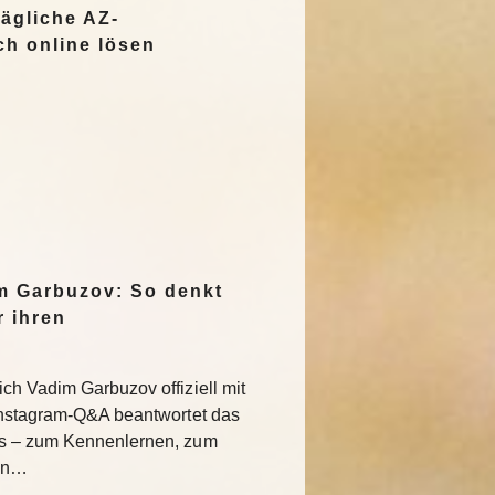
ägliche AZ-
ch online lösen
m Garbuzov: So denkt
r ihren
ch Vadim Garbuzov offiziell mit
 Instagram-Q&A beantwortet das
ns – zum Kennenlernen, zum
ren…